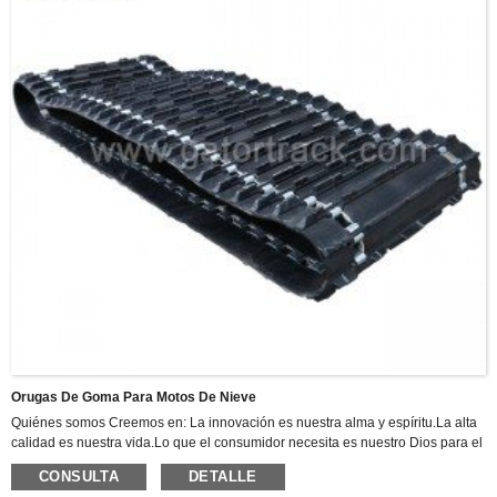
Orugas De Goma Para Motos De Nieve
Quiénes somos Creemos en: La innovación es nuestra alma y espíritu.La alta
calidad es nuestra vida.Lo que el consumidor necesita es nuestro Dios para el
precio mayorista de China, oruga de caucho profesional (400 × 75,5) para
CONSULTA
DETALLE
excavadora Kubota. Nunca dejamos de mejorar nuestra técnica y alta calidad