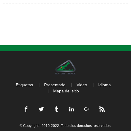
para mantenernos al día con la tendencia de mejora de esta industria y
satisfacer su placer de manera efectiva.Cualquiera que esté fascinado con
nuestras soluciones, debe ponerse en contacto con nosotros
libremente.Creemos en: La innovación es nuestra alma y espíritu....
Etiquetas
Presentado
Video
Idioma
Mapa del sitio
© Copyright - 2010-2022: Todos los derechos reservados.