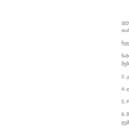
ყვე
თა
ნე
ნაბ
შემ
2.
4. 
5.
6. 
ტე