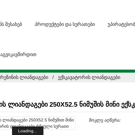
ᲜᲡ ᲨᲔᲡᲐᲮᲔᲑ
ᲞᲠᲝᲓᲣᲥᲢᲔᲑᲘ ᲓᲐ ᲡᲣᲠᲐᲗᲔᲑᲘ
ᲣᲞᲘᲠᲐᲢᲔᲡᲝᲑ
ᲐᲒᲕᲘᲙᲐᲕᲨᲘᲠᲓᲘᲗ
ᲠᲔᲖᲘᲜᲘᲡ ᲚᲘᲐᲜᲓᲐᲒᲔᲑᲘ
ᲔᲥᲡᲙᲐᲕᲐᲢᲝᲠᲘᲡ ᲚᲘᲐᲜᲓᲐᲒᲔᲑᲘ
ის ლიანდაგები 250X52.5 ნიმუშის მინი ექ
მოკლე აღწერა:
Loading...