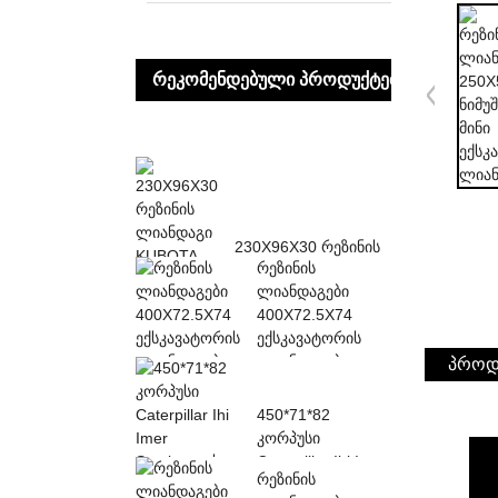
ᲠᲔᲙᲝᲛᲔᲜᲓᲔᲑᲣᲚᲘ ᲞᲠᲝᲓᲣᲥᲢᲔᲑᲘ
230X96X30 რეზინის
რეზინის
ლიანდაგი KUBOTA
ლიანდაგები
K013 K015 KN36
400X72.5X74
KH0-სთვის...
ექსკავატორის
ლიანდაგები
პროდ
450*71*82
კორპუსი
Caterpillar Ihi Imer
რეზინის
Sumitomo Rubber