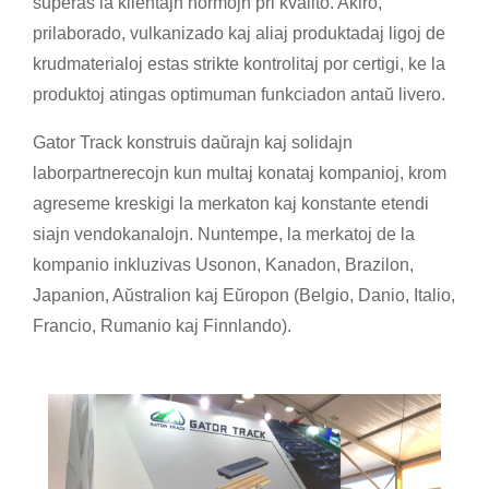
superas la klientajn normojn pri kvalito. Akiro,
prilaborado, vulkanizado kaj aliaj produktadaj ligoj de
krudmaterialoj estas strikte kontrolitaj por certigi, ke la
produktoj atingas optimuman funkciadon antaŭ livero.
Gator Track konstruis daŭrajn kaj solidajn
laborpartnerecojn kun multaj konataj kompanioj, krom
agreseme kreskigi la merkaton kaj konstante etendi
siajn vendokanalojn. Nuntempe, la merkatoj de la
kompanio inkluzivas Usonon, Kanadon, Brazilon,
Japanion, Aŭstralion kaj Eŭropon (Belgio, Danio, Italio,
Francio, Rumanio kaj Finnlando).