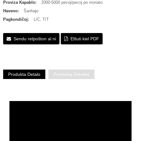
Proviza Kapablo:
2000-5000 pecoj/pecoj po monato
Haveno:
Ŝanhajo
Pagkondiĉoj:
L/C, T/T
Sendu retpoŝton al ni
Elŝuti kiel PDF
Produkta Detalo
Produktaj Etikedoj