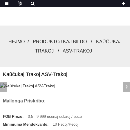
HEJMO
PRODUKTOJ KAJ BILDO
KAŬĈUKAJ
TRAKOJ
ASV-TRAKOJ
Kaŭĉukaj Trakoj ASV-Trakoj
Mallonga Priskribo:
FOB-Prezo:
0,5 - 9 999 usonaj dolaroj / peco
Minimuma Mendokvanto:
10 Pecoj/Pecoj