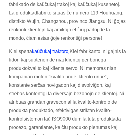
fabrikado de kaŭĉukaj trakoj kaj kaŭĉukaj kusenetoj.
La produktadfabriko situas ĉe numero 119 Houhuang,
distrikto Wujin, Changzhou, provinco Jiangsu. Ni ĝojas
renkonti klientojn kaj amikojn el ĉiuj partoj de la
mondo, ĉiam estas ĝoje renkontiĝi persone!
Kiel sperta
kaŭĉukaj traktoroj
Kiel fabrikanto, ni gajnis la
fidon kaj subtenon de niaj klientoj per bonega
produktokvalito kaj klienta servo. Ni memoras nian
kompanian moton "kvalito unue, kliento unue",
konstante serĉas novigadon kaj disvolviĝon, kaj
strebas kontentigi la diversajn bezonojn de klientoj. Ni
atribuas grandan gravecon al la kvalito-kontrolo de
produkta produktado, efektivigas striktan kvalito-
kontrolsistemon laŭ ISO9000 dum la tuta produktada
procezo, garantiante, ke ĉiu produkto plenumas kaj