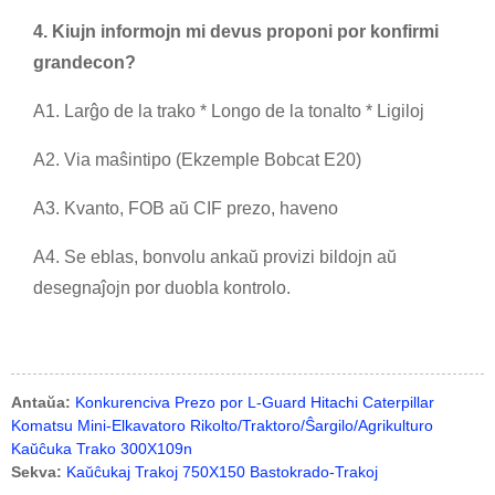
4. Kiujn informojn mi devus proponi por konfirmi
grandecon?
A1. Larĝo de la trako * Longo de la tonalto * Ligiloj
A2. Via maŝintipo (Ekzemple Bobcat E20)
A3. Kvanto, FOB aŭ CIF prezo, haveno
A4. Se eblas, bonvolu ankaŭ provizi bildojn aŭ
desegnaĵojn por duobla kontrolo.
Antaŭa:
Konkurenciva Prezo por L-Guard Hitachi Caterpillar
Komatsu Mini-Elkavatoro Rikolto/Traktoro/Ŝargilo/Agrikulturo
Kaŭĉuka Trako 300X109n
Sekva:
Kaŭĉukaj Trakoj 750X150 Bastokrado-Trakoj