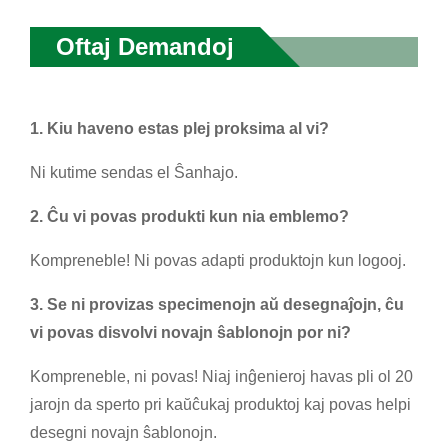
Oftaj Demandoj
1. Kiu haveno estas plej proksima al vi?
Ni kutime sendas el Ŝanhajo.
2. Ĉu vi povas produkti kun nia emblemo?
Kompreneble! Ni povas adapti produktojn kun logooj.
3. Se ni provizas specimenojn aŭ desegnaĵojn, ĉu
vi povas disvolvi novajn ŝablonojn por ni?
Kompreneble, ni povas! Niaj inĝenieroj havas pli ol 20
jarojn da sperto pri kaŭĉukaj produktoj kaj povas helpi
desegni novajn ŝablonojn.