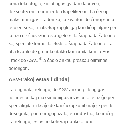
bona teknologio, kiu atingas gvidan daŭrivon,
flekseblecon, rendimenton kaj efikecon. La ĉenoj
maksimumigas tiradon kaj la kvanton de ĉenoj sur la
tero en sekaj, malsekaj kaj glitigaj kondiĉoj tutjare per
la uzo de ĉiusezona stangeto-stila ŝrapnada ŝablono
kaj speciale formulita ekstera ŝrapnada ŝablono. La
alta kvanto de grundkontakto kombinita kun la Posi-
®
Track de ASV...
la ĉasio ankaŭ preskaŭ eliminas
dereligon.
ASV-trakoj estas fidindaj
La originalaj relringoj de ASV ankaŭ plilongigas
fidindecon kaj maksimumigas reziston al eluziĝo per
specialigita miksaĵo de kaŭĉukaj kombinaĵoj specife
desegnitaj por relringoj uzataj en industriaj kondiĉoj.
La relringoj estas tre koheraj danke al unu-