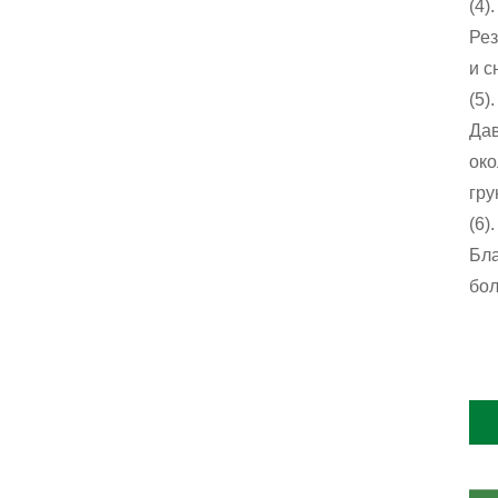
(4)
Рез
и с
(5)
Дав
око
гру
(6)
Бла
бол