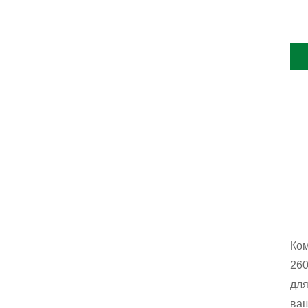
Ко
260
для
ваш