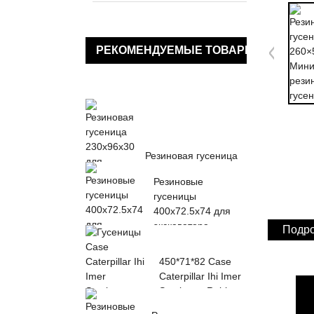
РЕКОМЕНДУЕМЫЕ ТОВАРЫ
Резиновая гусеница
230x96x30 для
Резиновые
KUBOTA K013 K015
гусеницы
KN36 KH0...
400x72.5x74 для
экскаватора
Подро
450*71*82 Case
Caterpillar Ihi Imer
Sumitomo Rubber
...