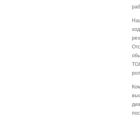
раб
Наш
ход
рез
Отс
обы
ТОЛ
рол
Ком
выс
диа
пос