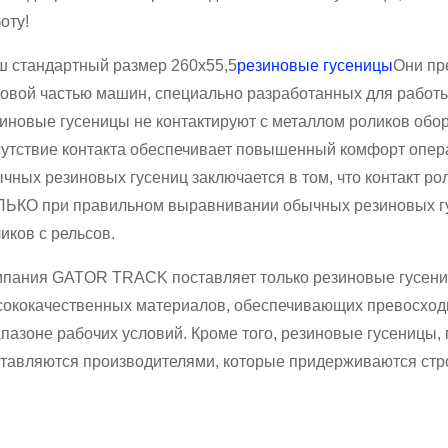
оту!
 стандартный размер 260x55,5
резиновые гусеницы
Они пр
овой частью машин, специально разработанных для работ
иновые гусеницы не контактируют с металлом роликов обо
утствие контакта обеспечивает повышенный комфорт опер
чных резиновых гусениц заключается в том, что контакт р
ЬКО при правильном выравнивании обычных резиновых г
иков с рельсов.
пания GATOR TRACK поставляет только резиновые гусени
ококачественных материалов, обеспечивающих превосход
пазоне рабочих условий. Кроме того, резиновые гусеницы,
тавляются производителями, которые придерживаются стро