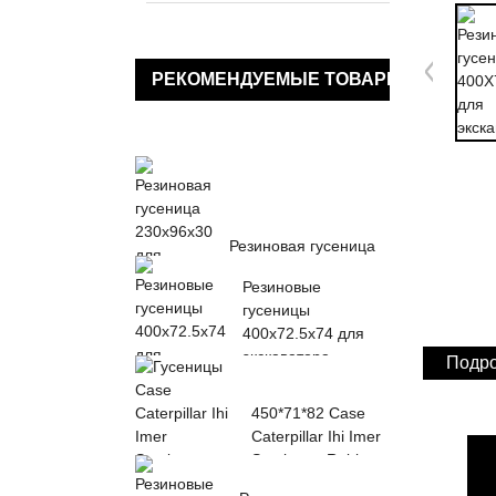
РЕКОМЕНДУЕМЫЕ ТОВАРЫ
Резиновая гусеница
230x96x30 для
Резиновые
KUBOTA K013 K015
гусеницы
KN36 KH0...
400x72.5x74 для
экскаватора
Подро
450*71*82 Case
Caterpillar Ihi Imer
Sumitomo Rubber
...