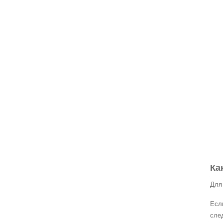
Ка
Для
Есл
сле