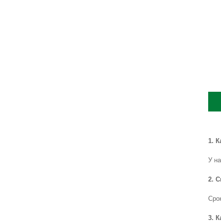
1. 
У н
2. 
Сро
3. 