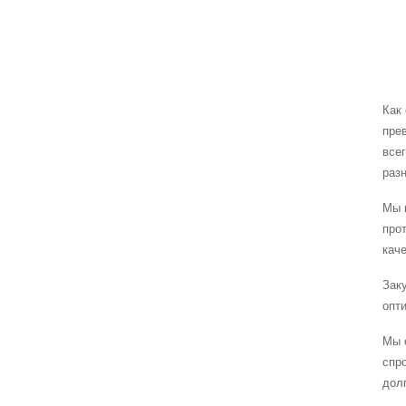
Как
пре
все
раз
Мы 
про
каче
Зак
опт
Мы 
спр
дол