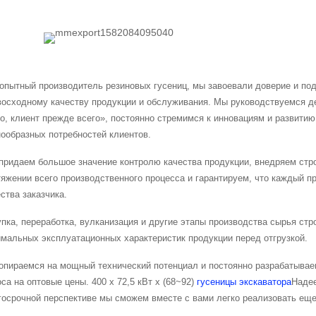
 опытный производитель резиновых гусениц, мы завоевали доверие и по
восходному качеству продукции и обслуживания. Мы руководствуемся д
го, клиент прежде всего», постоянно стремимся к инновациям и развити
нообразных потребностей клиентов.
придаем большое значение контролю качества продукции, внедряем стро
тяжении всего производственного процесса и гарантируем, что каждый п
ства заказчика.
упка, переработка, вулканизация и другие этапы производства сырья ст
имальных эксплуатационных характеристик продукции перед отгрузкой.
опираемся на мощный технический потенциал и постоянно разрабатывае
оса на оптовые цены.
400 x 72,5 кВт x (68~92)
гусеницы экскаватора
Надее
госрочной перспективе мы сможем вместе с вами легко реализовать ещ