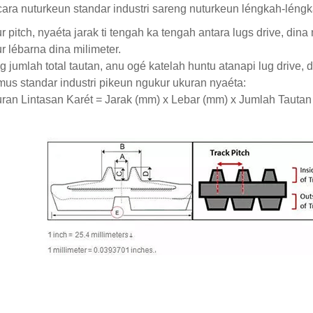
cara nuturkeun standar industri sareng nuturkeun léngkah-léng
r pitch, nyaéta jarak ti tengah ka tengah antara lugs drive, dina 
r lébarna dina milimeter.
ng jumlah total tautan, anu ogé katelah huntu atanapi lug drive,
us standar industri pikeun ngukur ukuran nyaéta:
ran Lintasan Karét = Jarak (mm) x Lebar (mm) x Jumlah Tautan