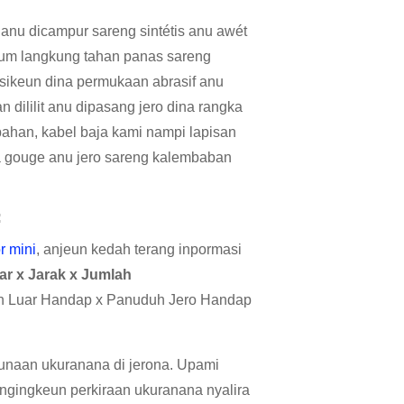
anu dicampur sareng sintétis anu awét
ium langkung tahan panas sareng
sikeun dina permukaan abrasif anu
 dililit anu dipasang jero dina rangka
ahan, kabel baja kami nampi lapisan
na gouge anu jero sareng kalembaban
:
r mini
, anjeun kedah terang inpormasi
ar x Jarak x Jumlah
uh Luar Handap x Panuduh Jero Handap
unaan ukuranana di jerona. Upami
ngingkeun perkiraan ukuranana nyalira