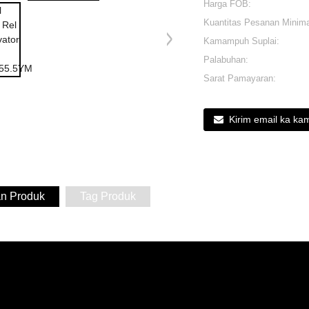
Harga FOB:
Kuantitas Pesanan Minima
Kamampuh Suplai:
Palabuhan:
Sarat Pamayaran:
Kirim email ka ka
an Produk
Tag Produk