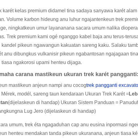
k karét kelas premium didamel tina sadaya sanyawa karét alam 
an. Volume karbon hideung anu luhur ngajantenkeun trek prem
ge, ningkatkeun umur layananana sacara umum nalika diopera
as. Trek premium kami ogé nganggo kabel baja anu terus-terusan
 kandel pikeun ngawangun kakuatan sareng kaku. Salaku tamb
ét anu dibungkus vulkanisir pikeun ngabantosan ngajagaan ti
 tiasa ngakorosi upami henteu dijaga.
maha carana mastikeun ukuran trek karét pangganti
eun mastikeun anjeun nampi anu cocog
trek pangganti excavato
. Mérek, modél, sareng taun kendaraan Ukuran Trek Karét =
Leb
tan
(dijelaskeun di handap) Ukuran Sistem Panduan = Panud
angkungna Lug Jero (dijelaskeun di handap)
ara umum, trek éta ngagaduhan cap anu eusina inpormasi nge
eun henteu mendakan tanda pikeun ukuranana, anjeun tiasa ké