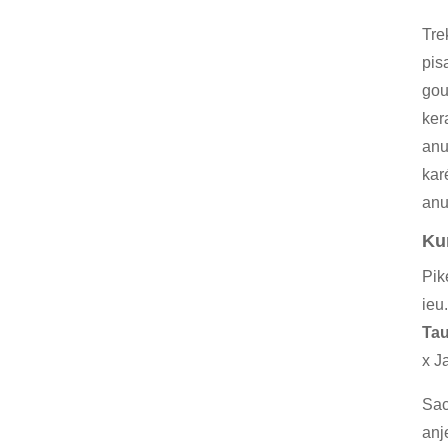
Tre
pis
gou
ker
anu
kar
anu
Ku
Pik
ieu
Tau
x J
Sac
anj