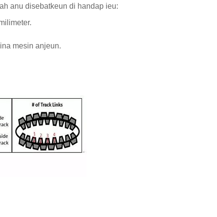
kah anu disebatkeun di handap ieu:
milimeter.
 dina mesin anjeun.