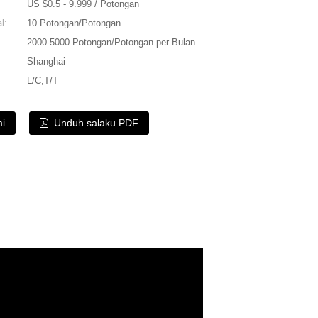
US $0.5 - 9.999 / Potongan
l:
10 Potongan/Potongan
2000-5000 Potongan/Potongan per Bulan
Shanghai
L/C,T/T
mi
Unduh salaku PDF