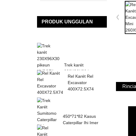
PRODUK UNGGULAN
Trek karét
230X96X30 kanggo
Rel Karét Rel
KUBOTA K013 K015
Excavator
KN36 KH0...
Rinci
400X72.5X74
450*71*82 Kasus
Caterpillar Ihi Imer
Sumitomo Karét ...