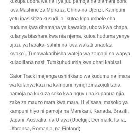
kukupa ubora wa hali ya juu pamoja na thamani bora
kwa Mashine za Mpira za China na Ujenzi, Kampuni
yetu inasisitiza kusudi la "kutoa kipaumbele cha
huduma kwa dhamana ya kawaida, ubora kwa chapa,
kufanya biashara kwa nia njema, kutoa huduma yenye
ujuzi, ya haraka, sahihi na kwa wakati unaofaa
kwako". Tunawakaribisha wateja wa zamani na wapya
kujadiliana nasi. Tutakuhudumia kwa dhati kabisa!
Gator Track imejenga ushirikiano wa kudumu na imara
wa kufanya kazi na kampuni nyingi zinazojulikana
pamoja na kukuza soko kwa nguvu na kupanua njia
zake za mauzo mara kwa mara. Hivi sasa, masoko ya
kampuni hiyo ni pamoja na Marekani, Kanada, Brazili,
Japani, Australia, na Ulaya (Ubelgiji, Denmark, Italia,
Ufaransa, Romania, na Finland).