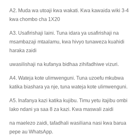
A2. Muda wa utoaji kwa wakati. Kwa kawaida wiki 3-4
kwa chombo cha 1X20
A3. Usafirishaji laini. Tuna idara ya usafirishaji na
msambazaji mtaalamu, kwa hivyo tunaweza kuahidi
haraka zaidi
uwasilishaji na kufanya bidhaa zihifadhiwe vizuri.
A4. Wateja kote ulimwenguni. Tuna uzoefu mkubwa
katika biashara ya nje, tuna wateja kote ulimwenguni.
A5. Inafanya kazi katika kujibu. Timu yetu itajibu ombi
lako ndani ya saa 8 za kazi. Kwa maswali zaidi
na maelezo zaidi, tafadhali wasiliana nasi kwa barua
pepe au WhatsApp.