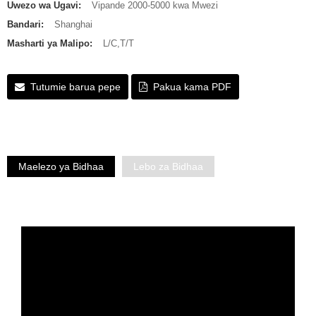
Uwezo wa Ugavi:
Vipande 2000-5000 kwa Mwezi
Bandari:
Shanghai
Masharti ya Malipo:
L/C,T/T
Tutumie barua pepe
Pakua kama PDF
Maelezo ya Bidhaa
Lebo za Bidhaa