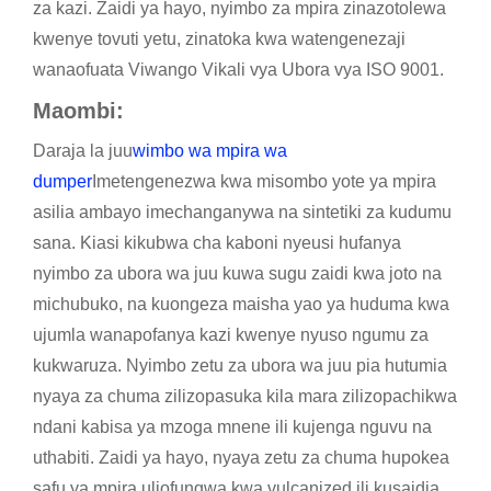
za kazi. Zaidi ya hayo, nyimbo za mpira zinazotolewa
kwenye tovuti yetu, zinatoka kwa watengenezaji
wanaofuata Viwango Vikali vya Ubora vya ISO 9001.
Maombi
:
Daraja la juu
wimbo wa mpira wa
dumper
Imetengenezwa kwa misombo yote ya mpira
asilia ambayo imechanganywa na sintetiki za kudumu
sana. Kiasi kikubwa cha kaboni nyeusi hufanya
nyimbo za ubora wa juu kuwa sugu zaidi kwa joto na
michubuko, na kuongeza maisha yao ya huduma kwa
ujumla wanapofanya kazi kwenye nyuso ngumu za
kukwaruza. Nyimbo zetu za ubora wa juu pia hutumia
nyaya za chuma zilizopasuka kila mara zilizopachikwa
ndani kabisa ya mzoga mnene ili kujenga nguvu na
uthabiti. Zaidi ya hayo, nyaya zetu za chuma hupokea
safu ya mpira uliofungwa kwa vulcanized ili kusaidia