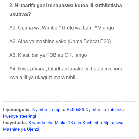
2. Ni taarifa gani ninapaswa kutoa ili kuthibitisha
ukubwa?
A1. Upana wa Wimbo * Urefu wa Lami * Viungo
A2. Aina ya mashine yako (Kama Bobcat E20)
A3. Kiasi, bei ya FOB au CIF, lango
A4. Ikiwezekana, tafadhali tupatie picha au michoro
kwa ajili ya ukaguzi mara mbili.
Iliyotangulia:
Nyimbo za mpira B400x86 Nyimbo za kuteleza
kwenye steeringi
Inayofuata:
Kiwanda cha Miaka 18 cha Kuchimba Mpira kwa
Mashine ya Ujenzi