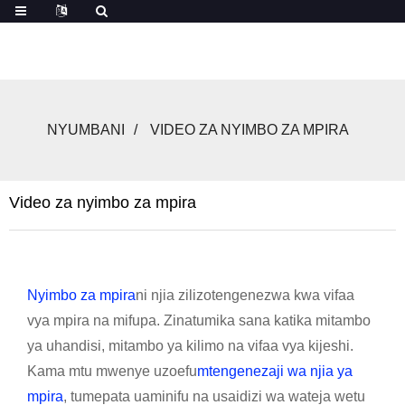
NYUMBANI
VIDEO ZA NYIMBO ZA MPIRA
Video za nyimbo za mpira
Nyimbo za mpira
ni njia zilizotengenezwa kwa vifaa
vya mpira na mifupa. Zinatumika sana katika mitambo
ya uhandisi, mitambo ya kilimo na vifaa vya kijeshi.
Kama mtu mwenye uzoefu
mtengenezaji wa njia ya
mpira
, tumepata uaminifu na usaidizi wa wateja wetu