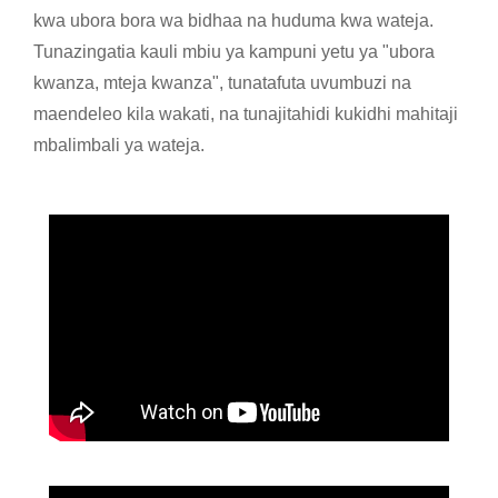
kwa ubora bora wa bidhaa na huduma kwa wateja.
Tunazingatia kauli mbiu ya kampuni yetu ya "ubora
kwanza, mteja kwanza", tunatafuta uvumbuzi na
maendeleo kila wakati, na tunajitahidi kukidhi mahitaji
mbalimbali ya wateja.