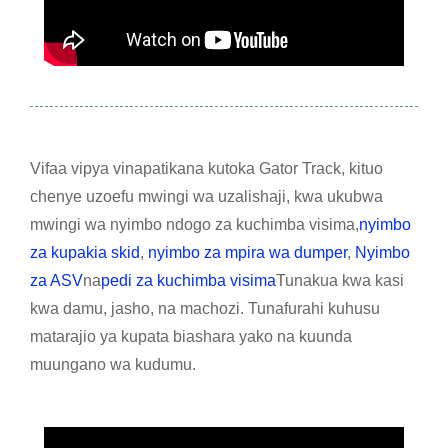
Vifaa vipya vinapatikana kutoka Gator Track, kituo
chenye uzoefu mwingi wa uzalishaji, kwa ukubwa
mwingi wa nyimbo ndogo za kuchimba visima,
nyimbo
za kupakia skid
,
nyimbo za mpira wa dumper
,
Nyimbo
za ASV
na
pedi za kuchimba visima
Tunakua kwa kasi
kwa damu, jasho, na machozi. Tunafurahi kuhusu
matarajio ya kupata biashara yako na kuunda
muungano wa kudumu.