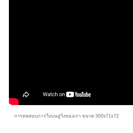
การทดสอบการวิ่งบนลู่วิ่งของเรา ขนาด 300x71x72