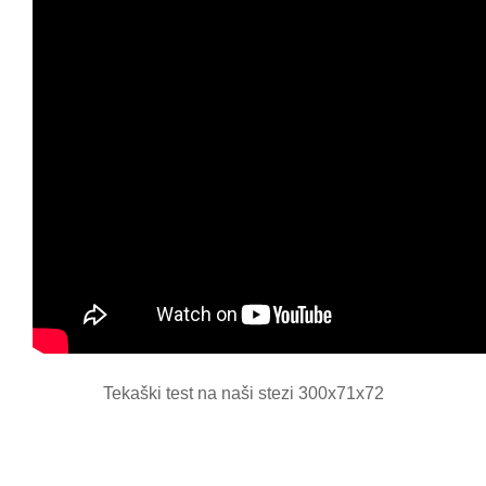
Tekaški test na naši stezi 300x71x72