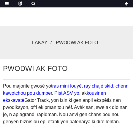
LAKAY
PWODWI AK FOTO
PWODWI AK FOTO
Pou majorite gwosè yo
tras mini fouyè
,
ray chajè skid
,
chenn
kawotchou pou dumper
,
Pist ASV yo
, ak
kousinen
ekskavatè
Gator Track, yon izin ki gen anpil ekspètiz nan
pwodiksyon, ofri ekipman tou nèf. Avèk san, swe ak dlo nan
je, n ap agrandi rapidman. Nou anvi gen chans pou nou
genyen biznis ou epi etabli yon patenarya ki dire lontan.