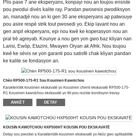
Plis pase 7 ane eksperyans, konpayi nou an toujou ensiste
pou pwodui divès kalite ray. Pandan pwosesis pwodiksyon
an, manadjè nou an ki gen 30 ane eksperyans ap patwouye
pou asire respè strik tout pwosedi yo. Ekip lavant nou an
gen anpil eksperyans, epi nou kwè ke koperasyon nou an
pral trè agreyab. Kounye a nou gen yon gwo baz kliyan nan
Larisi, Ewòp, Etazini, Mwayen Oryan ak Afrik. Nou toujou
kwè ke sèvis se yon garanti pou satisfè chak kliyan pandan
ke kalite se fondasyon an.
Chèn RP500-175-R1 Sou Kousinen Kawotchou
Karakteristik kousinen ekskavatè yo Kousinen chenil ekskavatè RP500-175-
R1 Kousinen kawotchou ekskavatè yo fèt pou reziste kondisyon travay
ekstrèm, sa ki fè yo yon chwa serye pou operasyon konstriksyon ak min.
ANKÈT
DETAY
Kontrèman ak kousinen chenil asye tradisyonèl yo, kousinen chenil ekskavatè
ki fèt ak kawotchou kalite siperyè ofri yon rezistans siperyè a fwotman, sa ki
diminye mete ak chire menm nan tèren wòch oswa inegal. Kousinen
kawotchou sa yo nan konpozan ekskavatè yo ranfòse ak kòd asye entegre
oswa kouch Kevlar, ...
KOUSIN KAWOTCHOU HXP500HT KOUSIN POU EKSKAVATÈ
Detay sou pwodwi a Karakteristik kousinen ekskavatè yo Akòz gwo aplikabilite