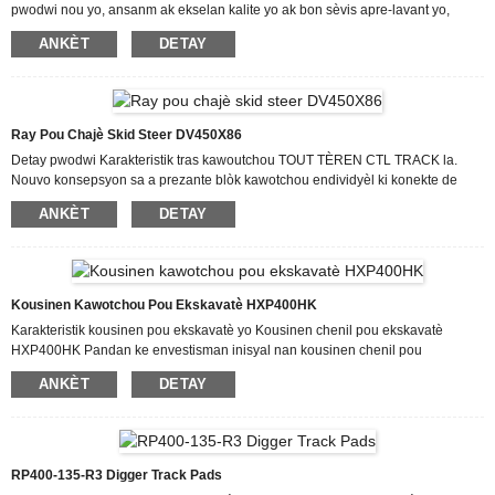
pwodwi nou yo, ansanm ak ekselan kalite yo ak bon sèvis apre-lavant yo,
pwodwi yo te itilize nan anpil konpayi epi yo te genyen lwanj kliyan yo. Avèk
ANKÈT
DETAY
yon bon istwa kredi antrepriz, ekselan asistans apre-lavant ak enstalasyon
pwodiksyon modèn, nou kounye a te touche yon estati sipèb nan mitan achtè
nou yo atravè lemond pou faktori wholesale RUBBE HXP500HT kousinen
ekskavatè. Pou ...
Ray Pou Chajè Skid Steer DV450X86
Detay pwodwi Karakteristik tras kawoutchou TOUT TÈREN CTL TRACK la.
Nouvo konsepsyon sa a prezante blòk kawotchou endividyèl ki konekte de
kranpon metal, ak kanal pou egzeyat labou sou tou de bò yo. Kran yo
ANKÈT
DETAY
enkòpore tou desen anti-glise sou mi bò yo. Pandan operasyon an, kontinwite
modèl kran an ekselan, sa ki asire yon woulib dous san rebondisman aparan.
Konstriksyon solid la, konsepsyon milti-rainur la, ak kran ki wo yo bay yon
traksyon san parèy. Kit sou wout pousyè, asfalt...
Kousinen Kawotchou Pou Ekskavatè HXP400HK
Karakteristik kousinen pou ekskavatè yo Kousinen chenil pou ekskavatè
HXP400HK Pandan ke envestisman inisyal nan kousinen chenil pou
ekskavatè ki klip sou yo ka pi wo pase altènatif asye yo, ekonomi sou long tèm
ANKÈT
DETAY
yo sibstansyèl. Kousinen kawoutchou sistèm ekskavatè yo diminye anpil mete
anba chasi a, sa ki pwolonje lavi sèvis woulo yo, wou yo, ak piyon yo jiska
30%. Kontrèman ak kousinen chenil metal pou ekskavatè, varyant kawoutchou
yo elimine nesesite pou retansyon souvan akòz fleksibilite yo. Yo pa bezwen
tou...
RP400-135-R3 Digger Track Pads