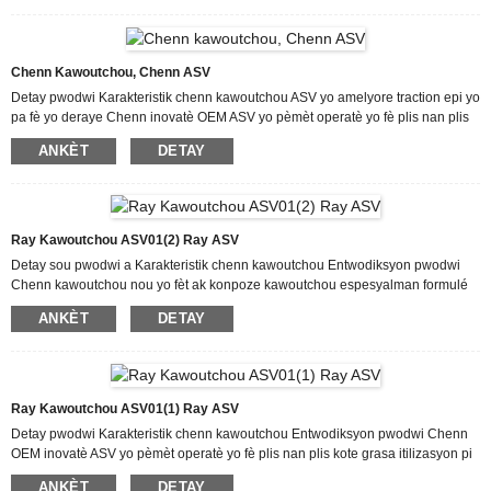
avanse pou moulaj enjeksyon, liy asanblaj ekipman, laboratwa ak devlopman
lojisyèl se karakteristik distenktif nou. Nou sipòte achtè nou yo ak pwodwi
ideyal kalite siperyè ak ...
Chenn Kawoutchou, Chenn ASV
Detay pwodwi Karakteristik chenn kawoutchou ASV yo amelyore traction epi yo
pa fè yo deraye Chenn inovatè OEM ASV yo pèmèt operatè yo fè plis nan plis
kote grasa itilizasyon pi bon teknoloji nan klas li ki reyalize dirabilite,
ANKÈT
DETAY
fleksibilite, pèfòmans ak efikasite dirijan. Chenn yo maksimize traction ak
kantite chenn sou tè a nan kondisyon sèk, mouye ak glise pandan tout ane a
grasa itilizasyon yon modèl kraze estil ba pou tout sezon ak yon ekstèn
espesyalman formulé...
Ray Kawoutchou ASV01(2) Ray ASV
Detay sou pwodwi a Karakteristik chenn kawoutchou Entwodiksyon pwodwi
Chenn kawoutchou nou yo fèt ak konpoze kawoutchou espesyalman formulé
ki reziste koupe ak chire. Chemen nou yo gen lyen tout asye ki fèt ak
ANKÈT
DETAY
espesifikasyon gid egzak pou anfòm machin ou epi asire operasyon ekipman
an san pwoblèm. Foure asye yo fòje nan gout epi yo tranpe nan yon adezif
lyezon espesyal. Lè w tranpe foure asye yo olye pou w bwose yo ak adezif,
gen yon pi fò ak...
Ray Kawoutchou ASV01(1) Ray ASV
Detay pwodwi Karakteristik chenn kawoutchou Entwodiksyon pwodwi Chenn
OEM inovatè ASV yo pèmèt operatè yo fè plis nan plis kote grasa itilizasyon pi
bon teknoloji nan klas li ki reyalize dirabilite, fleksibilite, pèfòmans ak efikasite
ANKÈT
DETAY