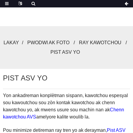
LAKAY
PWODWI AK FOTO
RAY KAWOTCHOU
PIST ASV YO
PIST ASV YO
Yon ankadreman konplètman sispann, kawotchou espesyal
sou kawoutchou sou zòn kontak kawotchou ak chenn
kawotchou yo, ak mwens usure sou machin nan ak
Chenn
kawotchou AVS
amelyore kalite woulib la.
Pou minimize detireman ray tren yo ak derayman,
Pist ASV