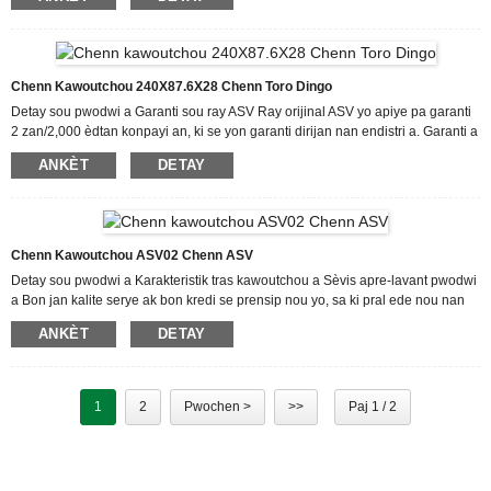
dirijan. Chenn yo maksimize traction ak kantite chenn sou tè a nan kondisyon
sèk, mouye ak glise pandan tout ane a grasa itilizasyon yon modèl kraze estil
ba pou tout sezon ak yon kraze ekstèn espesyalman formulé. Gwo kantite...
Chenn Kawoutchou 240X87.6X28 Chenn Toro Dingo
Detay sou pwodwi a Garanti sou ray ASV Ray orijinal ASV yo apiye pa garanti
2 zan/2,000 èdtan konpayi an, ki se yon garanti dirijan nan endistri a. Garanti a
kouvri ray yo pou tout peryòd la epi li gen ladan premye e sèl garanti kont
ANKÈT
DETAY
derayman nan endistri a sou nouvo machin yo. Ray ASV yo dirab Ray
kawotchou yo elimine rouye ak korozyon paske yo pa gen kòd asye. Durabilite
a maksimize atravè sèt kouch materyèl entegre ki reziste pike, koupe ak detire.
Anplis de sa,...
Chenn Kawoutchou ASV02 Chenn ASV
Detay sou pwodwi a Karakteristik tras kawoutchou a Sèvis apre-lavant pwodwi
a Bon jan kalite serye ak bon kredi se prensip nou yo, sa ki pral ede nou nan
yon pozisyon tèt klas. Nou respekte prensip "bon jan kalite an premye, kliyan
ANKÈT
DETAY
an sipwèm" pou tras kawoutchou sètifika IOS ASV02 ASV Rubber Tracks, Nou
mete yon anfaz espesyal sou anbalaj machandiz yo pou evite nenpòt domaj
pandan transpò a, Nou enterese anpil nan fidbak itil ak estrateji moun nou
estime yo...
1
2
Pwochen >
>>
Paj 1 / 2