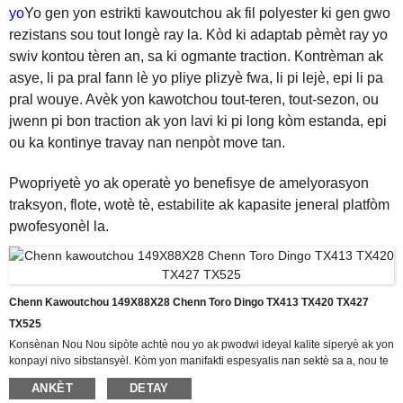
yo
Yo gen yon estrikti kawoutchou ak fil polyester ki gen gwo
rezistans sou tout longè ray la. Kòd ki adaptab pèmèt ray yo
swiv kontou tèren an, sa ki ogmante traction. Kontrèman ak
asye, li pa pral fann lè yo pliye plizyè fwa, li pi lejè, epi li pa
pral wouye. Avèk yon kawotchou tout-teren, tout-sezon, ou
jwenn pi bon traction ak yon lavi ki pi long kòm estanda, epi
ou ka kontinye travay nan nenpòt move tan.
Pwopriyetè yo ak operatè yo benefisye de amelyorasyon
traksyon, flote, wotè tè, estabilite ak kapasite jeneral platfòm
pwofesyonèl la.
Chenn Kawoutchou 149X88X28 Chenn Toro Dingo TX413 TX420 TX427
TX525
Konsènan Nou Nou sipòte achtè nou yo ak pwodwi ideyal kalite siperyè ak yon
konpayi nivo sibstansyèl. Kòm yon manifakti espesyalis nan sektè sa a, nou te
akeri yon rich eksperyans pratik nan pwodiksyon ak jesyon pou magazen
ANKÈT
DETAY
faktori pou chenn kawoutchou Lachin, aparèy pwosesis egzak, ekipman