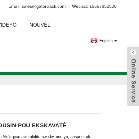
Email: sales@gatortrack.com
Wechat: 15657852500
VIDEYO
NOUVÈL
English
OUSIN POU EKSKAVATÈ
o Akòz gwo aplikabilite pwodwi nou yo, ansanm ak