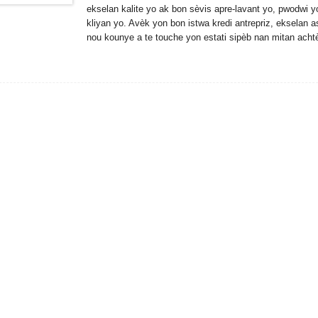
ekselan kalite yo ak bon sèvis apre-lavant yo, pwodwi yo 
kliyan yo. Avèk yon bon istwa kredi antrepriz, ekselan
nou kounye a te touche yon estati sipèb nan mitan ach
HXP500HT kousinen ekskavatè. Pou ...