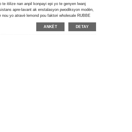
te itilize nan anpil konpayi epi yo te genyen lwanj
 asistans apre-lavant ak enstalasyon pwodiksyon modèn,
tè nou yo atravè lemond pou faktori wholesale RUBBE
ANKÈT
DETAY