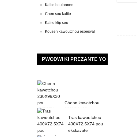
Kalite boulonnen
Chèn sou kalite
Kalite klip sou
Kousen kawoutchou espesyal
PWODWI KI PREZANTE YO
Chenn kawotchou
230X96X30 pou
KUBOTA K013 K015
Tras kawoutchou
KN36 KH0...
400X72.5X74 pou
èkskavatè