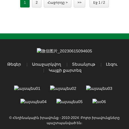
մաշվածությունը, և անհրաժեշտության դեպքում փոխարինեք
1
2
Հաջորդը >
>>
Էջ 1 / 2
ռելսերի բարձիկները՝ ռետինե ռելսերի հետագա վնասը կանխելու
համար: Մաքրում. Պահպանեք էքսկավատորի բարձիկները
մաքուր աղբից, ցեխից և այլ աղտոտիչներից, որոնք կարող են
վաղաժամ մաշվածություն առաջացնել: Կանոնավոր մաքրեք
ռելսերի բարձիկները ջրով և մեղմ ...
Թեգեր
Առաջարկվող
Տեսանյութ
Լեզու
Կայքի քարտեզ
© Հեղինակային իրավունք - 2010-2024: Բոլոր իրավունքները
պաշտպանված են։