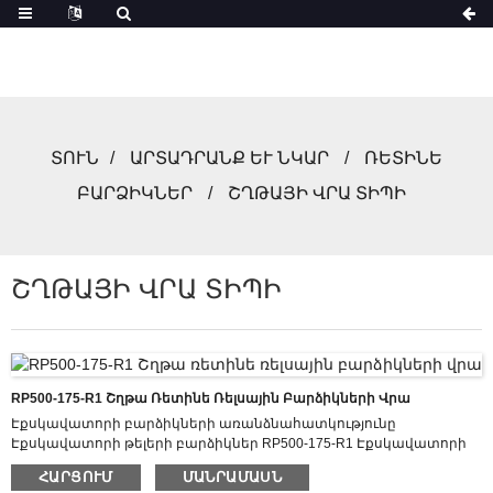
ՏՈՒՆ
ԱՐՏԱԴՐԱՆՔ ԵՒ ՆԿԱՐ
ՌԵՏԻՆԵ
ԲԱՐՁԻԿՆԵՐ
ՇՂԹԱՅԻ ՎՐԱ ՏԻՊԻ
ՇՂԹԱՅԻ ՎՐԱ ՏԻՊԻ
RP500-175-R1 Շղթա Ռետինե Ռելսային Բարձիկների Վրա
Էքսկավատորի բարձիկների առանձնահատկությունը
Էքսկավատորի թելերի բարձիկներ RP500-175-R1 Էքսկավատորի
ռետինե բարձիկները նախագծված են ծայրահեղ
ՀԱՐՑՈՒՄ
ՄԱՆՐԱՄԱՍՆ
աշխատանքային պայմաններին դիմակայելու համար, ինչը