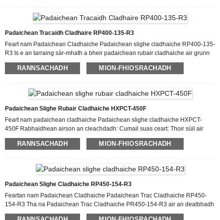
padaichean slighe stàilinn traidiseanta, tha padaichean slighe cladhaiche air
an dèanamh le rubair àrd-inbhe a’ tabhann strì nas fheàrr an aghaidh
sgrìobadh, a’ lughdachadh caitheamh is deòir eadhon ann an talamh
creagach no neo-chothromach. Tha na pàirtean padaichean rubair seo de
Padaichean Tracaidh Cladhaire RP400-135-R3
chladhaiche air an neartachadh le cordaichean stàilinn no sreathan Kevlar, ...
Feart nam Padaichean Cladhaiche Padaichean slighe cladhaiche RP400-135-
R3 Is e an tarraing sàr-mhath a bheir padaichean rubair cladhaiche air grunn
uachdaran, leithid ùir sgaoilte, cruadhtan agus asfalt, aon de na prìomh
RANNSACHADH
MION-FHIOSRACHADH
bhuannachdan aige. Eadhon air uachdaran tais no sleamhainn, tha
obrachadh earbsach air a dhèanamh cinnteach leis na pàtrain tread
sònraichte de padaichean slighe cladhaiche, a chuireas stad air
sleamhnachadh. Tha padaichean rubair airson cladhaichean air leth
freagarrach airson pròiseactan togail rathaidean agus cruth-tìre leis nach eil
Padaichean Slighe Rubair Cladhaiche HXPCT-450F
iad a’ dèanamh cron air uachdaran crìochnaichte mar m...
Feart nam padaichean cladhaiche Padaichean slighe cladhaiche HXPCT-
450F Rabhaidhean airson an cleachdadh: Cumail suas ceart: Thoir sùil air
padaichean slighe cladhaiche gu cunbhalach airson comharran caitheamh,
RANNSACHADH
MION-FHIOSRACHADH
milleadh no crìonadh. Cuir padaichean slighe caite no millte nan àite gus an
coileanadh agus an sàbhailteachd as fheàrr a chumail suas. Crìochan
Cuideam: Lean na crìochan cuideam a thathar a’ moladh airson do
chladhaiche agus padaichean slighe gus casg a chuir air cus luchdachadh, a
dh’ fhaodadh caitheamh ro-luath agus cunnartan sàbhailteachd
Padaichean Slighe Cladhaiche RP450-154-R3
adhbhrachadh. Beachdachaidhean Talmhainn: Thoir aire don talamh agus
Feartan nam Padaichean Cladhaiche Padaichean Trac Cladhaiche RP450-
obrachadh...
154-R3 Tha na Padaichean Trac Cladhaiche PR450-154-R3 air an dealbhadh
gus coileanadh agus seasmhachd air leth a thoirt seachad airson
RANNSACHADH
MION-FHIOSRACHADH