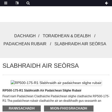
DACHAIGH
TORAIDHEAN & DEALBH
PADAICHEAN RUBAIR
SLABHRAIDH AIR SEÒRSA
SLABHRAIDH AIR SEÒRSA
RP500-175-R1 Slabhraidh Air Padaichean Slighe Rubair
Feart nam Padaichean Cladhaiche Padaichean slighe cladhaiche RP500-175-
R1 Tha padaichean rubair cladhaiche air an dealbhadh gus seasamh an
aghaidh suidheachaidhean obrach anabarrach, gan dèanamh nan roghainn
RANNSACHADH
MION-FHIOSRACHADH
earbsach airson obrachaidhean togail is mèinnearachd. Eu-coltach ri