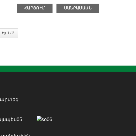
3. Տրանսպորտային փաթեթ՝ մաքուր
ՀԱՐՑՈՒՄ
ՄԱՆՐԱՄԱՍՆ
քման ամսաթիվ՝ վճարումից հետո 15 օր 15.
Էջ 1 / 2
քարտեզ