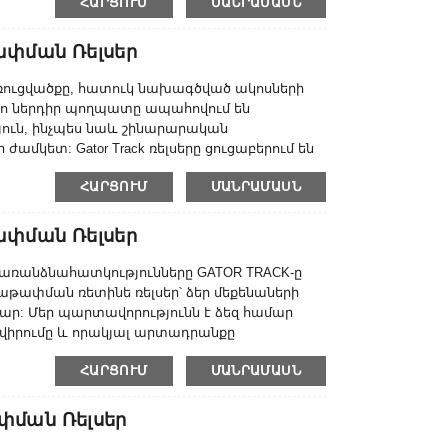
ՀԱՐՑՈՒՄ
ՄԱՆՐԱՄԱՍՆ
ԱՆ, ԱՐԴՅՈՒՆԱՎԵՏ ԵՎ ՆՈՐԱՐԱՐԱԿԱՆ թիմի
ափման Ռելսեր
ռուցվածքը, հատուկ նախագծված ակոսների
ածո ներդիր պողպատը ապահովում են
ուն, ինչպես նաև շինարարական
ամկետ: Gator Track ռելսերը ցուցաբերում են
եր կաղապարային գործիքների և ռետինե
ՀԱՐՑՈՒՄ
ՄԱՆՐԱՄԱՍՆ
իվ: Մենք գիտենք, որ մենք կբարգավաճենք
ավորել մեր համակցված գնային
ը՝ միաժամանակ բարձր...
ափման Ռելսեր
առանձնահատկությունները GATOR TRACK-ը
աթափման ռետինե ռելսեր՝ ձեր մեքենաների
ար: Մեր պարտավորությունն է ձեզ համար
վիրումը և որակյալ արտադրանքը
ագ մենք կարողանանք մատակարարել ձեր
ՀԱՐՑՈՒՄ
ՄԱՆՐԱՄԱՍՆ
ատարել ձեր աշխատանքը: Մեր արտադրանքի
նց որակի և լավ վաճառքից հետո
փման Ռելսեր