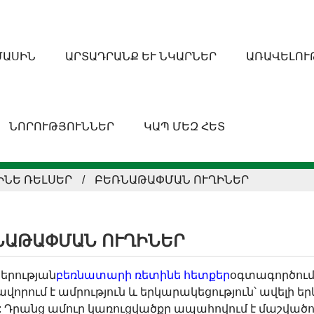
ՄԱՍԻՆ
ԱՐՏԱԴՐԱՆՔ ԵՒ ՆԿԱՐՆԵՐ
ԱՌԱՎԵԼՈՒ
ՆՈՐՈՒԹՅՈՒՆՆԵՐ
ԿԱՊ ՄԵԶ ՀԵՏ
ԻՆԵ ՌԵԼՍԵՐ
ԲԵՌՆԱԹԱՓՄԱՆ ՈՒՂԻՆԵՐ
ՆԱԹԱՓՄԱՆ ՈՒՂԻՆԵՐ
կերության
բեռնատարի ռետինե հետքեր
օգտագործում 
վորում է ամրություն և երկարակեցություն՝ ավելի 
ը: Դրանց ամուր կառուցվածքը ապահովում է մաշվածու