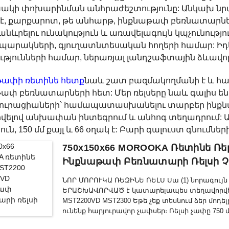
կի փոխարինման անհրաժեշտությունը: Անկախ նր
է, քարքարոտ, թե անհարթ, ինքնաթափ բեռնատարներ
անևրելու ունակություն և առավելագույն կպչունությ
պարակների, գյուղատնտեսական հողերի համար: Իդե
ւթյունների համար, ներառյալ լանդշաֆտային ձևավ
ափի ռետինե հետք
նաև շատ բազմակողմանի է և հա
ափ բեռնատարների հետ: Մեր ռելսերը նաև գալիս ե
ուրացիաների՝ համապատասխանելու տարբեր ինքնա
ելով անխափան ինտեգրում և անհոգ տեղադրում: 
յուն, 150 մմ քայլ և 66 օղակ է: Բարի գալուստ գնումների
750x150x66 MOROOKA Ռետինե Ռել
Ինքնաթափ Բեռնատարի Ռելսի 
ՆՈՐ ՄՈՐՈՒԿԱ ՌԵԶԻՆԵ ՌԵԼՍ Սա (1) նորագույն 
ԵՐԱՇԽԱՎՈՐՎԱԾ է կատարելապես տեղավորվելու
MST2200VD MST2300 Եթե չեք տեսնում ձեր մոդել
ունենք հարյուրավոր չափսեր։ Ռելսի չափը 750 մմ 
մասին Մենք միշտ հավատացել ենք, որ մարդու 