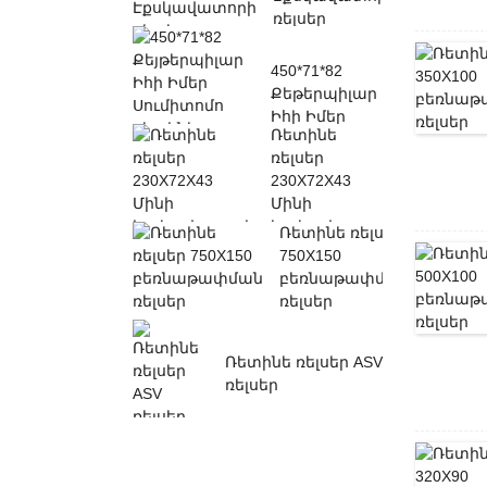
ռելսեր
450*71*82
Քեթերպիլար
Իհի Իմեր
Ռետինե
Սումիտոմո
ռելսեր
Ռետինե ...
230X72X43
Մինի
էքսկավատորի
Ռետինե ռելսեր
ռելսեր
750X150
բեռնաթափման
ռելսեր
Ռետինե ռելսեր ASV
ռելսեր