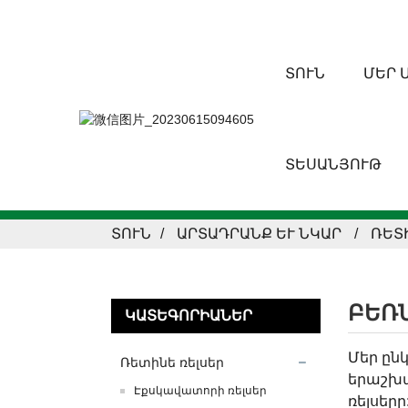
ՏՈՒՆ
ՄԵՐ 
ՏԵՍԱՆՅՈՒԹ
ՏՈՒՆ
ԱՐՏԱԴՐԱՆՔ ԵՒ ՆԿԱՐ
ՌԵՏ
ԲԵՌ
ԿԱՏԵԳՈՐԻԱՆԵՐ
Մեր ըն
Ռետինե ռելսեր
երաշխա
Էքսկավատորի ռելսեր
ռելսեր