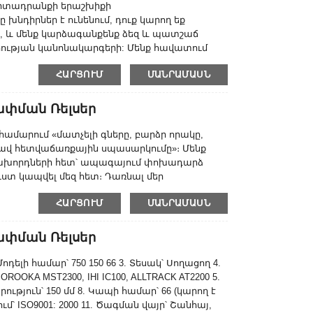
արտադրանքի երաշխիքի
նդիրներ է ունենում, դուք կարող եք
 և մենք կարձագանքենք ձեզ և պատշաճ
երության կանոնակարգերի: Մենք հավատում
ախորդներին հանգստություն պարգևել: Մեր
ՀԱՐՑՈՒՄ
ՄԱՆՐԱՄԱՍՆ
 նաև գերազանց որակի և լավ վաճառքից հետո
 է բազմաթիվ ընկերությունների կողմից և
ափման Ռելսեր
է համարում «մատչելի գները, բարձր որակը,
ավ հետվաճառքային սպասարկումը»։ Մենք
աճախորդների հետ՝ ապագայում փոխադարձ
ստ կապվել մեզ հետ։ Դառնալ մեր
հարթակը։ Կառուցել ավելի երջանիկ, ավելի
ՀԱՐՑՈՒՄ
ՄԱՆՐԱՄԱՍՆ
 մեր հաճախորդների, մատակարարների,
տի՝ մեծածախ ռետինե ռելսեր 600×...
ափման Ռելսեր
դելի համար՝ 750 150 66 3. Տեսակ՝ Սողացող 4.
ROOKA MST2300, IHI IC100, ALLTRACK AT2200 5.
արություն՝ 150 մմ 8. Կապի համար՝ 66 (կարող է
մ՝ ISO9001: 2000 11. Ծագման վայր՝ Շանհայ,