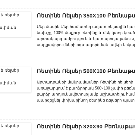
մանրամասները՝ ապրանքի որակը՝ ԻՐԱՏԵՍԱԿ
հետ...
Ռետինե Ռելսեր 350X100 Բեռնաթ
Մեր մասին Մեր համատեղ ազատ ռելսային կա
նախշը, 100% մաքուր ռետինը և մեկ կտոր կռ
արտակարգ ամրություն և կատարողականությ
սարքավորումների օգտագործման ավելի երկար ժ
բարձր մակարդակի հուսալիություն և որակ՝ մ
բանաձևերի նորագույն տեխնոլոգիաների շնորհ
միայն այն դեպքում, եթե կարողանանք երաշխ
մրցունակությունը և որակի առավելություններ
Ռետինե Ռելսեր 500X100 Բեռնաթ
Արտադրանքի մանրամասներ Ռետինե ռելսերի 
առաջարկում է բարձրորակ 500×100 չափի բեռն
բարձր արդյունավետությամբ աշխատելու համ
պարզեցնել փոխարինող ռետինե ռելսերի պատ
ուղղակիորեն ձեր դռանը հասցնել: Որքան ար
ռելսերը, այնքան արագ դուք կկարողանաք կ
կիրառելիության, ինչպես նաև դրանց գերազա
սպասարկման շնորհիվ...
Ռետինե Ռելսեր 320X90 Բեռնաթա