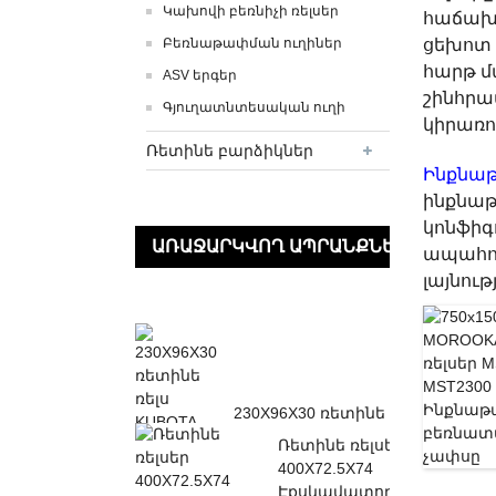
Կախովի բեռնիչի ռելսեր
հաճախա
Բեռնաթափման ուղիներ
ցեխոտ 
հարթ մ
ASV երգեր
շինհրա
Գյուղատնտեսական ուղի
կիրառո
Ռետինե բարձիկներ
Ինքնաթ
ինքնաթ
կոնֆիգ
ԱՌԱՋԱՐԿՎՈՂ ԱՊՐԱՆՔՆԵՐ
ապահով
լայնութ
230X96X30 ռետինե
ռելս KUBOTA K013
Ռետինե ռելսեր
K015 KN36 KH0-ի
400X72.5X74
համար...
Էքսկավատորի