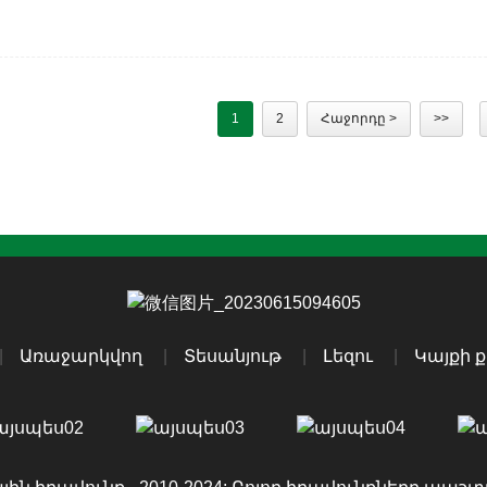
Չինաստան (մայրցամաքային) 12. Գույն՝ սև 1
փաթեթավորում կամ փայտե պալետներ 14. Առա
Երաշխիք...
1
2
Հաջորդը >
>>
Առաջարկվող
Տեսանյութ
Լեզու
Կայքի 