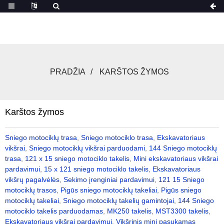
PRADŽIA
KARŠTOS ŽYMOS
Karštos žymos
Sniego motociklų trasa
,
Sniego motociklo trasa
,
Ekskavatoriaus
vikšrai
,
Sniego motociklų vikšrai parduodami
,
144 Sniego motociklų
trasa
,
121 x 15 sniego motociklo takelis
,
Mini ekskavatoriaus vikšrai
pardavimui
,
15 x 121 sniego motociklo takelis
,
Ekskavatoriaus
vikšrų pagalvėlės
,
Sekimo įrenginiai pardavimui
,
121 15 Sniego
motociklų trasos
,
Pigūs sniego motociklų takeliai
,
Pigūs sniego
motociklų takeliai
,
Sniego motociklų takelių gamintojai
,
144 Sniego
motociklo takelis parduodamas
,
MK250 takelis
,
MST3300 takelis
,
Ekskavatoriaus vikšrai pardavimui
,
Vikšrinis mini pasukamas