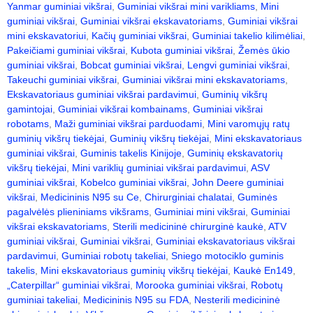
Yanmar guminiai vikšrai
,
Guminiai vikšrai mini varikliams
,
Mini
guminiai vikšrai
,
Guminiai vikšrai ekskavatoriams
,
Guminiai vikšrai
mini ekskavatoriui
,
Kačių guminiai vikšrai
,
Guminiai takelio kilimėliai
,
Pakeičiami guminiai vikšrai
,
Kubota guminiai vikšrai
,
Žemės ūkio
guminiai vikšrai
,
Bobcat guminiai vikšrai
,
Lengvi guminiai vikšrai
,
Takeuchi guminiai vikšrai
,
Guminiai vikšrai mini ekskavatoriams
,
Ekskavatoriaus guminiai vikšrai pardavimui
,
Guminių vikšrų
gamintojai
,
Guminiai vikšrai kombainams
,
Guminiai vikšrai
robotams
,
Maži guminiai vikšrai parduodami
,
Mini varomųjų ratų
guminių vikšrų tiekėjai
,
Guminių vikšrų tiekėjai
,
Mini ekskavatoriaus
guminiai vikšrai
,
Guminis takelis Kinijoje
,
Guminių ekskavatorių
vikšrų tiekėjai
,
Mini variklių guminiai vikšrai pardavimui
,
ASV
guminiai vikšrai
,
Kobelco guminiai vikšrai
,
John Deere guminiai
vikšrai
,
Medicininis N95 su Ce
,
Chirurginiai chalatai
,
Guminės
pagalvėlės plieniniams vikšrams
,
Guminiai mini vikšrai
,
Guminiai
vikšrai ekskavatoriams
,
Sterili medicininė chirurginė kaukė
,
ATV
guminiai vikšrai
,
Guminiai vikšrai
,
Guminiai ekskavatoriaus vikšrai
pardavimui
,
Guminiai robotų takeliai
,
Sniego motociklo guminis
takelis
,
Mini ekskavatoriaus guminių vikšrų tiekėjai
,
Kaukė En149
,
„Caterpillar“ guminiai vikšrai
,
Morooka guminiai vikšrai
,
Robotų
guminiai takeliai
,
Medicininis N95 su FDA
,
Nesterili medicininė