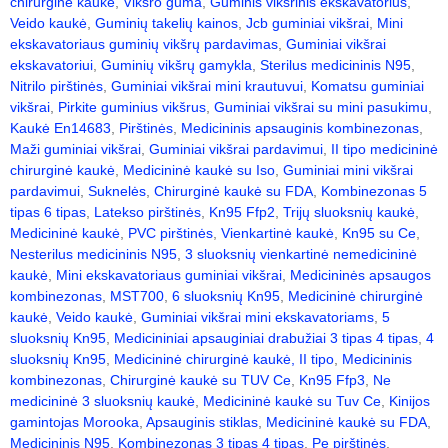
chirurginė kaukė
,
Vikšro guma
,
Guminis vikšrinis ekskavatorius
,
Veido kaukė
,
Guminių takelių kainos
,
Jcb guminiai vikšrai
,
Mini
ekskavatoriaus guminių vikšrų pardavimas
,
Guminiai vikšrai
ekskavatoriui
,
Guminių vikšrų gamykla
,
Sterilus medicininis N95
,
Nitrilo pirštinės
,
Guminiai vikšrai mini krautuvui
,
Komatsu guminiai
vikšrai
,
Pirkite guminius vikšrus
,
Guminiai vikšrai su mini pasukimu
,
Kaukė En14683
,
Pirštinės
,
Medicininis apsauginis kombinezonas
,
Maži guminiai vikšrai
,
Guminiai vikšrai pardavimui
,
II tipo medicininė
chirurginė kaukė
,
Medicininė kaukė su Iso
,
Guminiai mini vikšrai
pardavimui
,
Suknelės
,
Chirurginė kaukė su FDA
,
Kombinezonas 5
tipas 6 tipas
,
Latekso pirštinės
,
Kn95 Ffp2
,
Trijų sluoksnių kaukė
,
Medicininė kaukė
,
PVC pirštinės
,
Vienkartinė kaukė
,
Kn95 su Ce
,
Nesterilus medicininis N95
,
3 sluoksnių vienkartinė nemedicininė
kaukė
,
Mini ekskavatoriaus guminiai vikšrai
,
Medicininės apsaugos
kombinezonas
,
MST700
,
6 sluoksnių Kn95
,
Medicininė chirurginė
kaukė
,
Veido kaukė
,
Guminiai vikšrai mini ekskavatoriams
,
5
sluoksnių Kn95
,
Medicininiai apsauginiai drabužiai 3 tipas 4 tipas
,
4
sluoksnių Kn95
,
Medicininė chirurginė kaukė, II tipo
,
Medicininis
kombinezonas
,
Chirurginė kaukė su TUV Ce
,
Kn95 Ffp3
,
Ne
medicininė 3 sluoksnių kaukė
,
Medicininė kaukė su Tuv Ce
,
Kinijos
gamintojas Morooka
,
Apsauginis stiklas
,
Medicininė kaukė su FDA
,
Medicininis N95
,
Kombinezonas 3 tipas 4 tipas
,
Pe pirštinės
,