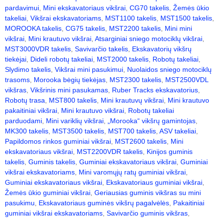
pardavimui
,
Mini ekskavatoriaus vikšrai
,
CG70 takelis
,
Žemės ūkio
takeliai
,
Vikšrai ekskavatoriams
,
MST1100 takelis
,
MST1500 takelis
,
MOROOKA takelis
,
CG75 takelis
,
MST2200 takelis
,
Mini mini
vikšrai
,
Mini krautuvo vikšrai
,
Atsarginiai sniego motociklų vikšrai
,
MST3000VDR takelis
,
Savivarčio takelis
,
Ekskavatorių vikšrų
tiekėjai
,
Dideli robotų takeliai
,
MST2000 takelis
,
Robotų takeliai
,
Slydimo takelis
,
Vikšrai mini pasukimui
,
Nuolaidos sniego motociklų
trasoms
,
Morooka bėgių tiekėjas
,
MST2300 takelis
,
MST2500VDL
vikšras
,
Vikšrinis mini pasukamas
,
Ruber Tracks ekskavatorius
,
Robotų trasa
,
MST800 takelis
,
Mini krautuvų vikšrai
,
Mini krautuvo
pakaitiniai vikšrai
,
Mini krautuvo vikšrai
,
Robotų takeliai
parduodami
,
Mini variklių vikšrai
,
„Morooka“ vikšrų gamintojas
,
MK300 takelis
,
MST3500 takelis
,
MST700 takelis
,
ASV takeliai
,
Papildomos rinkos guminiai vikšrai
,
MST2600 takelis
,
Mini
ekskavatoriaus vikšrai
,
MST2200VDR takelis
,
Kinijos guminis
takelis
,
Guminis takelis
,
Guminiai ekskavatoriaus vikšrai
,
Guminiai
vikšrai ekskavatoriams
,
Mini varomųjų ratų guminiai vikšrai
,
Guminiai ekskavatoriaus vikšrai
,
Ekskavatoriaus guminiai vikšrai
,
Žemės ūkio guminiai vikšrai
,
Geriausias guminis vikšras su mini
pasukimu
,
Ekskavatoriaus guminės vikšrų pagalvėlės
,
Pakaitiniai
guminiai vikšrai ekskavatoriams
,
Savivarčio guminis vikšras
,