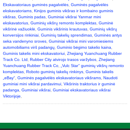
Ekskavatoriaus guminės pagalvėlės
,
Guminės pagalvėlės
ekskavatoriams
,
Kinijos guminis vikšras ir kombaino guminis
vikšras
,
Guminis padas
,
Guminiai vikšrai Yanmar mini
ekskavatorius
,
Guminių vikšrų remonto komplektas
,
Guminė
vikšrinė važiuoklė
,
Guminis vikšrinis krautuvas
,
Guminių vikšrų
konversijos rinkiniai
,
Guminių takelių sprendimas
,
Guminės antys
seka vandenyno sroves
,
Guminiai vikšrai mini varomiesiems
automobiliams virš padangų
,
Guminio bėgimo takelio kaina
,
Guminis takelis mini ekskavatoriui
,
Zhejiang Yuanchuang Rubber
Track Co. Ltd
,
Rubber City atvirojo trasos varžybos
,
Zhejiang
Yuanchuang Rubber Track Co
,
„Vulc Star“ guminių vikšrų remonto
komplektas
,
Roboto guminių takelių rinkinys
,
Guminis takelis
„eBay“
,
Guminės pagalvėlės ekskavatoriaus vikšrams
,
Naudoti
guminiai mini vikšrai pardavimui
,
Vikšrinis traktorius ir guminė
padanga
,
Guminiai vikšrai
,
Guminiai ekskavatoriaus vikšrai
Viktorijoje
,