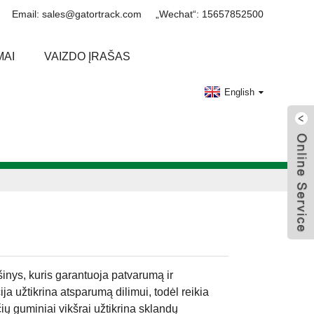
Email: sales@gatortrack.com
„Wechat“: 15657852500
MAI
VAIZDO ĮRAŠAS
English
nys, kuris garantuoja patvarumą ir
ija užtikrina atsparumą dilimui, todėl reikia
čių guminiai vikšrai užtikrina sklandų