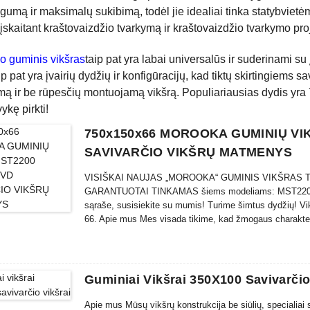
umą ir maksimalų sukibimą, todėl jie idealiai tinka statybvietėm
 įskaitant kraštovaizdžio tvarkymą ir kraštovaizdžio tvarkymo pro
o guminis vikšras
taip pat yra labai universalūs ir suderinami su
aip pat yra įvairių dydžių ir konfigūracijų, kad tiktų skirtingiems
mą ir be rūpesčių montuojamą vikšrą. Populiariausias dydis yra
ykę pirkti!
750x150x66 MOROOKA GUMINIŲ VI
SAVIVARČIO VIKŠRŲ MATMENYS
VISIŠKAI NAUJAS „MOROOKA“ GUMINIS VIKŠRAS Tai (1) 
GARANTUOTAI TINKAMAS šiems modeliams: MST2200 
sąraše, susisiekite su mumis! Turime šimtus dydžių! Vi
66. Apie mus Mes visada tikime, kad žmogaus charakter
o mūsų komanda – REALI, EFEKTYVI IR NOVATORIŠK
Guminiai Vikšrai 350X100 Savivarčio
Apie mus Mūsų vikšrų konstrukcija be siūlių, specialiai