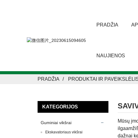
PRADŽIA
AP
NAUJIENOS
PRADŽIA
PRODUKTAI IR PAVEIKSLĖLI
SAVI
KATEGORIJOS
Mūsų įm
Guminiai vikšrai
ilgaamžiš
Ekskavatoriaus vikšrai
dažnai ke