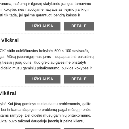
atvarumą, našumą ir ilgesnį statybinės įrangos tarnavimo
ir kokybe, nes naudojame naujausias liejimo įrankių ir
 tik tada, jei galime garantuoti bendrą kainos ir
UŽKLAUSA
DETALĖ
 Vikšrai
K“ siūlo aukščiausios kokybės 500 × 100 savivarčių
gai. Mūsų įsipareigojimas jums – supaprastinti pakaitinių
tiesiai į jūsų duris. Kuo greičiau galėsime pristatyti
ėl didelio mūsų gaminių pritaikomumo, puikios kokybės ir
UŽKLAUSA
DETALĖ
Vikšrai
tybė Kai jūsų gaminys susiduria su problemomis, galite
me bei tinkamai išspręsime problemą pagal mūsų įmonės
ientams ramybę. Dėl didelio mūsų gaminių pritaikomumo,
ktai buvo taikomi daugelyje įmonių ir pelnė klientų