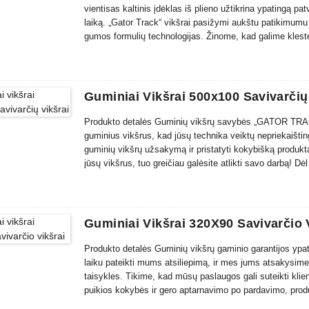
vientisas kaltinis įdėklas iš plieno užtikrina ypatingą p
laiką. „Gator Track“ vikšrai pasižymi aukštu patikimumu 
gumos formulių technologijas. Žinome, kad galime klestėti
kokybės santykį, kuris yra naudingas tuo pačiu metu...
Guminiai Vikšrai 500x100 Savivarčių
Produkto detalės Guminių vikšrų savybės „GATOR TRAC
guminius vikšrus, kad jūsų technika veiktų nepriekaištin
guminių vikšrų užsakymą ir pristatyti kokybišką produktą 
jūsų vikšrus, tuo greičiau galėsite atlikti savo darbą! D
gero aptarnavimo po pardavimo...
Guminiai Vikšrai 320X90 Savivarčio 
Produkto detalės Guminių vikšrų gaminio garantijos ypa
laiku pateikti mums atsiliepimą, ir mes jums atsakysi
taisykles. Tikime, kad mūsų paslaugos gali suteikti kl
puikios kokybės ir gero aptarnavimo po pardavimo, produ
pagyrimus...