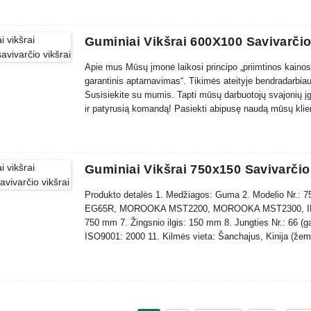
Guminiai Vikšrai 600X100 Savivarčio
Apie mus Mūsų įmonė laikosi principo „priimtinos kaino
garantinis aptarnavimas“. Tikimės ateityje bendradarbiaut
Susisiekite su mumis. Tapti mūsų darbuotojų svajonių į
ir patyrusią komandą! Pasiekti abipusę naudą mūsų klie
guminiais vikšrais 600×...
Guminiai Vikšrai 750x150 Savivarčio
Produkto detalės 1. Medžiagos: Guma 2. Modelio Nr.: 75
EG65R, MOROOKA MST2200, MOROOKA MST2300, IHI IC
750 mm 7. Žingsnio ilgis: 150 mm 8. Jungties Nr.: 66 (gal
ISO9001: 2000 11. Kilmės vieta: Šanchajus, Kinija (žemy
be pakuotės arba mediniai padėklai 14. Pristatymo data: