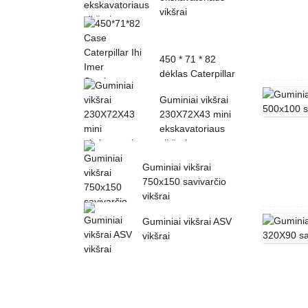
vikšrai
450 * 71 * 82
dėklas Caterpillar
Ihi Imer Sumitomo
Guminiai vikšrai
guminis...
230X72X43 mini
ekskavatoriaus
vikšrai
Guminiai vikšrai
750x150 savivarčio
vikšrai
Guminiai vikšrai ASV
vikšrai