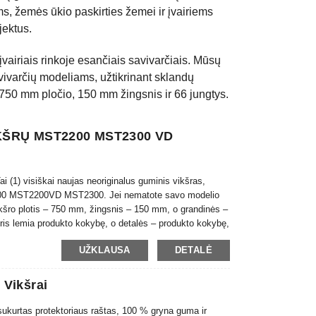
s, žemės ūkio paskirties žemei ir įvairiems
jektus.
 įvairiais rinkoje esančiais savivarčiais. Mūsų
 savivarčių modeliams, užtikrinant sklandų
 750 mm pločio, 150 mm žingsnis ir 66 jungtys.
KŠRŲ MST2200 MST2300 VD
visiškai naujas neoriginalus guminis vikšras,
MST2200VD MST2300. Jei nematote savo modelio
kšro plotis – 750 mm, žingsnis – 150 mm, o grandinės –
is lemia produkto kokybę, o detalės – produkto kokybę,
A...
UŽKLAUSA
DETALĖ
 Vikšrai
 sukurtas protektoriaus raštas, 100 % gryna guma ir