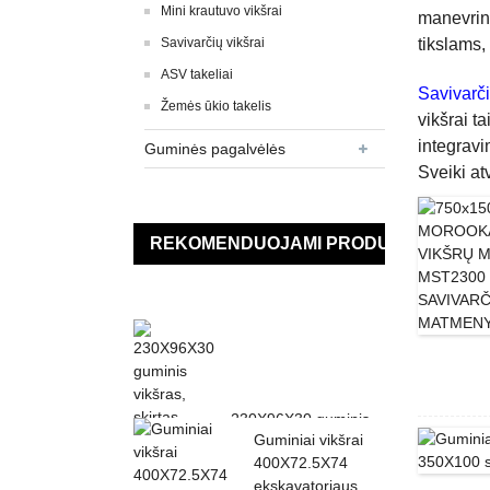
Mini krautuvo vikšrai
manevring
Savivarčių vikšrai
tikslams,
ASV takeliai
Savivarči
Žemės ūkio takelis
vikšrai t
integravi
Guminės pagalvėlės
Sveiki atv
REKOMENDUOJAMI PRODUKTAI
230X96X30 guminis
Guminiai vikšrai
vikšras KUBOTA K013
400X72.5X74
K015 KN36 KH0...
ekskavatoriaus