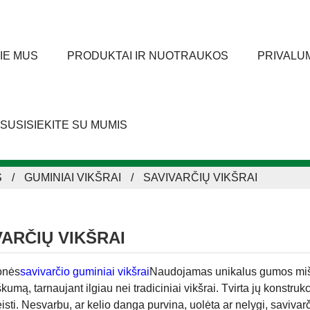
IE MUS
PRODUKTAI IR NUOTRAUKOS
PRIVALU
SUSISIEKITE SU MUMIS
S
GUMINIAI VIKŠRAI
SAVIVARČIŲ VIKŠRAI
VARČIŲ VIKŠRAI
onės
savivarčio guminiai vikšrai
Naudojamas unikalus gumos miši
kumą, tarnaujant ilgiau nei tradiciniai vikšrai. Tvirta jų konstrukc
isti. Nesvarbu, ar kelio danga purvina, uolėta ar nelygi, savivar