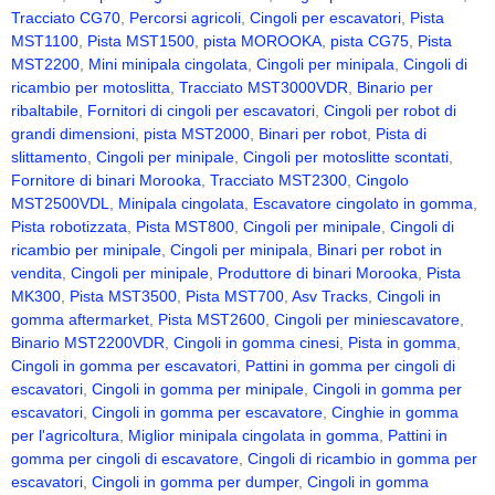
Tracciato CG70
,
Percorsi agricoli
,
Cingoli per escavatori
,
Pista
MST1100
,
Pista MST1500
,
pista MOROOKA
,
pista CG75
,
Pista
MST2200
,
Mini minipala cingolata
,
Cingoli per minipala
,
Cingoli di
ricambio per motoslitta
,
Tracciato MST3000VDR
,
Binario per
ribaltabile
,
Fornitori di cingoli per escavatori
,
Cingoli per robot di
grandi dimensioni
,
pista MST2000
,
Binari per robot
,
Pista di
slittamento
,
Cingoli per minipale
,
Cingoli per motoslitte scontati
,
Fornitore di binari Morooka
,
Tracciato MST2300
,
Cingolo
MST2500VDL
,
Minipala cingolata
,
Escavatore cingolato in gomma
,
Pista robotizzata
,
Pista MST800
,
Cingoli per minipale
,
Cingoli di
ricambio per minipale
,
Cingoli per minipala
,
Binari per robot in
vendita
,
Cingoli per minipale
,
Produttore di binari Morooka
,
Pista
MK300
,
Pista MST3500
,
Pista MST700
,
Asv Tracks
,
Cingoli in
gomma aftermarket
,
Pista MST2600
,
Cingoli per miniescavatore
,
Binario MST2200VDR
,
Cingoli in gomma cinesi
,
Pista in gomma
,
Cingoli in gomma per escavatori
,
Pattini in gomma per cingoli di
escavatori
,
Cingoli in gomma per minipale
,
Cingoli in gomma per
escavatori
,
Cingoli in gomma per escavatore
,
Cinghie in gomma
per l'agricoltura
,
Miglior minipala cingolata in gomma
,
Pattini in
gomma per cingoli di escavatore
,
Cingoli di ricambio in gomma per
escavatori
,
Cingoli in gomma per dumper
,
Cingoli in gomma