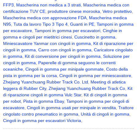
FFP3
,
Mascherina non medica a 3 strati
,
Mascherina medica con
certificazione TUV CE
,
produttore cinese morooka
,
Vetro protettivo
,
Mascherina medica con approvazione FDA
,
Mascherina medica
N95
,
Tuta da lavoro Tipo 3 Tipo 4
,
Guanti in PE
,
Tamponi in gomma
per escavatore
,
Tamponi in gomma per escavatori
,
Cinghie in
gomma e cingoli per mietitrici cinesi
,
Cuscinetto in gomma
,
Miniescavatore Yanmar con cingoli in gomma
,
Kit di riparazione per
cingoli in gomma
,
Carro con cingoli in gomma
,
Caricatore cingolato
in gomma
,
Kit di conversione per cingoli in gomma
,
Soluzione per
cingoli in gomma
,
Paperelle di gomma seguono le correnti
oceaniche
,
Cingoli in gomma per minipale gommate
,
Costo della
pista in gomma per la corsa
,
Cingoli in gomma per miniescavatore
,
Zhejiang Yuanchuang Rubber Track Co. Ltd
,
Meeting di atletica
leggera di Rubber City
,
Zhejiang Yuanchuang Rubber Track Co
,
Kit
di riparazione cingoli in gomma Vulc Star
,
Kit di cingoli in gomma
per robot
,
Pista in gomma Ebay
,
Tamponi in gomma per cingoli di
escavatore
,
Cingoli in gomma usati per minipale in vendita
,
Trattore
cingolato contro pneumatico in gomma
,
Unità di cingoli in gomma
,
Cingoli in gomma per escavatori Victoria
,