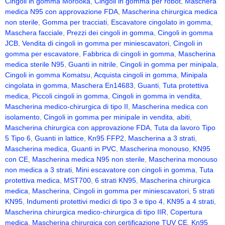
Cingoli in gomma Morooka
,
Cingoli in gomma per robot
,
Maschera
medica N95 con approvazione FDA
,
Mascherina chirurgica medica
non sterile
,
Gomma per tracciati
,
Escavatore cingolato in gomma
,
Maschera facciale
,
Prezzi dei cingoli in gomma
,
Cingoli in gomma
JCB
,
Vendita di cingoli in gomma per miniescavatori
,
Cingoli in
gomma per escavatore
,
Fabbrica di cingoli in gomma
,
Mascherina
medica sterile N95
,
Guanti in nitrile
,
Cingoli in gomma per minipala
,
Cingoli in gomma Komatsu
,
Acquista cingoli in gomma
,
Minipala
cingolata in gomma
,
Maschera En14683
,
Guanti
,
Tuta protettiva
medica
,
Piccoli cingoli in gomma
,
Cingoli in gomma in vendita
,
Mascherina medico-chirurgica di tipo II
,
Mascherina medica con
isolamento
,
Cingoli in gomma per minipale in vendita
,
abiti
,
Mascherina chirurgica con approvazione FDA
,
Tuta da lavoro Tipo
5 Tipo 6
,
Guanti in lattice
,
Kn95 FFP2
,
Mascherina a 3 strati
,
Mascherina medica
,
Guanti in PVC
,
Mascherina monouso
,
KN95
con CE
,
Mascherina medica N95 non sterile
,
Mascherina monouso
non medica a 3 strati
,
Mini escavatore con cingoli in gomma
,
Tuta
protettiva medica
,
MST700
,
6 strati KN95
,
Mascherina chirurgica
medica
,
Mascherina
,
Cingoli in gomma per miniescavatori
,
5 strati
KN95
,
Indumenti protettivi medici di tipo 3 e tipo 4
,
KN95 a 4 strati
,
Mascherina chirurgica medico-chirurgica di tipo IIR
,
Copertura
medica
,
Mascherina chirurgica con certificazione TUV CE
,
Kn95