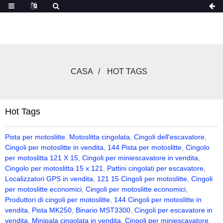
CASA
HOT TAGS
Hot Tags
Pista per motoslitte
,
Motoslitta cingolata
,
Cingoli dell'escavatore
,
Cingoli per motoslitte in vendita
,
144 Pista per motoslitte
,
Cingolo
per motoslitta 121 X 15
,
Cingoli per miniescavatore in vendita
,
Cingolo per motoslitta 15 x 121
,
Pattini cingolati per escavatore
,
Localizzatori GPS in vendita
,
121 15 Cingoli per motoslitte
,
Cingoli
per motoslitte economici
,
Cingoli per motoslitte economici
,
Produttori di cingoli per motoslitte
,
144 Cingoli per motoslitte in
vendita
,
Pista MK250
,
Binario MST3300
,
Cingoli per escavatore in
vendita
,
Minipala cingolata in vendita
,
Cingoli per miniescavatore
,