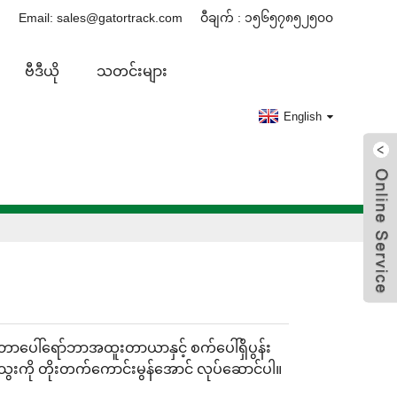
Email: sales@gatortrack.com
ဝီချက် : ၁၅၆၅၇၈၅၂၅၀၀
ဗီဒီယို
သတင်းများ
English
ဘာပေါ်ရော်ဘာအထူးတာယာနှင့် စက်ပေါ်ရှိပွန်း
ွေးကို တိုးတက်ကောင်းမွန်အောင် လုပ်ဆောင်ပါ။