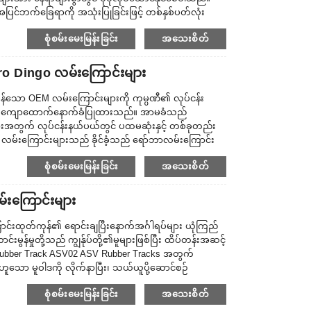
ပြင်ဘက်ခြေရာကို အသုံးပြုခြင်းဖြင့် တစ်နှစ်ပတ်လုံး
တွင် လမ်းကြောင်းသည် ဆွဲအားနှင့် မြေပြင်ပေါ်ရှိ
စုံစမ်းမေးမြန်းခြင်း
အသေးစိတ်
ောပမာဏ...
 Dingo လမ်းကြောင်းများ
်သော OEM လမ်းကြောင်းများကို ကုမ္ပဏီ၏ လုပ်ငန်း
င့် ကျောထောက်နောက်ခံပြုထားသည်။ အာမခံသည်
းအတွက် လုပ်ငန်းနယ်ပယ်တွင် ပထမဆုံးနှင့် တစ်ခုတည်း
လမ်းကြောင်းများသည် ခိုင်ခံ့သည် ရော်ဘာလမ်းကြောင်း
းနှင့် ချေးခြင်းကို ဖယ်ရှားပေးသည်။ တာရှည်ခံမှုကို
စုံစမ်းမေးမြန်းခြင်း
အသေးစိတ်
ောက်ခြင်းနှင့် ဆန့်ခြင်းတို့ကို ခံနိုင်ရည်ရှိသော ပစ္စည်း
းကြောင်းများ
ုတ်ကုန်၏ ရောင်းချပြီးနောက်အင်္ဂါရပ်များ ယုံကြည်
မွန်မှုတို့သည် ကျွန်ုပ်တို့၏မူများဖြစ်ပြီး ထိပ်တန်းအဆင့်
ate Rubber Track ASV02 ASV Rubber Tracks အတွက်
ာ မူဝါဒကို လိုက်နာပြီး၊ သယ်ယူပို့ဆောင်စဉ်
ိုးမှုကို အထူးအလေးထားပါသည်။ ကျွန်ုပ်တို့၏ လေးစားအပ်ပါ
စုံစမ်းမေးမြန်းခြင်း
အသေးစိတ်
ားကို အသေးစိတ် စိတ်ဝင်စားပါသည်။