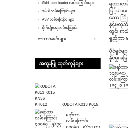
Skid steer loader လမ်းကြောင်းများ
ရထားလမ်းဆ
မြင့်မားသ
ဒမ်ပါ လမ်းကြောင်းများ
သော ကြိုး
ASV လမ်းကြောင်းများ
နှင့်မတူ
စိုက်ပျိုးရေးလမ်းကြောင်း
တွင်၊ ရာ
ရှည်ကာ 
ရာဘာအခင်းများ
ပိုင်ရှင
နိုင်မှု၊ 
အထူးပြု ထုတ်ကုန်များ
KUBOTA K013 K015
KN36 KH0 အတွက်
ရော်ဘာ
230X96X30 ရော်ဘာ
လမ်းကြောင်း
လမ်းကြောင်း...
၄၀၀X၇၂.၅X၇၄ တူး