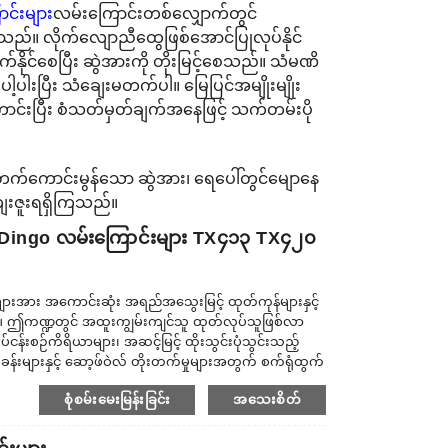
င်းများ
လမ်းကြောင်းတစ်လျှောက်တွင်
ရှိသည်။ လိုက်လျောညီထွေဖြစ်အောင်ပြုလုပ်နိုင်
်နိုင်စေပြီး ဆွဲအားကို တိုးမြင့်စေသည်။ သံမဏိ
့ပါးပြီး သံချေးမတက်ပါ။ မြေပြင်အမျိုးမျိုး
ကောင်းပြီး စံသတ်မှတ်ချက်အနေဖြင့် သက်တမ်းပို
းတက်ကောင်းမွန်သော ဆွဲအား၊ ရေပေါ်တွင်မျောနေ
းကျေးဇူးရရှိကြသည်။
Dingo လမ်းကြောင်းများ TX၄၁၃ TX၄၂၀
ူသူများအား အကောင်းဆုံး အရည်အသွေးမြင့် ထုတ်ကုန်များနှင့်
သည်။ ဤကဏ္ဍတွင် အထူးကျွမ်းကျင်သူ ထုတ်လုပ်သူဖြစ်လာ
်ငန်းစဉ်ကိရိယာများ၊ အဆင့်မြင့် ထိုးသွင်းပုံသွင်းသည့်
ဲခန်းများနှင့် ဆော့ဖ်ဝဲလ် တိုးတက်မှုများအတွက် စက်ရုံထွက်
ဝသော လက်တွေ့လုပ်ငန်းခွင် အတွေ့အကြုံများကို ရရှိခဲ့ပါသည်။
စုံစမ်းမေးမြန်းခြင်း
အသေးစိတ်
း အရည်အသွေးမြင့် ထုတ်ကုန်များနှင့် ...