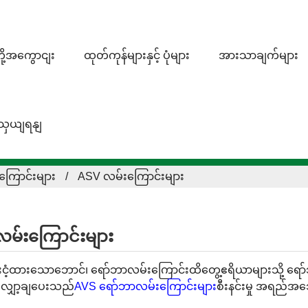
တို့အကွောငျး
ထုတ်ကုန်များနှင့် ပုံများ
အားသာချက်များ
ျသှယျရနျ
ြောင်းများ
ASV လမ်းကြောင်းများ
မ်းကြောင်းများ
င်းငံ့ထားသောဘောင်၊ ရော်ဘာလမ်းကြောင်းထိတွေ့ဧရိယာများသို့ ရော်
 လျှော့ချပေးသည်
AVS ရော်ဘာလမ်းကြောင်းများ
စီးနင်းမှု အရည်အသ