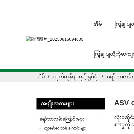
အိမ်
ကြှနျုပျ
ကြှနျုပျတို့ကိုဆက
အိမ်
ထုတ်ကုန်များနှင့် ရုပ်ပုံ
ရော်ဘာလမ်းက
ASV လ
အမျိုးအစားများ
လုံးဝဆို
ရော်ဘာလမ်းကြောင်းများ
စားမှုကို
တူးဖော်ရေးလမ်းကြောင်းများ