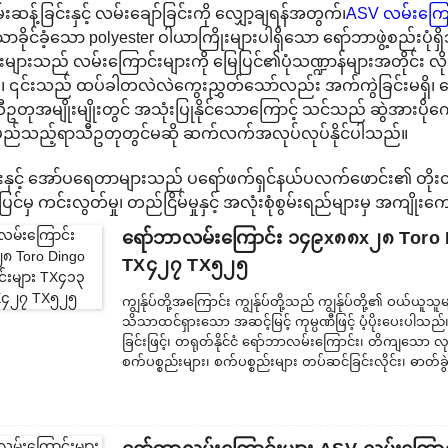
န့်ခြင်းနှင့် လမ်းချော်ခြင်းကို လျှော့ချရန်အတွက်၊
ASV လမ်းကြော
ောခိုင်ခံ့သော polyester ဝါယာကြိုးများပါရှိသော ရော်ဘာဖွဲ့စည်းပုံ
များသည် လမ်းကြောင်းများကို မြေပြင်၏ပုံသဏ္ဍာန်များအတိုင်း လိုက
ဘဲ၊ ၎င်းသည် ထပ်ခါတလဲလဲကွေးညွှတ်သော်လည်း အက်ကွဲခြင်းမရှိ၊ ပေါ
သီဥတုအမျိုးမျိုးတွင် အသုံးပြုနိုင်သောကြောင့် သင်သည် ဆွဲအားပို
မည်သည့်ရာသီဥတုတွင်မဆို ဆက်လက်အလုပ်လုပ်နိုင်ပါသည်။
်များနှင့် အော်ပရေတာများသည် ပရော်ဖက်ရှင်နယ်ပလက်ဖောင်း၏ တို
မြေပြင်မှ ကင်းလွတ်မှု၊ တည်ငြိမ်မှုနှင့် အလုံးစုံစွမ်းရည်များမှ အကျို
ရော်ဘာလမ်းကြောင်း ၁၄၉x၈၈x၂၈ Toro 
TX၄၂၇ TX၅၂၅
ကျွန်ုပ်တို့အကြောင်း ကျွန်ုပ်တို့သည် ကျွန်ုပ်တို့၏ ဝယ်ယ
သိသာထင်ရှားသော အဆင့်မြင့် ကုမ္ပဏီဖြင့် ပံ့ပိုးပေးပါ
ခြင်းဖြင့်၊ တရုတ်နိုင်ငံ ရော်ဘာလမ်းကြောင်း၊ တိကျသော လုပ
စက်ပစ္စည်းများ၊ စက်ပစ္စည်းများ တပ်ဆင်ခြင်းလိုင်း၊ ဓာတ်ခွ
ပစ္စည်းများ ထုတ်လုပ်ခြင်းနှင့် စီမံခန့်ခွဲခြင်းတွင် ကြွယ်
ကျွန်ုပ်တို့သည် ကျွန်ုပ်တို့၏ ဝယ်ယူသူများအား အကောင်းဆုံ