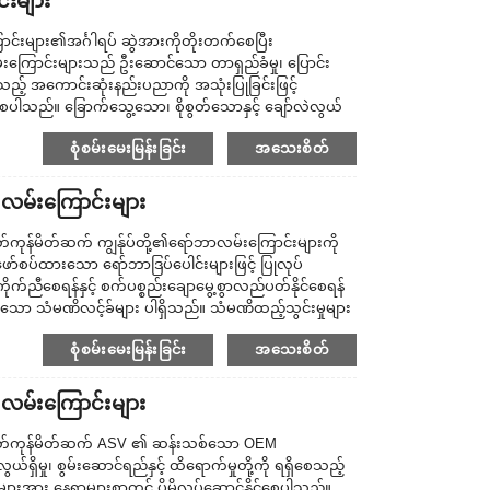
်းများ
းများ၏အင်္ဂါရပ် ဆွဲအားကိုတိုးတက်စေပြီး
ြောင်းများသည် ဦးဆောင်သော တာရှည်ခံမှု၊ ပြောင်း
စေသည့် အကောင်းဆုံးနည်းပညာကို အသုံးပြုခြင်းဖြင့်
စေပါသည်။ ခြောက်သွေ့သော၊ စိုစွတ်သောနှင့် ချော်လဲလွယ်
တ်လုံး ಒತ್ತಡಿಸ ...
စုံစမ်းမေးမြန်းခြင်း
အသေးစိတ်
လမ်းကြောင်းများ
ုန်မိတ်ဆက် ကျွန်ုပ်တို့၏ရော်ဘာလမ်းကြောင်းများကို
းဖော်စပ်ထားသော ရော်ဘာဒြပ်ပေါင်းများဖြင့် ပြုလုပ်
ိုက်ညီစေရန်နှင့် စက်ပစ္စည်းချောမွေ့စွာလည်ပတ်နိုင်စေရန်
းသော သံမဏိလင့်ခ်များ ပါရှိသည်။ သံမဏိထည့်သွင်းမှုများ
သံမဏိထည့်သွင်းမှုများကို ကော်ဖြင့်ပွတ်တိုက်မည့်အစား
စုံစမ်းမေးမြန်းခြင်း
အသေးစိတ်
လမ်းကြောင်းများ
ထုတ်ကုန်မိတ်ဆက် ASV ၏ ဆန်းသစ်သော OEM
ယ်ရှိမှု၊ စွမ်းဆောင်ရည်နှင့် ထိရောက်မှုတို့ကို ရရှိစေသည့်
ားအား နေရာများစွာတွင် ပိုမိုလုပ်ဆောင်နိုင်စေပါသည်။