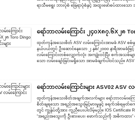
ရာသီမရွေး ဘားပုံစံ ခြေရာပုံစံနှင့် အထူးဖော်စပ်ထားသော အ
ခြောက်သွေ့သော၊ စိုစွတ်သောနှင့် ချော်လဲသော အခြေအနေများ
လမ်းကြောင်းပမာဏကို အမြင့်ဆုံးဖြစ်စေသည်။ မြင့်မားသ
ရော်ဘာလမ်းကြောင်း ၂၄၀X၈၇.၆X၂၈ Toro
ထုတ်ကုန်အသေးစိတ် ASV လမ်းကြောင်းအာမခံ ASV စစ်မှန
နယ်ပယ်တွင် ဦးဆောင်နေသော ၂ နှစ်/၂၀၀၀ နာရီအာမခံဖြ
လမ်းကြောင်းတစ်လျှောက်လုံး အကျုံးဝင်ပြီး စက်အသစ်မျာ
သော လမ်းချော်ခြင်းမရှိသော အာမခံချက်ပါဝင်သည်။ ASV 
များသည် သံမဏိကြိုးများ မပါဝင်သောကြောင့် သံချေးတက်ခြင်
အလွှာခုနစ်လွှာဖြင့် ထည့်သွင်းထားသော ထိုးဖောက်ခြင်း၊ ဖြတ်တ
ဖြင့် အမြင့်ဆုံးဖြစ်အောင် ပြုလုပ်ထားသည်။ ထို့အပြင်...
ရော်ဘာလမ်းကြောင်းများ ASV02 ASV လမ်
ထုတ်ကုန်အသေးစိတ်အချက်အလက်များ ရော်ဘာလမ်းကြောင်းထ
စိတ်ချရသော အရည်အသွေးမြင့်မားမှုနှင့် ခရက်ဒစ်ရမှတ်ကောင်း
တွင် ကျွန်ုပ်တို့အား ကူညီပေးပါလိမ့်မည်။ IOS Certific
“အရည်အသွေးကို ဦးစားပေး၊ ဖောက်သည်ကို အဓိကထား” ဟူသေ
ပျက်စီးဆုံးရှုံးမှုများကို ရှောင်ရှားရန် ကုန်ပစ္စည်းထုပ်ပ
သော sh ၏ အသုံးဝင်သော တုံ့ပြန်ချက်များနှင့် ဗျူဟာမျ