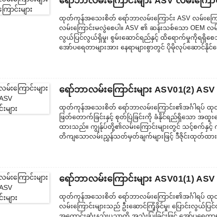
ရော်ဘာလမ်းကြောင်းများ ASV လမ်းကြောင
ထုတ်ကုန်အသေးစိတ် ရော်ဘာလမ်းကြောင်း ASV လမ်းကြောင်
လမ်းကြောင်းမလွဲစေပါ။ ASV ၏ ဆန်းသစ်သော OEM လမ်းက
လွယ်ပြင်လွယ်ရှိမှု၊ စွမ်းဆောင်ရည်နှင့် ထိရောက်မှုကိုရရှိ
အော်ပရေတာများအား နေရာများစွာတွင် ပိုမိုလုပ်ဆောင်နိုင်
သော အခြေအနေများတွင် လမ်းကြောင်းများသည် တစ်နှစ်ပ
ရော်ဘာလမ်းကြောင်းများ ASV01(2) ASV 
ထုတ်ကုန်အသေးစိတ် ရော်ဘာလမ်းကြောင်း၏အင်္ဂါရပ် ထုတ်က
ဖြတ်တောက်ခြင်းနှင့် စုတ်ပြဲခြင်းကို ခံနိုင်ရည်ရှိသော အထူ
ထားသည်။ ကျွန်ုပ်တို့၏လမ်းကြောင်းများတွင် သင့်စက်နှင့် က
တိကျသောလမ်းညွှန်သတ်မှတ်ချက်များဖြင့် ဒီဇိုင်းထုတ်ထာ
ကို drop-forged လုပ်ထားပြီး အထူးကော်တွင် နှစ်ထားသည်။ 
နှစ်ခြင်းဖြင့် ပိုမိုခိုင်မာပြီး...
ရော်ဘာလမ်းကြောင်းများ ASV01(1) ASV 
ထုတ်ကုန်အသေးစိတ် ရော်ဘာလမ်းကြောင်း၏အင်္ဂါရပ် 
လမ်းကြောင်းများသည် ဦးဆောင်ကြံ့ခိုင်မှု၊ ပြောင်းလွယ်ပြင်လွ
အကောင်းဆုံးနည်းပညာကို အသုံးပြုခြင်းဖြင့် အော်ပရေတာမျ