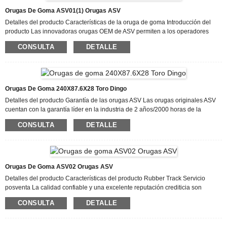
lugar de aplicarles adhesivo con brocha, se obtiene una unión mucho más
Orugas De Goma ASV01(1) Orugas ASV
resistente y...
Detalles del producto Características de la oruga de goma Introducción del
producto Las innovadoras orugas OEM de ASV permiten a los operadores
hacer más en más lugares gracias al uso de la mejor tecnología de su clase,
CONSULTA
DETALLE
que logra una durabilidad, flexibilidad, rendimiento y eficiencia líderes en el
mercado. Las orugas maximizan la tracción y la superficie de contacto con el
suelo en condiciones secas, húmedas y resbaladizas durante todo el año
gracias al uso de un patrón de banda de rodadura de barras para todas las
estaciones y una banda de rodadura exterior especialmente formulada. La alta
Orugas De Goma 240X87.6X28 Toro Dingo
cantidad...
Detalles del producto Garantía de las orugas ASV Las orugas originales ASV
cuentan con la garantía líder en la industria de 2 años/2000 horas de la
compañía. La garantía cubre las orugas durante todo el período e incluye la
CONSULTA
DETALLE
primera y única garantía de no descarrilamiento en máquinas nuevas. Las
orugas ASV son duraderas Las orugas de goma eliminan la oxidación y la
corrosión porque no contienen cables de acero. La durabilidad se maximiza
gracias a siete capas de material resistente a perforaciones, cortes y
estiramientos. Además,...
Orugas De Goma ASV02 Orugas ASV
Detalles del producto Características del producto Rubber Track Servicio
posventa La calidad confiable y una excelente reputación crediticia son
nuestros principios, lo que nos ayudará a mantenernos en una posición de
CONSULTA
DETALLE
liderazgo. Nos adherimos al principio de "calidad primero, cliente supremo"
para Rubber Track ASV02 ASV Rubber Tracks con certificado IOS. Hacemos
especial hincapié en el embalaje de la mercancía para evitar cualquier daño