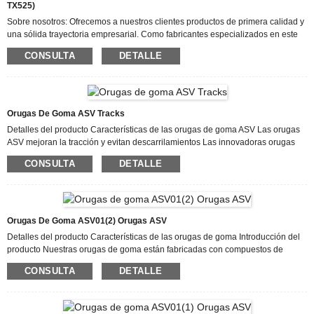
TX525)
Sobre nosotros: Ofrecemos a nuestros clientes productos de primera calidad y
una sólida trayectoria empresarial. Como fabricantes especializados en este
sector, contamos con una amplia experiencia práctica en la producción y
CONSULTA
DETALLE
gestión de puntos de venta para China Rubber Track. Nuestros dispositivos de
procesamiento precisos, equipos avanzados de moldeo por inyección, líneas
de montaje de equipos, laboratorios y desarrollo de software son nuestra
característica distintiva. Ofrecemos a nuestros clientes productos de primera
calidad y...
Orugas De Goma ASV Tracks
Detalles del producto Características de las orugas de goma ASV Las orugas
ASV mejoran la tracción y evitan descarrilamientos Las innovadoras orugas
OEM de ASV permiten a los operadores hacer más en más lugares gracias al
CONSULTA
DETALLE
uso de la mejor tecnología de su clase, que logra una durabilidad, flexibilidad,
rendimiento y eficiencia líderes en el mercado. Las orugas maximizan la
tracción y la superficie de contacto con el suelo en condiciones secas,
húmedas y resbaladizas durante todo el año gracias al uso de un patrón de
banda de rodadura de barras para todas las estaciones y un exterior
Orugas De Goma ASV01(2) Orugas ASV
especialmente formulado...
Detalles del producto Características de las orugas de goma Introducción del
producto Nuestras orugas de goma están fabricadas con compuestos de
caucho especialmente formulados que resisten cortes y desgarros. Nuestras
CONSULTA
DETALLE
orugas cuentan con eslabones totalmente de acero diseñados con
especificaciones de guía precisas para adaptarse a su máquina y garantizar
un funcionamiento suave del equipo. Los insertos de acero son forjados y
sumergidos en un adhesivo especial. Al sumergir los insertos de acero en