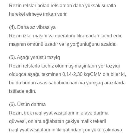
Rezin relslər polad relslərdən daha yüksək sürətlə
hərəkət etməyə imkan verir.
(4). Daha az vibrasiya
Rezin izlər maşını və operatoru titrəmədən təcrid edir,
maşının ömrünü uzadır və iş yorğunluğunu azaldır.
(5). Aşağı yerüstü təzyiq
Rezin relslərlə təchiz olunmuş maşınların yer təzyiqi
olduqca aşağı, təxminən 0,14-2,30 kq/CMM ola bilər ki,
bu da bunun əsas səbəbidir.
nəm və yumşaq ərazilərdə
istifadə edin.
(6). Üstün dartma
Rezin, trek nəqliyyat vasitələrinin əlavə dartma
qüvvəsi, onlara ağlabatan çəkiyə malik təkərli
nəqliyyat vasitələrinin iki qatından çox yükü çəkməyə