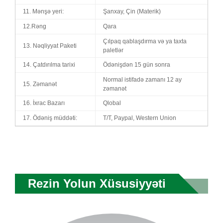
11. Mənşə yeri:
Şanxay, Çin (Materik)
12.Rəng
Qara
Çılpaq qablaşdırma və ya taxta
13. Nəqliyyat Paketi
paletlər
14. Çatdırılma tarixi
Ödənişdən 15 gün sonra
Normal istifadə zamanı 12 ay
15. Zəmanət
zəmanət
16. İxrac Bazarı
Qlobal
17. Ödəniş müddəti:
T/T, Paypal, Western Union
Rezin Yolun Xüsusiyyəti