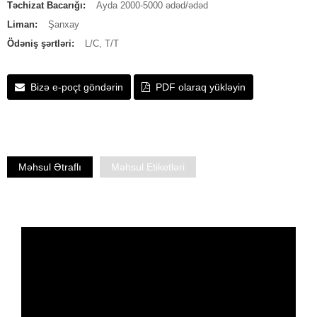
Təchizat Bacarığı:
Ayda 2000-5000 ədəd/ədəd
Liman:
Şanxay
Ödəniş şərtləri:
L/C, T/T
Bizə e-poçt göndərin
PDF olaraq yükləyin
Məhsul Ətraflı
Məhsul Etiketləri