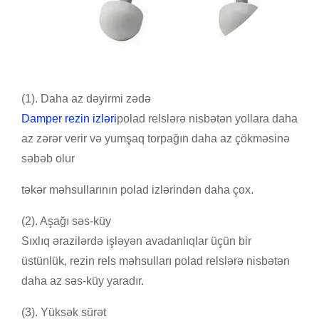
(1). Daha az dəyirmi zədə
Damper rezin izləri
polad relslərə nisbətən yollara daha
az zərər verir və yumşaq torpağın daha az çökməsinə
səbəb olur
təkər məhsullarının polad izlərindən daha çox.
(2). Aşağı səs-küy
Sıxlıq ərazilərdə işləyən avadanlıqlar üçün bir
üstünlük, rezin rels məhsulları polad relslərə nisbətən
daha az səs-küy yaradır.
(3). Yüksək sürət