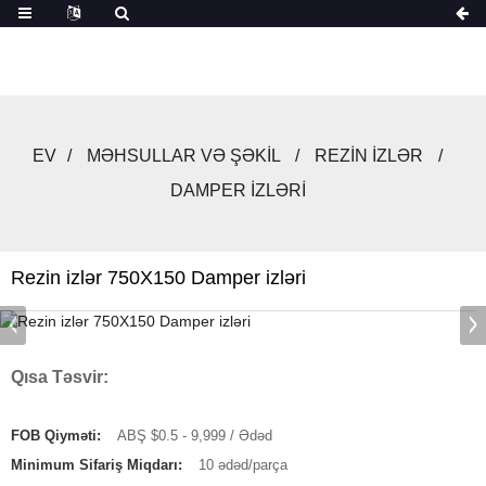
EV
MƏHSULLAR VƏ ŞƏKIL
REZIN IZLƏR
DAMPER IZLƏRI
Rezin izlər 750X150 Damper izləri
Qısa Təsvir:
FOB Qiyməti:
ABŞ $0.5 - 9,999 / Ədəd
Minimum Sifariş Miqdarı:
10 ədəd/parça