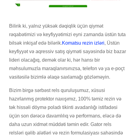
Bilirik ki, yalnız yüksək dəqiqlik üçün qiymət
rəqabətimizi və keyfiyyətimizi eyni zamanda üstün tuta
bilsək inkişaf edə bilərik.
Komatsu rezin izləri
, Üstün
keyfiyyət və aqressiv satış qiyməti sayəsində biz bazar
lideri olacağıq, demək olar ki, hər hansı bir
məhsulumuzla maraqlanırsınızsa, telefon və ya e-poçt
vasitəsilə bizimlə əlaqə saxlamağı gözləməyin.
Bizim birgə sərbəst rels quruluşumuz, xüsusi
hazırlanmış protektor naxışımız, 100% təmiz rezin və
tək hissəli döymə poladı tikinti avadanlığı istifadəsi
üçün son dərəcə davamlılıq və performans, eləcə də
daha uzun xidmət müddəti təmin edir. Gator rels
relsləri qəlib alətləri və rezin formulasiyası sahəsində