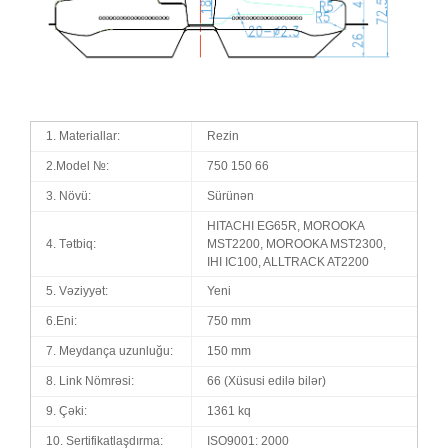
1. Materiallar:
Rezin
2.Model №:
750 150 66
3. Növü:
Sürünən
HITACHI EG65R, MOROOKA
4. Tətbiq:
MST2200, MOROOKA MST2300,
IHI IC100, ALLTRACK AT2200
5. Vəziyyət:
Yeni
6.Eni:
750 mm
7. Meydança uzunluğu:
150 mm
8. Link Nömrəsi:
66 (Xüsusi edilə bilər)
9. Çəki:
1361 kq
10. Sertifikatlaşdırma:
ISO9001: 2000