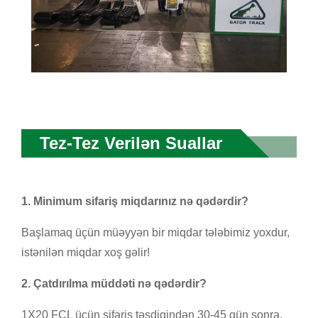
Tez-Tez Verilən Suallar
1. Minimum sifariş miqdarınız nə qədərdir?
Başlamaq üçün müəyyən bir miqdar tələbimiz yoxdur,
istənilən miqdar xoş gəlir!
2. Çatdırılma müddəti nə qədərdir?
1X20 FCL üçün sifariş təsdiqindən 30-45 gün sonra.