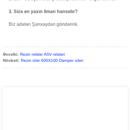
3. Sizə ən yaxın liman hansıdır?
Biz adətən Şanxaydan göndəririk.
Əvvəlki:
Rezin relslər ASV relsləri
Növbəti:
Rezin izlər 600X100 Damper izləri