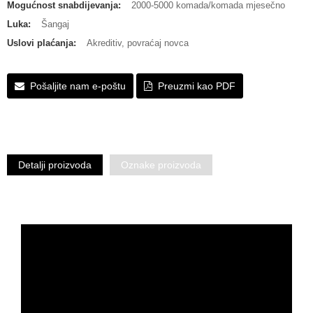
Mogućnost snabdijevanja:
2000-5000 komada/komada mjesečno
Luka:
Šangaj
Uslovi plaćanja:
Akreditiv, povraćaj novca
Pošaljite nam e-poštu
Preuzmi kao PDF
Detalji proizvoda
Oznake proizvoda