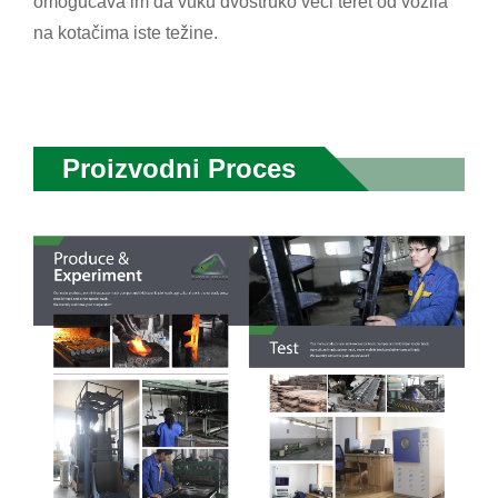
omogućava im da vuku dvostruko veći teret od vozila
na kotačima iste težine.
Proizvodni Proces