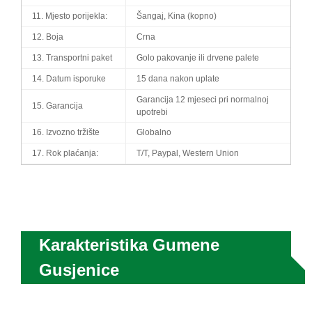
11. Mjesto porijekla:
Šangaj, Kina (kopno)
12. Boja
Crna
13. Transportni paket
Golo pakovanje ili drvene palete
14. Datum isporuke
15 dana nakon uplate
Garancija 12 mjeseci pri normalnoj
15. Garancija
upotrebi
16. Izvozno tržište
Globalno
17. Rok plaćanja:
T/T, Paypal, Western Union
Karakteristika Gumene
Gusjenice