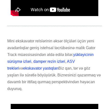
Mini ekskavator relslərinin əksər ölçüləri üçün yeni
avadanlıqlar geniş istehsal təcrübəsinə malik Gator
Track müəssisəsindən əldə edilə bilər.
yükləyicinin
sürüşmə izləri
,
damper rezin izləri
,
ASV
trekləri
və
ekskavator yastıqları
Biz qan, tər və göz
yaşları ilə sürətlə böyüyürük. Biznesinizi qazanmaq və
davamlı bir ittifaq qurmaq perspektivindən həyəcan
duyuruq.