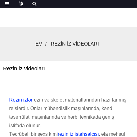
EV
REZIN IZ VIDEOLARI
Rezin iz videoları
Rezin izlər
rezin və skelet materiallarından hazırlanmış
relslərdir. Onlar mühəndislik maşınlarında, kənd
təsərrüfatı maşınlarında və hərbi texnikada geniş
istifadə olunur.
Təcrübəli bir şəxs kimi
rezin iz istehsalçısı
, əla məhsul