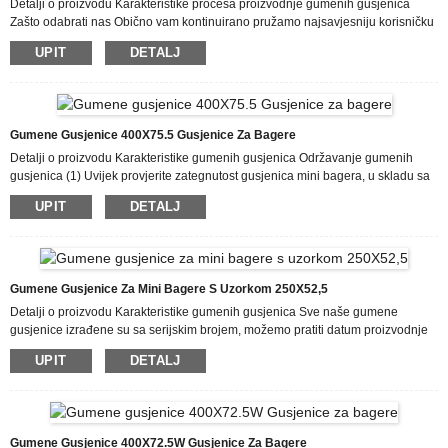
Detalji o proizvodu Karakteristike procesa proizvodnje gumenih gusjenica
Zašto odabrati nas Obično vam kontinuirano pružamo najsavjesniju korisničku
podršku, zajedno s najširim izborom dizajna i stilova s ​​najfinijim materijalima.
UPIT
DETALJ
Ovi napori uključuju dostupnost prilagođenih dizajna s brzinom i isporukom za
2019. Najnoviji dizajn Kina PC30 PC45 PC60 PC100 PC120 PC200 PC300
PC400 Ploča gusjenice Palica gusjenice, Naša kompanija radi sa...
Gumene Gusjenice 400X75.5 Gusjenice Za Bagere
Detalji o proizvodu Karakteristike gumenih gusjenica Održavanje gumenih
gusjenica (1) Uvijek provjerite zategnutost gusjenica mini bagera, u skladu sa
zahtjevima uputstva za upotrebu, ali zategnuto, ali labavo. (2) U bilo kojem
UPIT
DETALJ
trenutku očistite gusjenicu od blata, zamotane trave, kamenja i stranih
predmeta. (3) Ne dozvolite da ulje kontaminira gusjenicu, posebno prilikom
dolivanja goriva ili korištenja ulja za podmazivanje pogonskog lanca.
Poduzmite zaštitne mjere protiv gumenih gusjenica, kao što je...
Gumene Gusjenice Za Mini Bagere S Uzorkom 250X52,5
Detalji o proizvodu Karakteristike gumenih gusjenica Sve naše gumene
gusjenice izrađene su sa serijskim brojem, možemo pratiti datum proizvodnje
prema serijskom broju. Sirovina: Prirodna guma / SBR guma / Kevlar vlakna /
UPIT
DETALJ
Metal / Čelična sajla Korak: 1. Prirodna guma i SBR guma pomiješaju se u
posebnom omjeru, a zatim se formiraju kao gumeni blok 2. Čelična sajla
prekrivena kevlar vlaknima 4. Metalni dijelovi će biti ubrizgani posebnim
spojevima koji mogu poboljšati njihove performanse...
Gumene Gusjenice 400X72.5W Gusjenice Za Bagere