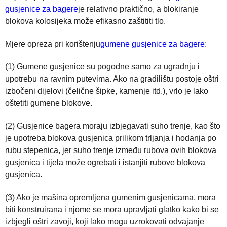
gusjenice za bagere
je relativno praktično, a blokiranje
blokova kolosijeka može efikasno zaštititi tlo.
Mjere opreza pri korištenju
gumene gusjenice za bagere
:
(1) Gumene gusjenice su pogodne samo za ugradnju i
upotrebu na ravnim putevima. Ako na gradilištu postoje oštri
izbočeni dijelovi (čelične šipke, kamenje itd.), vrlo je lako
oštetiti gumene blokove.
(2) Gusjenice bagera moraju izbjegavati suho trenje, kao što
je upotreba blokova gusjenica prilikom trljanja i hodanja po
rubu stepenica, jer suho trenje između rubova ovih blokova
gusjenica i tijela može ogrebati i istanjiti rubove blokova
gusjenica.
(3) Ako je mašina opremljena gumenim gusjenicama, mora
biti konstruirana i njome se mora upravljati glatko kako bi se
izbjegli oštri zavoji, koji lako mogu uzrokovati odvajanje