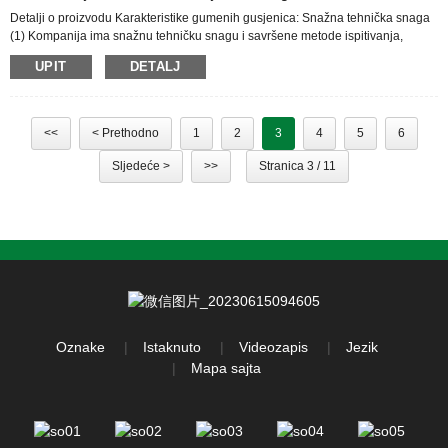
Detalji o proizvodu Karakteristike gumenih gusjenica: Snažna tehnička snaga
(1) Kompanija ima snažnu tehničku snagu i savršene metode ispitivanja,
počevši od sirovina, pa sve do isporuke gotovog proizvoda, prateći cijeli
UPIT
DETALJ
proces. (2) U ispitnoj opremi, dobar sistem osiguranja kvaliteta i naučne
metode upravljanja su garancija kvaliteta proizvoda naše kompanije. (3)
Kompanija je uspostavila sistem upravljanja kvalitetom u skladu sa
ISO9001:2015 int...
<<
< Prethodno
1
2
3
4
5
6
Sljedeće >
>>
Stranica 3 / 11
Oznake
Istaknuto
Videozapis
Jezik
Mapa sajta