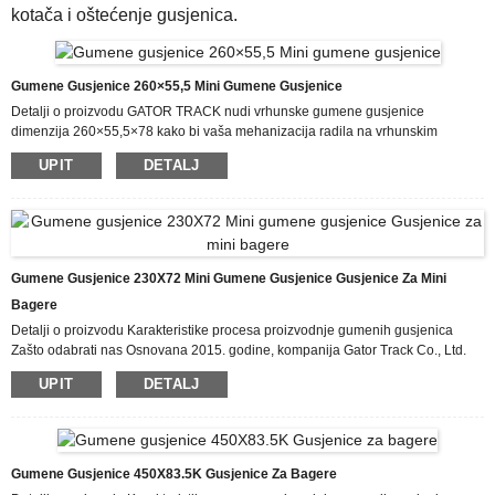
kotača i oštećenje gusjenica.
Gumene Gusjenice 260×55,5 Mini Gumene Gusjenice
Detalji o proizvodu GATOR TRACK nudi vrhunske gumene gusjenice
dimenzija 260×55,5×78 kako bi vaša mehanizacija radila na vrhunskim
performansama. Naša obaveza prema vama je da vam pojednostavimo
UPIT
DETALJ
naručivanje zamjenskih gumenih gusjenica i da vam isporučimo kvalitetan
proizvod direktno na vaša vrata. Što brže isporučimo vaše gusjenice, brže ćete
moći obaviti svoj posao! Naše konvencionalne gumene gusjenice dimenzija
260×55,5 namijenjene su za upotrebu sa podvozjima mašina posebno
dizajniranih za rad na gumenim gusjenicama...
Gumene Gusjenice 230X72 Mini Gumene Gusjenice Gusjenice Za Mini
Bagere
Detalji o proizvodu Karakteristike procesa proizvodnje gumenih gusjenica
Zašto odabrati nas Osnovana 2015. godine, kompanija Gator Track Co., Ltd.
specijalizirana je za proizvodnju gumenih gusjenica i gumenih pločica.
UPIT
DETALJ
Proizvodni pogon nalazi se na adresi Houhuang br. 119, okrug Wujin,
Changzhou, provincija Jiangsu. Drago nam je što upoznajemo kupce i
prijatelje iz svih dijelova svijeta, uvijek je radost sresti se lično! Ponosni smo na
značajno zadovoljstvo kupaca i široko prihvatanje zahvaljujući našoj
upornosti...
Gumene Gusjenice 450X83.5K Gusjenice Za Bagere