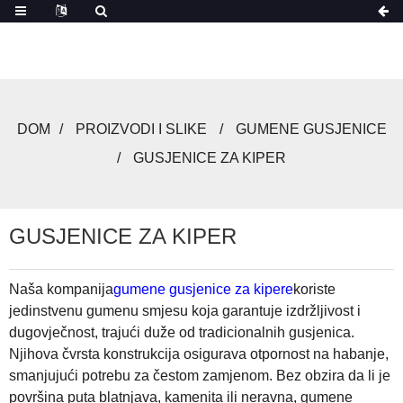
DOM
PROIZVODI I SLIKE
GUMENE GUSJENICE
GUSJENICE ZA KIPER
GUSJENICE ZA KIPER
Naša kompanija
gumene gusjenice za kipere
koriste
jedinstvenu gumenu smjesu koja garantuje izdržljivost i
dugovječnost, trajući duže od tradicionalnih gusjenica.
Njihova čvrsta konstrukcija osigurava otpornost na habanje,
smanjujući potrebu za čestom zamjenom. Bez obzira da li je
površina puta blatnjava, kamenita ili neravna, gumene