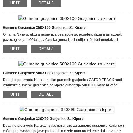
UPIT
DETALJ
vidite svoj model naveden iznad, kontaktirajte nas! Imamo stotine veličina!
Veličina gusjenice je širine 750 mm, razmaka 150 mm i 66 karika. O nama
Uvijek vjerujemo da nečiji karakter određuje kvalitet proizvoda, a detalji
određuju kvalitet proizvoda, s REALISTIČNIM, EFIKASNIM I INOVATIVNIM
timom ...
Gumene Gusjenice 350X100 Gusjenice Za Kipere
O nama Naša struktura gusjenica bez spojeva, posebno dizajniran uzorak
gazećeg sloja, 100% djevičanska guma i jednodijelni čelični umetak od
kovanog čelika rezultiraju ekstremnom izdržljivošću i performansama te dužim
UPIT
DETALJ
vijekom trajanja za upotrebu građevinske opreme. Gusjenice Gator Track
pružaju visok nivo pouzdanosti i kvalitete zahvaljujući našoj najnovijoj
tehnologiji u izradi kalupa i formulaciji gume. Znamo da uspijevamo samo ako
možemo garantirati konkurentnost naše cijene i istovremeno prednost kvalitete
za High...
Gumene Gusjenice 500X100 Gusjenice Za Kipere
Detalji o proizvodu Karakteristike gumenih gusjenica GATOR TRACK nudi
vrhunske gumene gusjenice za kipere dimenzija 500×100 kako bi vaša
mehanizacija radila na vrhunskim performansama. Naša obaveza prema vama
UPIT
DETALJ
je da vam pojednostavimo naručivanje zamjenskih gumenih gusjenica i da
vam isporučimo kvalitetan proizvod direktno na vaša vrata. Što brže isporučimo
vaše gusjenice, brže ćete moći obaviti svoj posao! Zbog velike primjenjivosti
naših proizvoda, kao i njihovog odličnog kvaliteta i dobre postprodajne
usluge...
Gumene Gusjenice 320X90 Gusjenice Za Kipere
Detalji o proizvodu Karakteristike garancije za gumene gusjenice Kada se s
vašim proizvodom pojave problemi, možete nam na vrijeme dati povratne