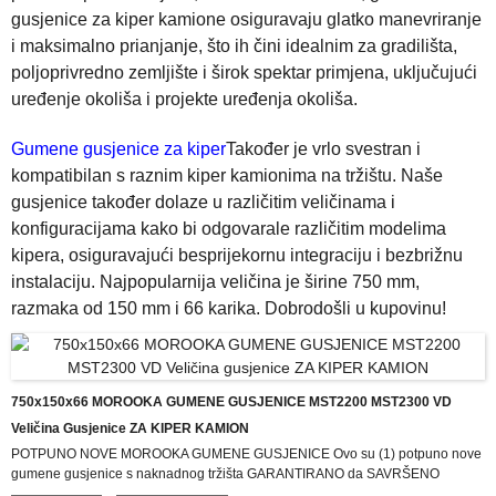
gusjenice za kiper kamione osiguravaju glatko manevriranje
i maksimalno prianjanje, što ih čini idealnim za gradilišta,
poljoprivredno zemljište i širok spektar primjena, uključujući
uređenje okoliša i projekte uređenja okoliša.
Gumene gusjenice za kiper
Također je vrlo svestran i
kompatibilan s raznim kiper kamionima na tržištu. Naše
gusjenice također dolaze u različitim veličinama i
konfiguracijama kako bi odgovarale različitim modelima
kipera, osiguravajući besprijekornu integraciju i bezbrižnu
instalaciju. Najpopularnija veličina je širine 750 mm,
razmaka od 150 mm i 66 karika. Dobrodošli u kupovinu!
750x150x66 MOROOKA GUMENE GUSJENICE MST2200 MST2300 VD
Veličina Gusjenice ZA KIPER KAMION
POTPUNO NOVE MOROOKA GUMENE GUSJENICE Ovo su (1) potpuno nove
gumene gusjenice s naknadnog tržišta GARANTIRANO da SAVRŠENO
odgovaraju sljedećim modelima: MST2200 MST2200VD MST2300 Ako ne