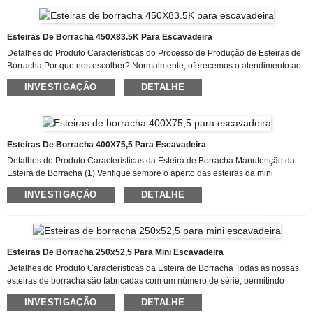
do mundo; é sempre uma alegria conhecê-los pessoalmente! Temos orgulho
da grande satisfação de nossos compradores e da ampla aceitação do
mercado, graças à nossa dedicação...
Esteiras De Borracha 450X83.5K Para Escavadeira
Detalhes do Produto Características do Processo de Produção de Esteiras de
Borracha Por que nos escolher? Normalmente, oferecemos o atendimento ao
cliente mais atencioso, juntamente com a mais ampla variedade de designs e
INVESTIGAÇÃO
DETALHE
modelos com os melhores materiais. Esses esforços incluem a disponibilidade
de designs personalizados com rapidez e entrega para o mais recente design
de 2019 da China: Placa de Esteira PC30 PC45 PC60 PC100 PC120 PC200
PC300 PC400, Sapata de Esteira. Nossa empresa trabalha com...
Esteiras De Borracha 400X75,5 Para Escavadeira
Detalhes do Produto Características da Esteira de Borracha Manutenção da
Esteira de Borracha (1) Verifique sempre o aperto das esteiras da mini
escavadeira, de acordo com os requisitos do manual de instruções, apertadas,
INVESTIGAÇÃO
DETALHE
mas não frouxas. (2) Limpe a esteira de lama, grama enrolada, pedras e
objetos estranhos. (3) Não permita que o óleo contamine a esteira,
especialmente durante o reabastecimento ou lubrificação da corrente de
transmissão. Tome medidas de proteção para a esteira de borracha, como...
Esteiras De Borracha 250x52,5 Para Mini Escavadeira
Detalhes do Produto Características da Esteira de Borracha Todas as nossas
esteiras de borracha são fabricadas com um número de série, permitindo
rastrear a data de fabricação através desse número. Matéria-prima: Borracha
INVESTIGAÇÃO
DETALHE
natural / Borracha SBR / Fibra de Kevlar / Metal / Cabo de aço Etapas: 1. A