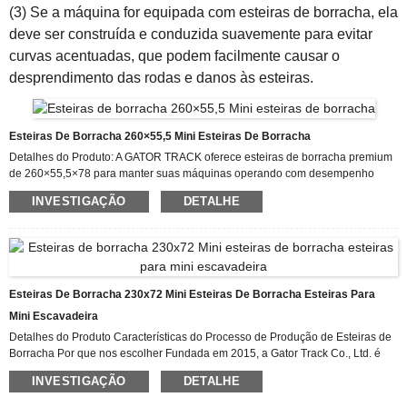
(3) Se a máquina for equipada com esteiras de borracha, ela
deve ser construída e conduzida suavemente para evitar
curvas acentuadas, que podem facilmente causar o
desprendimento das rodas e danos às esteiras.
Esteiras De Borracha 260×55,5 Mini Esteiras De Borracha
Detalhes do Produto: A GATOR TRACK oferece esteiras de borracha premium
de 260×55,5×78 para manter suas máquinas operando com desempenho
máximo. Nosso compromisso é simplificar o processo de pedido de esteiras
INVESTIGAÇÃO
DETALHE
de borracha de reposição e entregar um produto de qualidade diretamente em
sua casa. Quanto mais rápido pudermos fornecer suas esteiras, mais rápido
você poderá concluir seu trabalho! Nossas esteiras de borracha
convencionais de 260×55,5 são para uso com trens de rodagem de máquinas
projetadas especificamente para operar com esteiras de borracha...
Esteiras De Borracha 230x72 Mini Esteiras De Borracha Esteiras Para
Mini Escavadeira
Detalhes do Produto Características do Processo de Produção de Esteiras de
Borracha Por que nos escolher Fundada em 2015, a Gator Track Co., Ltd. é
especializada na fabricação de esteiras e placas de borracha. Nossa fábrica
INVESTIGAÇÃO
DETALHE
está localizada no nº 119, Houhuang, Distrito de Wujin, Changzhou, Província
de Jiangsu. Ficamos felizes em receber clientes e amigos de todas as partes