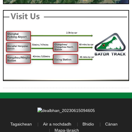
Tagaichean
Air a nochdadh
Bhidio
Cànan
Mapa-làraich