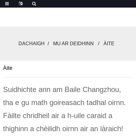
DACHAIGH
MU AR DEIDHINN
ÀITE
Àite
Suidhichte ann am Baile Changzhou,
tha e gu math goireasach tadhal oirnn.
Fàilte chridheil air a h-uile caraid a
thighinn a chèilidh oirnn air an làraich!