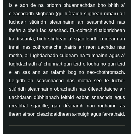
Is e aon de na prìomh bhuannachdan bho bhith a’
cleachdadh slighean (gu h-àraidh slighean rubair) air
luchdair stiùiridh sleamhainn an seasmhachd nas
fheàrr a bheir iad seachad. Eu-coltach ri taidhrichean
traidiseanta, bidh slighean a’ sgaoileadh cuideam an
inneil nas cothromaiche thairis air raon uachdar nas
motha, a’ lughdachadh cuideam na talmhainn agus a’
lughdachadh a’ chunnart gun tèid e fodha no gun tèid
e an sàs ann an talamh bog no neo-chothromach.
Leigidh an seasmhachd nas motha seo le luchd-
stiùiridh sleamhainn obrachadh nas èifeachdaiche air
uachdaran dùbhlanach leithid eabar, sneachda agus
greabhal sgaoilte, gan dèanamh nan roghainn as
fheàrr airson cleachdaidhean a-muigh agus far-rathaid.