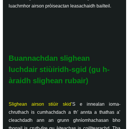
luachmhor airson pròiseactan leasachaidh bailteil.
Buannachdan slighean
luchdair stiùiridh-sgid (gu h-
àraidh slighean rubair)
Slighean airson stiùir skid
’S e innealan ioma-
chruthach is cumhachdach a th’ annta a thathas a’
cleachdadh ann an grunn ghnìomhachasan bho
thogail is cruth-tìre gu àiteachas is coilltearachd. Tha