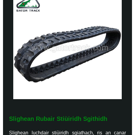
Slighean Rubair Stiùiridh Sgithidh
Slighean luchdair stiùiridh sgiathach, ris an canar