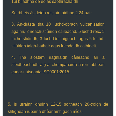
1.8 bliadhna de eòlas saothrachaidh
Seirbheis às dèidh reic air-loidhne 2.24-uair
3. An-dràsta tha 10 luchd-obrach vulcanization
againn, 2 neach-stiùiridh càileachd, 5 luchd-reic, 3
luchd-stiùiridh, 3 luchd-teicnigeach, agus 5 luchd-
stiùiridh taigh-bathair agus luchdaidh caibineit.
4. Tha siostam riaghlaidh càileachd air a
stèidheachadh aig a’ chompanaidh a rèir inbhean
eadar-nàiseanta ISO9001:2015.
5. Is urrainn dhuinn 12-15 soitheach 20-troigh de
shlighean rubair a dhèanamh gach mìos.