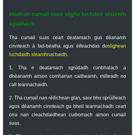
Modhan cumail suas slighe luchdair stiùiridh
sgiathach
Tha cumail suas ceart deatamach gus dèanamh
cinnteach à fad-beatha agus èifeachdas do
slighean
luchdaidh sleamhnachaidh
.
1. Tha e deatamach sgrùdadh cunbhalach a
dhèanamh airson comharran caitheamh, milleadh no
call teannachaidh.
2. Tha cumail nan rèilichean glan, saor bho sprùilleach
agus dèanamh cinnteach gu bheil teannachadh ceart
orra nan cleachdaidhean cudromach airson cumail
suas.