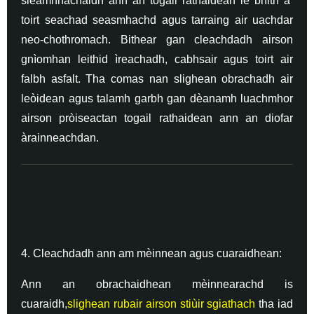
sleamhnachaidh ann an togail rathaidean le bhith a’
toirt seachad seasmhachd agus tarraing air uachdar
neo-chothromach. Bithear gan cleachdadh airson
gnìomhan leithid ìreachadh, cabhsair agus toirt air
falbh asfalt. Tha comas nan slighean obrachadh air
leòidean agus talamh garbh gan dèanamh luachmhor
airson pròiseactan togail rathaidean ann an diofar
àrainneachdan.
4. Cleachdadh ann am mèinnean agus cuaraidhean:
Ann an obrachaidhean mèinnearachd is
cuaraidh,
slighean rubair airson stiùir sgiathach
tha iad