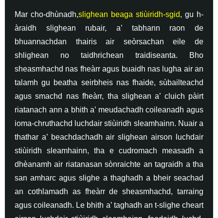
Mar cho-dhùnadh,
slighean beaga stiùiridh-sgid
, gu h-
àraidh slighean rubair, a’ tabhann raon de
bhuannachdan thairis air seòrsachan eile de
shlighean no taidhrichean traidiseanta. Bho
sheasmhachd nas fheàrr agus buaidh nas lugha air an
talamh gu beatha seirbheis nas fhaide, sùbailteachd
agus smachd nas fheàrr, tha slighean a’ cluich pàirt
riatanach ann a bhith a’ meudachadh coileanadh agus
ioma-chruthachd luchdair stiùiridh sleamhainn. Nuair a
thathar a’ beachdachadh air slighean airson luchdair
stiùiridh sleamhainn, tha e cudromach measadh a
dhèanamh air riatanasan sònraichte an tagraidh a tha
san amharc agus slighe a thaghadh a bheir seachad
an cothlamadh as fheàrr de sheasmhachd, tarraing
agus coileanadh. Le bhith a’ taghadh an t-slighe cheart