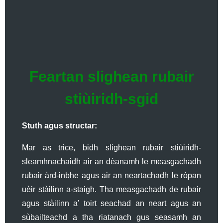
Feartan slighean rubair
stiùiridh-sgid
Stuth agus structar:
Mar as trice, bidh slighean rubair stiùiridh-
sleamhnachaidh air an dèanamh le measgachadh
rubair àrd-inbhe agus air an neartachadh le ròpan
uèir stàilinn a-staigh. Tha measgachadh de rubair
agus stàilinn a’ toirt seachad an neart agus an
sùbailteachd a tha riatanach gus seasamh an