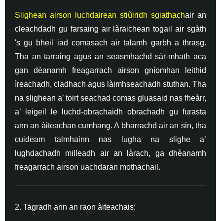
Slighean airson luchdairean stiùiridh sgiathach
air an
cleachdadh gu farsaing air làraichean togail air sgàth
's gu bheil iad comasach air talamh garbh a thrasg.
Tha an tarraing agus an seasmhachd sàr-mhath aca
gan dèanamh freagarrach airson gnìomhan leithid
ìreachadh, cladhach agus làimhseachadh stuthan. Tha
na slighean a’ toirt seachad comas gluasaid nas fheàrr,
a’ leigeil le luchd-obrachaidh obrachadh gu furasta
ann an àiteachan cumhang. A bharrachd air an sin, tha
cuideam talmhainn nas lugha na slighe a’
lughdachadh milleadh air an làrach, ga dhèanamh
freagarrach airson uachdaran mothachail.
2. Tagradh ann an raon àiteachais: