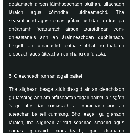
deatamach airson làimhseachadh stuthan, ullachadh
làraich agus còmhdhail uidheamachd. Tha
seasmhachd agus comas giùlain luchdan an trac ga
dhèanamh freagarrach airson tagraidhean trom-
dhleastanais ann an àrainneachdan dùbhlanach.
Leigidh an iomadachd leotha siubhal tro thalamh
creagach agus àiteachan cumhang gu furasta.
5. Cleachdadh ann an togail bailteil:
Tha slighean beaga stiùiridh-sgid air an cleachdadh
gu farsaing ann am pròiseactan togail bailteil air sgàth
's gu bheil iad comasach air obrachadh ann an
àiteachan bailteil cumhang. Bho leagail gu glanadh
làraich, tha slighean a’ toirt seachad smachd agus
comas gluasaid mionaideach, gan dèanamh