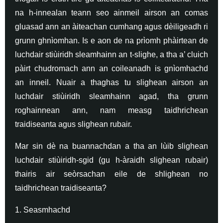
na h-innealan teann seo ainmeil airson an comas
gluasad ann an àiteachan cumhang agus dèiligeadh ri
grunn ghnìomhan. Is e aon de na prìomh phàirtean de
luchdair stiùiridh sleamhainn an t-slighe, a tha a’ cluich
pàirt chudromach ann an coileanadh is gnìomhachd
an inneil. Nuair a thaghas tu slighean airson an
luchdair stiùiridh sleamhainn agad, tha grunn
roghainnean ann, nam measg taidhrichean
traidiseanta agus slighean rubair.
Mar sin dè na buannachdan a tha an lùib slighean
luchdair stiùiridh-sgid (gu h-àraidh slighean rubair)
thairis air seòrsachan eile de shlighean no
taidhrichean traidiseanta?
1. Seasmhachd