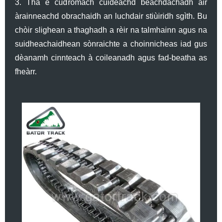
3. Tha e cudromach cuideachd beachdachadh air
àrainneachd obrachaidh an luchdair stiùiridh sgìth. Bu
chòir slighean a thaghadh a rèir na talmhainn agus na
suidheachaidhean sònraichte a choinnicheas iad gus
dèanamh cinnteach à coileanadh agus fad-beatha as
fheàrr.