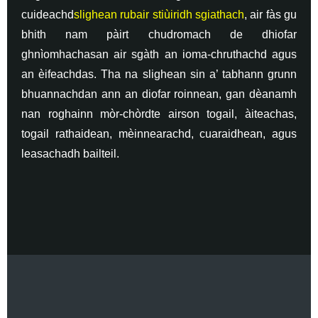
cuideachd
slighean rubair stiùiridh sgiathach
, air fàs gu
bhith nam pàirt chudromach de dhiofar
ghnìomhachasan air sgàth an ioma-chruthachd agus
an èifeachdas. Tha na slighean sin a’ tabhann grunn
bhuannachdan ann an diofar roinnean, gan dèanamh
nan roghainn mòr-chòrdte airson togail, àiteachas,
togail rathaidean, mèinnearachd, cuaraidhean, agus
leasachadh bailteil.