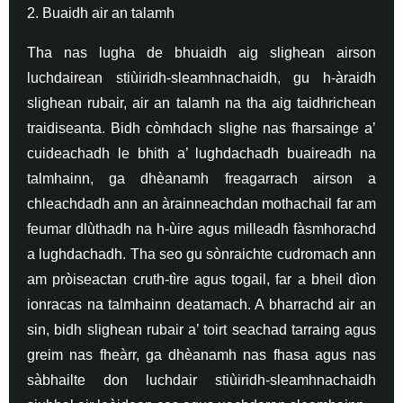
2. Buaidh air an talamh
Tha nas lugha de bhuaidh aig slighean airson
luchdairean stiùiridh-sleamhnachaidh, gu h-àraidh
slighean rubair, air an talamh na tha aig taidhrichean
traidiseanta. Bidh còmhdach slighe nas fharsainge a’
cuideachadh le bhith a’ lughdachadh buaireadh na
talmhainn, ga dhèanamh freagarrach airson a
chleachdadh ann an àrainneachdan mothachail far am
feumar dlùthadh na h-ùire agus milleadh fàsmhorachd
a lughdachadh. Tha seo gu sònraichte cudromach ann
am pròiseactan cruth-tìre agus togail, far a bheil dìon
ionracas na talmhainn deatamach. A bharrachd air an
sin, bidh slighean rubair a’ toirt seachad tarraing agus
greim nas fheàrr, ga dhèanamh nas fhasa agus nas
sàbhailte don luchdair stiùiridh-sleamhnachaidh