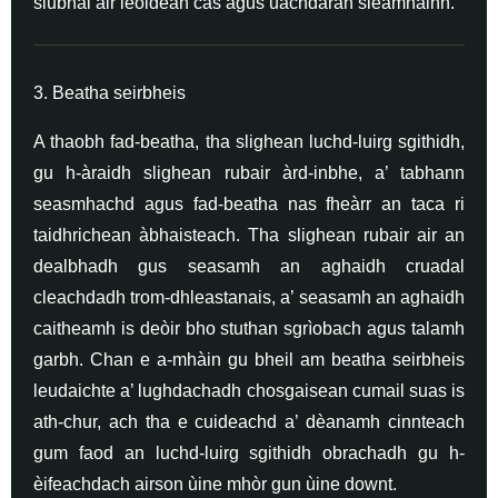
siubhal air leòidean cas agus uachdaran sleamhainn.
3. Beatha seirbheis
A thaobh fad-beatha, tha slighean luchd-luirg sgithidh,
gu h-àraidh slighean rubair àrd-inbhe, a’ tabhann
seasmhachd agus fad-beatha nas fheàrr an taca ri
taidhrichean àbhaisteach. Tha slighean rubair air an
dealbhadh gus seasamh an aghaidh cruadal
cleachdadh trom-dhleastanais, a’ seasamh an aghaidh
caitheamh is deòir bho stuthan sgrìobach agus talamh
garbh. Chan e a-mhàin gu bheil am beatha seirbheis
leudaichte a’ lughdachadh chosgaisean cumail suas is
ath-chur, ach tha e cuideachd a’ dèanamh cinnteach
gum faod an luchd-luirg sgithidh obrachadh gu h-
èifeachdach airson ùine mhòr gun ùine downt.