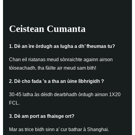
Ceistean Cumanta
1. Dè an ìre òrdugh as lugha a dh’ fheumas tu?
Chan eil riatanas meud sònraichte againn airson
tòiseachadh, tha fàilte air meud sam bith!
2. Dè cho fada 's a tha an ùine lìbhrigidh
？
30-45 latha às dèidh dearbhadh òrdugh airson 1X20
FCL.
3. Dè am port as fhaisge ort?
Mar as trice bidh sinn a’ cur bathar à Shanghai.