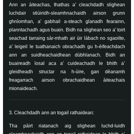
Ann an àiteachas, thathas a’ cleachdadh slighean
luchdair stiùiridh-sleamhnachaidh airson grunn
ghnìomhan, a’ gabhail a-steach glanadh fearainn,
planntachadh agus buain. Bidh na slighean seo a’ toirt
seachad tarraing sàr-mhath air ùir làbach no sgaoilte,
a’ leigeil le tuathanaich obrachadh gu h-èifeachdach
ann an suidheachaidhean dùbhlanach. Bidh an
buaireadh ìosal aca a’ cuideachadh le bhith a’
gleidheadh ​​structar na h-ùire, gan dèanamh
freagarrach airson obrachaidhean àiteachais
mionaideach.
3. Cleachdadh ann an togail rathaidean:
Tha pàirt riatanach aig slighean luchd-luidh