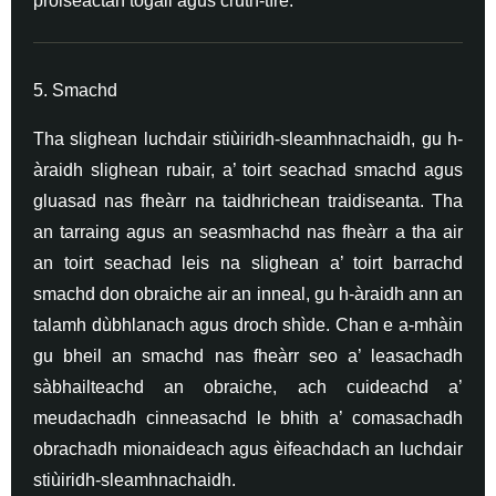
pròiseactan togail agus cruth-tìre.
5. Smachd
Tha slighean luchdair stiùiridh-sleamhnachaidh, gu h-
àraidh slighean rubair, a’ toirt seachad smachd agus
gluasad nas fheàrr na taidhrichean traidiseanta. Tha
an tarraing agus an seasmhachd nas fheàrr a tha air
an toirt seachad leis na slighean a’ toirt barrachd
smachd don obraiche air an inneal, gu h-àraidh ann an
talamh dùbhlanach agus droch shìde. Chan e a-mhàin
gu bheil an smachd nas fheàrr seo a’ leasachadh
sàbhailteachd an obraiche, ach cuideachd a’
meudachadh cinneasachd le bhith a’ comasachadh
obrachadh mionaideach agus èifeachdach an luchdair
stiùiridh-sleamhnachaidh.