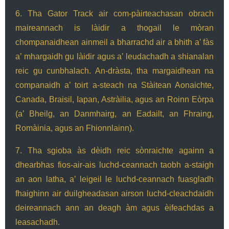
6. Tha Gator Track air com-pàirteachasan obrach
maireannach is làidir a thogail le mòran
chompanaidhean ainmeil a bharrachd air a bhith a’ fàs
a’ mhargaidh gu làidir agus a’ leudachadh a shianalan
reic gu cunbhalach. An-dràsta, tha margaidhean na
companaidh a’ toirt a-steach na Stàitean Aonaichte,
Canada, Braisil, Iapan, Astràilia, agus an Roinn Eòrpa
(a’ Bheilg, an Danmhairg, an Eadailt, an Fhraing,
Romàinia, agus an Fhionnlainn).
7. Tha sgioba às dèidh reic sònraichte againn a
dhearbhas fios-air-ais luchd-ceannach taobh a-staigh
an aon latha, a’ leigeil le luchd-ceannach fuasgladh
fhaighinn air duilgheadasan airson luchd-cleachdaidh
deireannach ann an deagh àm agus èifeachdas a
leasachadh.