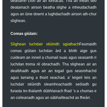
dèanamh cron air an ionracas. Tha an fheart seo
deatamach airson beatha slighe a mheudachadh
agus an ùine downt a lughdachadh airson ath-chur
slighean.
Comas giùlain:
Slighean luchdair stiùiridh sgiathach
Feumaidh
comas giùlain luchdan àrd a bhith aige gus
cuideam an inneil a chumail suas agus seasamh ri
luchdan troma rè obrachadh. Tha slighean air an
dealbhadh agus air an togail gus seasmhachd
agus tarraing a thoirt seachad, a’ leigeil leis an
luchdair stiùiridh sleamhnachaidh seòladh gu
furasta tro thalamh dùbhlanach fhad ‘s a chumas e
an coileanadh agus an sàbhailteachd as fheàrr.