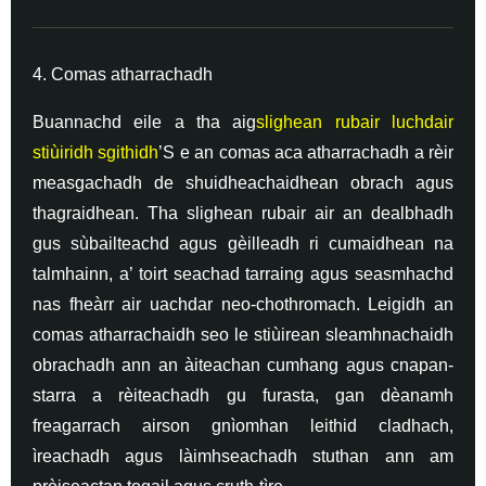
4. Comas atharrachadh
Buannachd eile a tha aig
slighean rubair luchdair
stiùiridh sgithidh
’S e an comas aca atharrachadh a rèir
measgachadh de shuidheachaidhean obrach agus
thagraidhean. Tha slighean rubair air an dealbhadh
gus sùbailteachd agus gèilleadh ri cumaidhean na
talmhainn, a’ toirt seachad tarraing agus seasmhachd
nas fheàrr air uachdar neo-chothromach. Leigidh an
comas atharrachaidh seo le stiùirean sleamhnachaidh
obrachadh ann an àiteachan cumhang agus cnapan-
starra a rèiteachadh gu furasta, gan dèanamh
freagarrach airson gnìomhan leithid cladhach,
ìreachadh agus làimhseachadh stuthan ann am