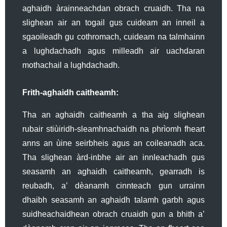
aghaidh àrainneachdan obrach cruaidh. Tha na
slighean air an togail gus cuideam an inneil a
sgaoileadh gu cothromach, cuideam na talmhainn
a lughdachadh agus milleadh air uachdaran
mothachail a lughdachadh.
Frith-aghaidh caitheamh:
Tha an aghaidh caitheamh a tha aig slighean
rubair stiùiridh-sleamhnachaidh na phrìomh fheart
anns an ùine seirbheis agus an coileanadh aca.
Tha slighean àrd-inbhe air an innleachadh gus
seasamh an aghaidh caitheamh, gearradh is
reubadh, a’ dèanamh cinnteach gun urrainn
dhaibh seasamh an aghaidh talamh garbh agus
suidheachaidhean obrach cruaidh gun a bhith a’