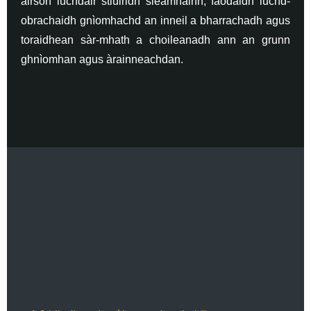
airson luchdair stiùiridh sleamhainn, faodaidh luchd-
obrachaidh gnìomhachd an inneil a bharrachadh agus
toraidhean sàr-mhath a choileanadh ann an grunn
ghnìomhan agus àrainneachdan.