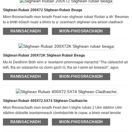
ionadail, faodaidh tu an òrdugh agad a thogail dìreach bhuainn. Eòlaichean
rim faighinn - Tha fios aig ar buill sgioba eòlach agus thrèanaichte air an
Slighean Rubair 200X72 Slighean Rubair Beaga
uidheamachd agad agus ...
Mion-fhiosrachadh mun toradh Feart nan slighean rubair Rudan a dh’ fheumas
tu a bhith eòlach nuair a bhios tu a’ ceannach slighean ùra airson cladhach
beag Gus dèanamh cinnteach gu bheil am pàirt cheart agad airson an inneil
RANNSACHADH
MION-FHIOSRACHADH
agad, bu chòir dhut na leanas a bhith agad: Dèanamh, bliadhna agus modail
an uidheamachd teann agad. Meud no àireamh na slighe a dh’ fheumas tu.
Meud an stiùiridh. Cia mheud slighe a dh’ fheumas ath-chur? An seòrsa rolair
a dh’ fheumas tu. Pròiseas Riochdachaidh Carson a thaghas tu sinn Mar
neach-dèanamh slighean rubair tractar eòlach, tha sinn air earbsa agus taic
Slighean Rubair 200X72K Slighean Rubair Beaga
fhaighinn...
Mu Ar Deidhinn Bidh sinn a’ leantainn prionnsapal rianachd “Tha càileachd air
leth, tha an solaraiche os cionn gach nì, tha an t-ainm an toiseach”, agus
cruthaichidh agus roinnidh sinn soirbheachas gu dùrachdach leis a h-uile
RANNSACHADH
MION-FHIOSRACHADH
teachdaiche airson Rubair Cladhach Mòr-reic, tha sinn ag amas air ùr-
ghnàthachadh siostam leantainneach, ùr-ghnàthachadh riaghlaidh, ùr-
ghnàthachadh mionlach agus ùr-ghnàthachadh roinne, a’ toirt làn chluich
airson na buannachdan iomlan, agus a’ dèanamh leasachaidhean gu
cunbhalach gus taic a thoirt do shàr-mhath. Tha sinn a’ coimhead air adhart ri
Slighean Rubair 400X72.5X74 Slighean Cladhaiche
barrachd is barrachd charaidean thall thairis a’ tighinn còmhla ris an teaghlach
Mion-fhiosrachadh mun toradh Feart den t-slighe rubair 1 Uèir stàilinn Uèir
againn airson f...
stàilinn dùbailte leantainneach còmhdaichte le copar, a bheir neart tensile
làidir agus a nì cinnteach à ceangal nas fheàrr le rubair. 2 Measgachadh rubair
RANNSACHADH
MION-FHIOSRACHADH
Gearradh is caitheamh-dhìonach Measgachadh rubair 3 Cuir a-steach meatailt
Ceàird aon-phìos le bhith ga chruthachadh, a’ cur casg air an t-slighe bho