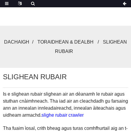
DACHAIGH
TORAIDHEAN & DEALBH
SLIGHEAN
RUBAIR
SLIGHEAN RUBAIR
Is e slighean rubair slighean air an dèanamh le rubair agus
stuthan cnàimhneach. Tha iad air an cleachdadh gu farsaing
ann an innealan innleadaireachd, innealan àiteachais agus
uidheam armachd.
slighe rubair crawler
Tha fuaim ìosal, crith bheag agus turas comhfhurtail aig an t-