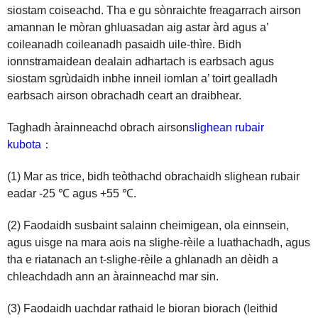
siostam coiseachd. Tha e gu sònraichte freagarrach airson
amannan le mòran ghluasadan aig astar àrd agus a’
coileanadh coileanadh pasaidh uile-thìre. Bidh
ionnstramaidean dealain adhartach is earbsach agus
siostam sgrùdaidh inbhe inneil iomlan a’ toirt gealladh
earbsach airson obrachadh ceart an draibhear.
Taghadh àrainneachd obrach airson
slighean rubair
kubota
：
(1) Mar as trice, bidh teòthachd obrachaidh slighean rubair
eadar -25 ℃ agus +55 ℃.
(2) Faodaidh susbaint salainn cheimigean, ola einnsein,
agus uisge na mara aois na slighe-rèile a luathachadh, agus
tha e riatanach an t-slighe-rèile a ghlanadh an dèidh a
chleachdadh ann an àrainneachd mar sin.
(3) Faodaidh uachdar rathaid le bioran biorach (leithid