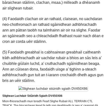
bàraichean stàilinn, clachan, msaa.) milleadh a dhèanamh
air slighean rubair.
(4) Faodaidh clachan oir an rathaid, claisean, no uachdaran
neo-chothromach an rathaid sgàinidhean adhbhrachadh
ann am pàtran taobh na talmhainn air oir na slighe. Faodar
an sgàineadh seo a chleachdadh fhathast nuair nach dèan e
cron air corda uèir stàilinn.
(5) Faodaidh greabhal is cabhsairean greabhail caitheamh
tràth adhbhrachadh air uachdar rubair a bhios an sàs leis a’
chuibhle giùlain luchd, a’ cruthachadh sgàinidhean beaga.
Ann an cùisean dona, faodaidh uisge a’ tighinn a-steach
adhbhrachadh gun tuit an t-iarann ​​​​​​crochaidh dheth agus gun
bris an uèir stàilinn.
Slighean Luchdair Stiùiridh Sgiath DV450X86
Mion-fhiosrachadh mun toradh Feart Slighe Rubair ALL TERRAIN CTL
TRACK. Tha blocaichean tread fa leth san dealbhadh ùr seo a’ ceangal dà