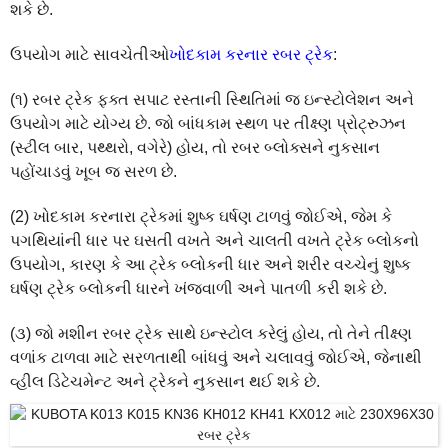
શકે છે.
ઉપયોગ માટે સાવચેતીઓ
ખોદકામ કરનાર રબર ટ્રેક
:
(૧) રબર ટ્રેક ફક્ત સપાટ રસ્તાની સ્થિતિમાં જ ઇન્સ્ટોલેશન અને
ઉપયોગ માટે યોગ્ય છે. જો બાંધકામ સ્થળ પર તીક્ષ્ણ પ્રોટ્રુઝન
(સ્ટીલ બાર, પથ્થરો, વગેરે) હોય, તો રબર બ્લોક્સને નુકસાન
પહોંચાડવું ખૂબ જ સરળ છે.
(2) ખોદકામ કરનારા ટ્રેકમાં શુષ્ક ઘર્ષણ ટાળવું જોઈએ, જેમ કે
પગથિયાંની ધાર પર ઘસતી વખતે અને ચાલતી વખતે ટ્રેક બ્લોકનો
ઉપયોગ, કારણ કે આ ટ્રેક બ્લોકની ધાર અને શરીર વચ્ચેનું શુષ્ક
ઘર્ષણ ટ્રેક બ્લોકની ધારને ખંજવાળી અને પાતળી કરી શકે છે.
(૩) જો મશીન રબર ટ્રેક સાથે ઇન્સ્ટોલ કરેલું હોય, તો તેને તીક્ષ્ણ
વળાંક ટાળવા માટે સરળતાથી બાંધવું અને ચલાવવું જોઈએ, જેનાથી
વ્હીલ ડિટેચમેન્ટ અને ટ્રેકને નુકસાન થઈ શકે છે.