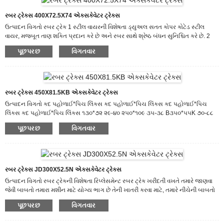
રબર ટ્રેક્સ 400X72.5X74 એક્સકેવેટર ટ્રેક્સ
ઉત્પાદન વિગતો રબર ટ્રેક 1 સ્ટીલ વાયરની વિશેષતા ડ્યુઅલ સતત કોપર કોટેડ સ્ટીલ
વાયર, મજબૂત તાણ શક્તિ પ્રદાન કરે છે અને રબર સાથે શ્રેષ્ઠ બંધન સુનિશ્ચિત કરે છે. 2
રબર કમ્પાઉન્ડ કાપો અને પહેરો-પ્રતિરોધક રબર કમ્પાઉન્ડ 3 મેટલ ફોર્જિંગ દ્વારા એક-પીસ
પૂછપરછ
વિગતવાર
ક્રાફ્ટ દાખલ કરો, ટ્રેકને લેટરલ વિકૃતિથી બચાવો. 4. મૂળ અંડરકેરેજ પર ચોક્કસ રીતે
ડિઝાઇન કરો. ઉત્પાદન પ્રક્રિયા શા માટે અમને પસંદ કરો 2015 માં સ્થપાયેલ, ગેટર ટ્રેક
કંપની લિમિટેડ, મેન્યુ... માં વિશેષતા ધરાવે છે.
રબર ટ્રેક્સ 450X81.5KB એક્સકેવેટર ટ્રેક્સ
ઉત્પાદન વિગતો કદ પહોળાઈ*પિચ લિંક્સ કદ પહોળાઈ*પિચ લિંક્સ કદ પહોળાઈ*પિચ
લિંક્સ કદ પહોળાઈ*પિચ લિંક્સ ૧૩૦*૭૨ ૨૯-૪૦ ૨૫૦*૧૦૯ ૩૫-૩૮ B૩૫૦*૫૫K ૭૦-૮૮
૧૫૦*૬૦ ૩૨-૪૦ ૨૬૦*૫૨.૫ ૭૪-૮૦ ૩૫૦*૫૬ ૮૦-૮૬ ૧૫૦*૭૨ ૨૯-૪૦ ૨૬૦*૫૫.૫K ૭૪-૮૦
પૂછપરછ
વિગતવાર
૩૫૦*૭૨.૫KM ૬૨-૭૬ ૧૭૦*૬૦ ૩૦-૪૦ Y૨૬૦*૯૬ ૩૮-૪૧ ૩૫૦*૭૩ ૬૪-૭૮ ૧૮૦*૬૦
૩૦-૪૦ V૨૬૫*૭૨ ૩૪-૬૦ ૩૫૦*૭૫.૫K ૭૪ ૧૮૦*૭૨ 31-43 260*109 35-39 350*108
40-46 180*72K 32-48 E280*52.5K 70-88 350*109 41-44 180*72KM 30-46 *
240-240 39-41 180*72YM 30-46 V280*72 400*72.5N 70-80 B180...
રબર ટ્રેક્સ JD300X52.5N એક્સકેવેટર ટ્રેક્સ
ઉત્પાદન વિગતો રબર ટ્રેકની વિશેષતા રિપ્લેસમેન્ટ રબર ટ્રેક ખરીદતી વખતે તમારે જાણવા
જેવી બાબતો તમારા મશીન માટે યોગ્ય ભાગ છે તેની ખાતરી કરવા માટે, તમારે નીચેની બાબતો
જાણવી જોઈએ: તમારા કોમ્પેક્ટ સાધનોનું મેક, વર્ષ અને મોડેલ. તમને જરૂરી ટ્રેકનું કદ
પૂછપરછ
વિગતવાર
અથવા સંખ્યા. માર્ગદર્શિકાનું કદ. કેટલા ટ્રેકને રિપ્લેસમેન્ટની જરૂર છે? તમને કયા પ્રકારનું
રોલર જોઈએ છે. ઉત્પાદન પ્રક્રિયા ગેટર ટ્રેક ફેક્ટરી પહેલાં અમને શા માટે પસંદ કરો,