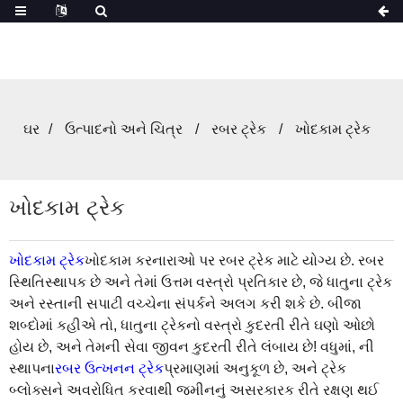
ઘર
ઉત્પાદનો અને ચિત્ર
રબર ટ્રેક
ખોદકામ ટ્રેક
ખોદકામ ટ્રેક
ખોદકામ ટ્રેક
ખોદકામ કરનારાઓ પર રબર ટ્રેક માટે યોગ્ય છે. રબર
સ્થિતિસ્થાપક છે અને તેમાં ઉત્તમ વસ્ત્રો પ્રતિકાર છે, જે ધાતુના ટ્રેક
અને રસ્તાની સપાટી વચ્ચેના સંપર્કને અલગ કરી શકે છે. બીજા
શબ્દોમાં કહીએ તો, ધાતુના ટ્રેકનો વસ્ત્રો કુદરતી રીતે ઘણો ઓછો
હોય છે, અને તેમની સેવા જીવન કુદરતી રીતે લંબાય છે! વધુમાં, ની
સ્થાપના
રબર ઉત્ખનન ટ્રેક
પ્રમાણમાં અનુકૂળ છે, અને ટ્રેક
બ્લોક્સને અવરોધિત કરવાથી જમીનનું અસરકારક રીતે રક્ષણ થઈ