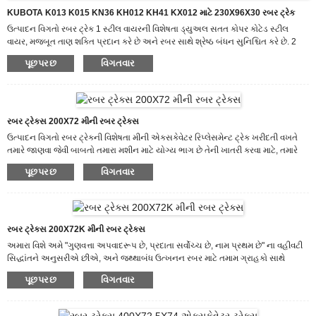
KUBOTA K013 K015 KN36 KH012 KH41 KX012 માટે 230X96X30 રબર ટ્રેક
ઉત્પાદન વિગતો રબર ટ્રેક 1 સ્ટીલ વાયરની વિશેષતા ડ્યુઅલ સતત કોપર કોટેડ સ્ટીલ
વાયર, મજબૂત તાણ શક્તિ પ્રદાન કરે છે અને રબર સાથે શ્રેષ્ઠ બંધન સુનિશ્ચિત કરે છે. 2
રબર કમ્પાઉન્ડ કાપો અને પહેરો-પ્રતિરોધક રબર કમ્પાઉન્ડ 3 મેટલ ફોર્જિંગ દ્વારા એક-પીસ
પૂછપરછ
વિગતવાર
ક્રાફ્ટ દાખલ કરો, ટ્રેકને લેટરલ વિકૃતિથી બચાવો. ઉત્પાદન પ્રક્રિયા અમને શા માટે પસંદ
કરો ગ્રાહકોની પૂછપરછનો સામનો કરવા માટે અમારી પાસે ખૂબ કાર્યક્ષમ ટીમ છે. અમારું
લક્ષ્ય "100% ગ્રાહક સંતોષ..." છે.
રબર ટ્રેક્સ 200X72 મીની રબર ટ્રેક્સ
ઉત્પાદન વિગતો રબર ટ્રેકની વિશેષતા મીની એક્સકેવેટર રિપ્લેસમેન્ટ ટ્રેક ખરીદતી વખતે
તમારે જાણવા જેવી બાબતો તમારા મશીન માટે યોગ્ય ભાગ છે તેની ખાતરી કરવા માટે, તમારે
નીચેની બાબતો જાણવી જોઈએ: તમારા કોમ્પેક્ટ સાધનોનું મેક, વર્ષ અને મોડેલ. તમને જરૂરી
પૂછપરછ
વિગતવાર
ટ્રેકનું કદ અથવા સંખ્યા. માર્ગદર્શિકાનું કદ. કેટલા ટ્રેકને બદલવાની જરૂર છે? તમને કયા
પ્રકારનું રોલર જોઈએ છે. ઉત્પાદન પ્રક્રિયા શા માટે અમને પસંદ કરો એક અનુભવી
ટ્રેક્ટર રબર ટ્રેક ઉત્પાદક તરીકે, અમે વિશ્વાસ અને સપોર્ટ મેળવ્યો છે...
રબર ટ્રેક્સ 200X72K મીની રબર ટ્રેક્સ
અમારા વિશે અમે "ગુણવત્તા અપવાદરૂપ છે, પ્રદાતા સર્વોચ્ચ છે, નામ પ્રથમ છે" ના વહીવટી
સિદ્ધાંતને અનુસરીએ છીએ, અને જથ્થાબંધ ઉત્ખનન રબર માટે તમામ ગ્રાહકો સાથે
સફળતાનું નિષ્ઠાપૂર્વક નિર્માણ અને શેર કરીશું, અમે ચાલુ સિસ્ટમ નવીનતા, મેનેજમેન્ટ
પૂછપરછ
વિગતવાર
નવીનતા, ભદ્ર નવીનતા અને ક્ષેત્ર નવીનતા પર લક્ષ્ય રાખીએ છીએ, એકંદર ફાયદા માટે
સંપૂર્ણ રમત આપીએ છીએ, અને ઉત્તમને ટેકો આપવા માટે સતત સુધારાઓ કરીએ છીએ.
અમે આગળ જોઈ રહ્યા છીએ કે વધુને વધુ વિદેશી મિત્રો અમારા પરિવારમાં જોડાય...