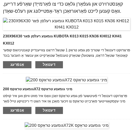
קאָנסטרויִרט און געפֿאָרן גלאַט כּדי צו פֿאַרמייַדן שאַרפֿע דרייען,
וואָס קענען לייכט פֿאַראורזאַכן ראָד-אָפּטיילונג און רעלס-שאָדן.
230X96X30 גומענע רעלסן פֿאַר KUBOTA K013 K015 KN36 KH012 KH41
KX012
פּראָדוקט דעטאַל די שטריך פון גומע טראַק 1 שטאָל דראָט צווייענדיק קאַנטיניואַס קופּער
קאָוטאַד שטאָל דראָט, צושטעלן שטאַרק טענסאַל שטאַרקייט און ענשור אַ העכער בונד
מיט גומע. 2 גומע קאַמפּאַונד שנייַדן און טראָגן-קעגנשטעליק גומע קאַמפּאַונד 3 מעטאַל
דעטאַל
אָנפֿרעג
ינסערץ איין-שטיק קראַפט דורך פאָרדזשינג, פאַרמייַדן די טראַק פון לאַטעראַל
דעפאָרמאַטיאָן. פּראָדוקציע פּראָצעס פארוואס קלייַבן אונדז מיר האָבן אַ העכסט
עפעקטיוו מאַנשאַפֿט צו האַנדלען מיט פֿראגן פון קאַסטאַמערז. אונדזער ציל איז "100%
קונה סאַטיספאַקשאַן ...
גומענע טראַקס 200X72 מיני גומענע טראַקס
פּראָדוקט דעטאַל די פֿעיִטשער פֿון גומע טראַקס זאַכן וואָס איר מוזט וויסן ווען איר קויפֿט
מיני עקסקאַווייטער פאַרבייַט טראַקס צו זיכער מאַכן אַז איר האָט די ריכטיקע טייל פֿאַר
אייער מאַשין, זאָלט איר וויסן די פֿאָלגנדיקע: די מאַרקע, יאָר און מאָדעל פֿון אייער
דעטאַל
אָנפֿרעג
קאָמפּאַקט עקוויפּמענט. גרייס אָדער נומער פֿון די טראַקס וואָס איר דאַרפֿט. די גייד
גרייס. וויפֿל טראַקס דאַרפֿן פאַרבייַט? די סאָרט וואַל איר דאַרפֿט. פּראָדוקציע פּראָצעס
פֿאַרוואָס קלייַבן אונדז ווי אַן ערפֿאַרענער טראַקטאָר גומע טראַקס פאַבריקאַנט, האָבן מיר
געוואונען דאָס צוטרוי און...