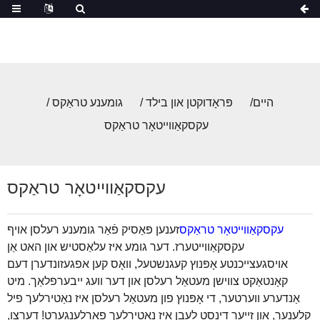
היים
פּראָדוקטן און בילד
גומענע טראַקס
עקסקאַווייטאָר טראַקס
עקסקאַווייטאָר טראַקס
עקסקאַווייטאָר טראַקס
זענען פּאַסיק פֿאַר גומענע רעלסן אויף
עקסקאַווייטערז. דער גומע איז עלאַסטיש און האט אַן
אויסגעצייכנטע אָפּנוץ קעגנשטעל, וואָס קען אפגעזונדערן דעם
קאָנטאַקט צווישן מעטאַל רעלסן און דער וועג ייבערפלאַך. מיט
אַנדערע ווערטער, די אָפּנוץ פון מעטאַל רעלסן איז נאַטירלעך פיל
קלענער, און זייער דינסט לעבן איז נאַטירלעך פאַרלענגערט! דערצו,