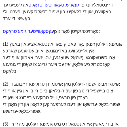
די ינסטאַלירונג פון
גומע עקסקאַווייטער טראַקס
איז לעפיערעך
באַקוועם, און די בלאַקינג פון שפּור בלאַקס קענען יפעקטיוולי
באַשיצן די ערד.
:
פאָרזיכטיגקייטן פֿאַר נוצן
עקסקאַווייטער גומע טראַקס
(1) גומענע רעלסן זענען נאָר פּאַסיק פֿאַר אינסטאַלאַציע און באַנוץ
אין גלייכע וועג באַדינגונגען. אויב עס זענען שאַרפע
אַרויסשטעקונגען (שטאָל שטאַנגען, שטיינער, אאז"וו) אויף דער
קאַנסטרוקציע פּלאַץ, איז עס זייער גרינג צו שאַטן די גומענע
בלאָקס.
(2) אויסגראבער-שפּור-רעלסן מוזן אויסמיידן טרוקענע רייבונג, ווי
צום ביישפּיל די נוצ פון שפּור-בלאָקן ביים רייבן און גיין אויף די
ראַנדן פון טרעפּ, ווייל טרוקענע רייבונג צווישן די
שפּור-בלאָק-עדזשאַז און דעם קערפּער קען קראַצן און דין מאַכן די
שפּור-בלאָק-עדזשאַז.
(3) אויב די מאַשין איז אינסטאַלירט מיט גומענע רעלסן, מוז זי זיין