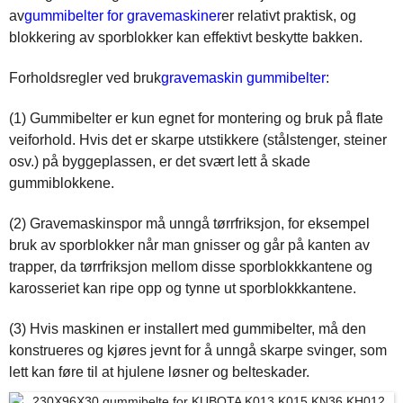
av
gummibelter for gravemaskiner
er relativt praktisk, og
blokkering av sporblokker kan effektivt beskytte bakken.
Forholdsregler ved bruk
gravemaskin gummibelter
:
(1) Gummibelter er kun egnet for montering og bruk på flate
veiforhold. Hvis det er skarpe utstikkere (stålstenger, steiner
osv.) på byggeplassen, er det svært lett å skade
gummiblokkene.
(2) Gravemaskinspor må unngå tørrfriksjon, for eksempel
bruk av sporblokker når man gnisser og går på kanten av
trapper, da tørrfriksjon mellom disse sporblokkkantene og
karosseriet kan ripe opp og tynne ut sporblokkkantene.
(3) Hvis maskinen er installert med gummibelter, må den
konstrueres og kjøres jevnt for å unngå skarpe svinger, som
lett kan føre til at hjulene løsner og belteskader.