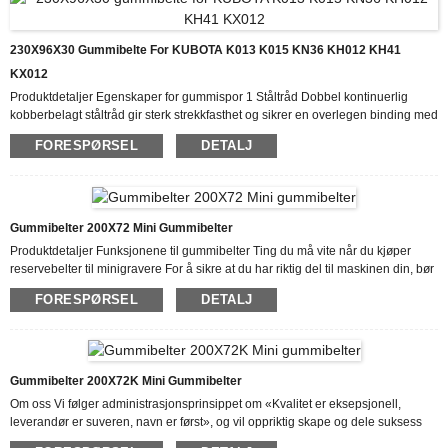
230X96X30 Gummibelte For KUBOTA K013 K015 KN36 KH012 KH41
KX012
Produktdetaljer Egenskaper for gummispor 1 Ståltråd Dobbel kontinuerlig
kobberbelagt ståltråd gir sterk strekkfasthet og sikrer en overlegen binding med
gummi. 2 Gummiblanding Skjær- og slitesterk gummiblanding 3 Metallinnsats
FORESPØRSEL
DETALJ
Ett stykke smiing forhindrer at sporet deformeres sideveis. Produksjonsprosess
Hvorfor velge oss Vi har et svært effektivt team for å håndtere henvendelser fra
kunder. Vårt mål er "100 % kundetilfredshet...
Gummibelter 200X72 Mini Gummibelter
Produktdetaljer Funksjonene til gummibelter Ting du må vite når du kjøper
reservebelter til minigravere For å sikre at du har riktig del til maskinen din, bør
du vite følgende: Merke, år og modell på det kompakte utstyret ditt. Størrelse
FORESPØRSEL
DETALJ
eller nummer på beltene du trenger. Veiledende størrelse. Hvor mange belter
som må byttes ut? Typen vals du trenger. Produksjonsprosess Hvorfor velge
oss Som en erfaren produsent av gummibelter til traktorer har vi fått tillit og
støtte...
Gummibelter 200X72K Mini Gummibelter
Om oss Vi følger administrasjonsprinsippet om «Kvalitet er eksepsjonell,
leverandør er suveren, navn er først», og vil oppriktig skape og dele suksess
med alle kunder for engros gravemaskingummi. Vi sikter mot kontinuerlig