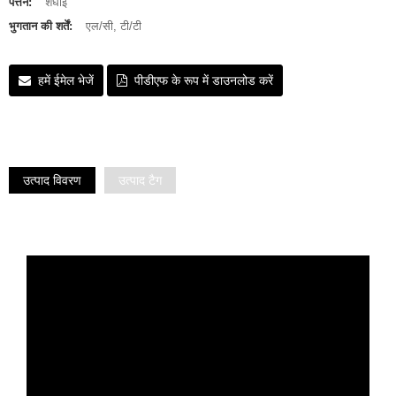
पत्तन:
शंघाई
भुगतान की शर्तें:
एल/सी, टी/टी
हमें ईमेल भेजें
पीडीएफ के रूप में डाउनलोड करें
उत्पाद विवरण
उत्पाद टैग