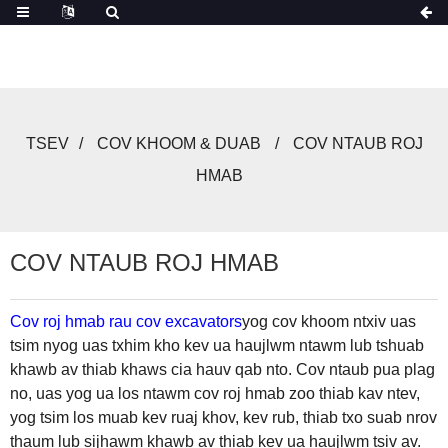
TSEV
COV KHOOM & DUAB
COV NTAUB ROJ
HMAB
COV NTAUB ROJ HMAB
Cov roj hmab rau cov excavators
yog cov khoom ntxiv uas
tsim nyog uas txhim kho kev ua haujlwm ntawm lub tshuab
khawb av thiab khaws cia hauv qab nto. Cov ntaub pua plag
no, uas yog ua los ntawm cov roj hmab zoo thiab kav ntev,
yog tsim los muab kev ruaj khov, kev rub, thiab txo suab nrov
thaum lub sijhawm khawb av thiab kev ua haujlwm tsiv av.