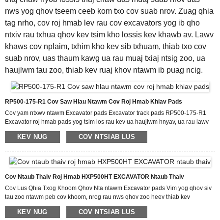
nws yog qhov tseem ceeb kom txo cov suab nrov. Zuag qhia
tag nrho, cov roj hmab lev rau cov excavators yog ib qho
ntxiv rau txhua qhov kev tsim kho lossis kev khawb av. Lawv
khaws cov nplaim, txhim kho kev sib txhuam, thiab txo cov
suab nrov, uas thaum kawg ua rau muaj txiaj ntsig zoo, ua
haujlwm tau zoo, thiab kev ruaj khov ntawm ib puag ncig.
RP500-175-R1 Cov Saw Hlau Ntawm Cov Roj Hmab Khiav Pads
Cov yam ntxwv ntawm Excavator pads Excavator track pads RP500-175-R1
Excavator roj hmab pads yog tsim los rau kev ua haujlwm hnyav, ua rau lawv
yog qhov kev xaiv txhim khu kev qha rau kev tsim kho thiab kev ua haujlwm
KEV NUG
COV NTSIAB LUS
tsuas. Tsis zoo li cov hlau track pads ib txwm muaj, excavator track pads ua los
ntawm cov roj hmab qib siab muaj kev tiv thaiv zoo dua rau kev puas tsuaj, txo
kev hnav thiab tsim kua muag txawm tias nyob rau hauv pob zeb lossis tsis sib
luag. Cov roj hmab pads excavator Cheebtsam yog txhawb nqa nrog
embedded steel cords lossis Kevlar txheej, ...
Cov Ntaub Thaiv Roj Hmab HXP500HT EXCAVATOR Ntaub Thaiv
Cov Lus Qhia Txog Khoom Qhov Nta ntawm Excavator pads Vim yog qhov siv
tau zoo ntawm peb cov khoom, nrog rau nws qhov zoo heev thiab kev
pabcuam tom qab muag zoo, cov khoom tau siv rau ntau lub tuam txhab thiab
KEV NUG
COV NTSIAB LUS
tau txais kev qhuas ntawm cov neeg siv khoom. Qhov ntawd muaj keeb kwm