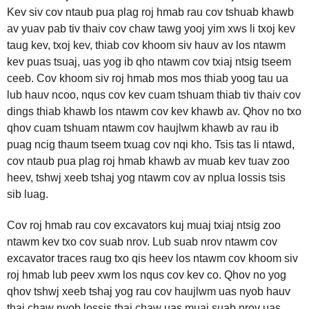
Kev siv cov ntaub pua plag roj hmab rau cov tshuab khawb
av yuav pab tiv thaiv cov chaw tawg yooj yim xws li txoj kev
taug kev, txoj kev, thiab cov khoom siv hauv av los ntawm
kev puas tsuaj, uas yog ib qho ntawm cov txiaj ntsig tseem
ceeb. Cov khoom siv roj hmab mos mos thiab yoog tau ua
lub hauv ncoo, nqus cov kev cuam tshuam thiab tiv thaiv cov
dings thiab khawb los ntawm cov kev khawb av. Qhov no txo
​​qhov cuam tshuam ntawm cov haujlwm khawb av rau ib
puag ncig thaum tseem txuag cov nqi kho. Tsis tas li ntawd,
cov ntaub pua plag roj hmab khawb av muab kev tuav zoo
heev, tshwj xeeb tshaj yog ntawm cov av nplua lossis tsis
sib luag.
Cov roj hmab rau cov excavators kuj muaj txiaj ntsig zoo
ntawm kev txo cov suab nrov. Lub suab nrov ntawm cov
excavator traces raug txo qis heev los ntawm cov khoom siv
roj hmab lub peev xwm los nqus cov kev co. Qhov no yog
qhov tshwj xeeb tshaj yog rau cov haujlwm uas nyob hauv
thaj chaw nyob lossis thaj chaw uas muaj suab nrov uas