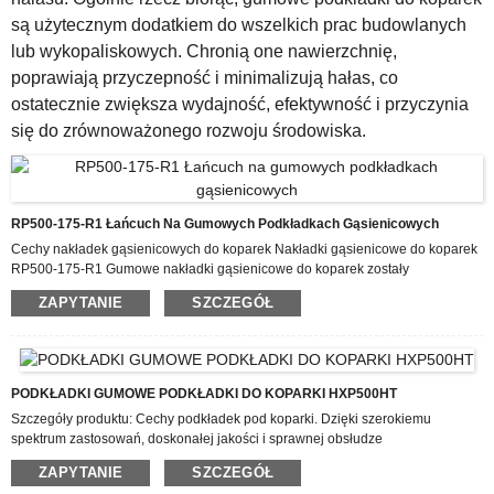
są użytecznym dodatkiem do wszelkich prac budowlanych
lub wykopaliskowych. Chronią one nawierzchnię,
poprawiają przyczepność i minimalizują hałas, co
ostatecznie zwiększa wydajność, efektywność i przyczynia
się do zrównoważonego rozwoju środowiska.
RP500-175-R1 Łańcuch Na Gumowych Podkładkach Gąsienicowych
Cechy nakładek gąsienicowych do koparek Nakładki gąsienicowe do koparek
RP500-175-R1 Gumowe nakładki gąsienicowe do koparek zostały
zaprojektowane tak, aby wytrzymać ekstremalne warunki pracy, co czyni je
ZAPYTANIE
SZCZEGÓŁ
niezawodnym wyborem w budownictwie i górnictwie. W przeciwieństwie do
tradycyjnych stalowych nakładek gąsienicowych, nakładki gąsienicowe do
koparek wykonane z wysokiej jakości gumy zapewniają doskonałą odporność
na ścieranie, redukując zużycie nawet w skalistym lub nierównym terenie. Te
gumowe nakładki są wzmocnione osadzonymi stalowymi linkami lub
PODKŁADKI GUMOWE PODKŁADKI DO KOPARKI HXP500HT
warstwami Kevlaru, ...
Szczegóły produktu: Cechy podkładek pod koparki. Dzięki szerokiemu
spektrum zastosowań, doskonałej jakości i sprawnej obsłudze
posprzedażowej, nasze produkty znalazły zastosowanie w wielu firmach i
ZAPYTANIE
SZCZEGÓŁ
zyskały uznanie klientów. Dzięki solidnej historii kredytowej, doskonałej