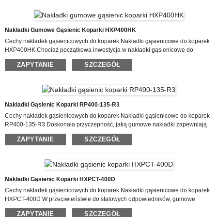
obsłudze posprzedażowej i nowoczesnym zakładom produkcyjnym,
zyskaliśmy znakomitą reputację wśród naszych odbiorców na całym świecie,
oferując hurtową sprzedaż podkładek pod koparki RUBBE HXP500HT.
Nakładki Gumowe Gąsienic Koparki HXP400HK
Cechy nakładek gąsienicowych do koparek Nakładki gąsienicowe do koparek
HXP400HK Chociaż początkowa inwestycja w nakładki gąsienicowe do
koparek z zatrzaskiem może być wyższa niż w przypadku stalowych alternatyw,
ZAPYTANIE
SZCZEGÓŁ
ich długoterminowe oszczędności są znaczne. Systemy nakładek gumowych
do koparek znacząco zmniejszają zużycie podwozia, wydłużając żywotność
rolek, kół napinających i kół napędowych nawet o 30%. W przeciwieństwie do
metalowych nakładek gąsienicowych do koparek, warianty gumowe eliminują
potrzebę częstego napinania dzięki swojej elastyczności. Nie wymagają
Nakładki Gąsienic Koparki RP400-135-R3
również...
Cechy nakładek gąsienicowych do koparek Nakładki gąsienicowe do koparek
RP400-135-R3 Doskonała przyczepność, jaką gumowe nakładki zapewniają
na różnych nawierzchniach, takich jak luźna gleba, beton i asfalt, to jedna z ich
ZAPYTANIE
SZCZEGÓŁ
głównych zalet. Specjalny wzór bieżnika nakładek gąsienicowych koparek
gwarantuje niezawodną pracę nawet na wilgotnych lub śliskich
nawierzchniach, zapobiegając poślizgom. Gumowe nakładki do koparek
idealnie nadają się do budowy dróg i kształtowania krajobrazu, ponieważ nie
uszkadzają wykończonych powierzchni, takich jak m...
Nakładki Gąsienic Koparki HXPCT-400D
Cechy nakładek gąsienicowych do koparek Nakładki gąsienicowe do koparek
HXPCT-400D W przeciwieństwie do stalowych odpowiedników, gumowe
nakładki gąsienicowe do koparek mają kluczową zaletę w postaci znacznej
ZAPYTANIE
SZCZEGÓŁ
redukcji hałasu i wibracji. Na miejskich placach budowy, gdzie obowiązują