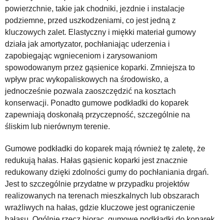
powierzchnie, takie jak chodniki, jezdnie i instalacje
podziemne, przed uszkodzeniami, co jest jedną z
kluczowych zalet. Elastyczny i miękki materiał gumowy
działa jak amortyzator, pochłaniając uderzenia i
zapobiegając wgnieceniom i zarysowaniom
spowodowanym przez gąsienice koparki. Zmniejsza to
wpływ prac wykopaliskowych na środowisko, a
jednocześnie pozwala zaoszczędzić na kosztach
konserwacji. Ponadto gumowe podkładki do koparek
zapewniają doskonałą przyczepność, szczególnie na
śliskim lub nierównym terenie.
Gumowe podkładki do koparek mają również tę zaletę, że
redukują hałas. Hałas gąsienic koparki jest znacznie
redukowany dzięki zdolności gumy do pochłaniania drgań.
Jest to szczególnie przydatne w przypadku projektów
realizowanych na terenach mieszkalnych lub obszarach
wrażliwych na hałas, gdzie kluczowe jest ograniczenie
hałasu. Ogólnie rzecz biorąc, gumowe podkładki do koparek