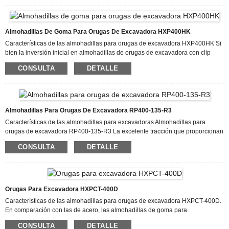
empresarial, una excelente asistencia posventa e instalaciones de producción
modernas, nos hemos ganado una excelente reputación entre nuestros
compradores en todo el mundo por la venta al por mayor de almohadillas para
excavadoras RUBBE HXP500HT de fábrica.
Almohadillas De Goma Para Orugas De Excavadora HXP400HK
Características de las almohadillas para orugas de excavadora HXP400HK Si
bien la inversión inicial en almohadillas de orugas de excavadora con clip
puede ser mayor que la de las alternativas de acero, el ahorro a largo plazo es
CONSULTA
DETALLE
considerable. Los sistemas de almohadillas de goma para excavadoras
reducen drásticamente el desgaste del tren de rodaje, prolongando la vida útil
de los rodillos, las ruedas guía y las ruedas dentadas hasta en un 30 %. A
diferencia de las almohadillas metálicas para orugas de excavadora, las de
goma eliminan la necesidad de un retensado frecuente gracias a su
Almohadillas Para Orugas De Excavadora RP400-135-R3
flexibilidad. Además, no requieren...
Características de las almohadillas para excavadoras Almohadillas para
orugas de excavadora RP400-135-R3 La excelente tracción que proporcionan
las almohadillas de goma para excavadoras en una variedad de superficies,
CONSULTA
DETALLE
como tierra suelta, hormigón y asfalto, es uno de sus principales beneficios.
Incluso en superficies húmedas o resbaladizas, el funcionamiento fiable está
garantizado por el dibujo especial de la banda de rodadura de las
almohadillas para orugas de excavadoras, que evita el deslizamiento. Las
almohadillas de goma para excavadoras son ideales para proyectos de
Orugas Para Excavadora HXPCT-400D
construcción de carreteras y paisajismo, ya que no dañan las superficies
Características de las almohadillas para orugas de excavadora HXPCT-400D.
terminadas como el asfalto.
En comparación con las de acero, las almohadillas de goma para
excavadoras ofrecen la ventaja clave de reducir considerablemente el ruido y
CONSULTA
DETALLE
la vibración. En obras urbanas con estrictas normas sobre ruido, la maquinaria