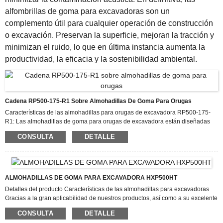
alfombrillas de goma para excavadoras son un
complemento útil para cualquier operación de construcción
o excavación. Preservan la superficie, mejoran la tracción y
minimizan el ruido, lo que en última instancia aumenta la
productividad, la eficacia y la sostenibilidad ambiental.
Cadena RP500-175-R1 Sobre Almohadillas De Goma Para Orugas
Características de las almohadillas para orugas de excavadora RP500-175-
R1: Las almohadillas de goma para orugas de excavadora están diseñadas
para soportar condiciones de trabajo extremas, lo que las convierte en una
CONSULTA
DETALLE
opción confiable para operaciones de construcción y minería. A diferencia de
las almohadillas de acero tradicionales, las almohadillas para orugas de
excavadora fabricadas con goma de alta calidad ofrecen una resistencia
superior a la abrasión, reduciendo el desgaste incluso en terrenos rocosos o
irregulares. Estos componentes de goma para excavadoras están reforzados
ALMOHADILLAS DE GOMA PARA EXCAVADORA HXP500HT
con cordones de acero o capas de Kevlar integradas...
Detalles del producto Características de las almohadillas para excavadoras
Gracias a la gran aplicabilidad de nuestros productos, así como a su excelente
calidad y buen servicio posventa, se han utilizado en numerosas empresas y
CONSULTA
DETALLE
han recibido elogios de los clientes. Con un sólido historial crediticio