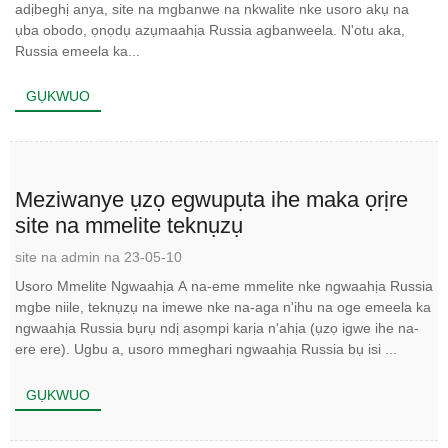
adịbeghị anya, site na mgbanwe na nkwalite nke usoro akụ na
ụba obodo, ọnọdụ azụmaahịa Russia agbanweela. N'otu aka,
Russia emeela ka...
GỤKWUO
Meziwanye ụzọ egwupụta ihe maka ọrịre
site na mmelite teknụzụ
site na admin na 23-05-10
Usoro Mmelite Ngwaahịa A na-eme mmelite nke ngwaahịa Russia
mgbe niile, teknụzụ na imewe nke na-aga n'ihu na oge emeela ka
ngwaahịa Russia bụrụ ndị asọmpi karịa n'ahịa (ụzọ igwe ihe na-
ere ere). Ugbu a, usoro mmeghari ngwaahịa Russia bụ isi ...
GỤKWUO