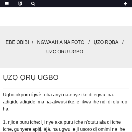
EBE OBIBI
NGWAAHỊA NA FOTO
ỤZỌ RỌBA
ỤZỌ ỌRỤ UGBO
ỤZỌ ỌRỤ UGBO
Ụgbọ okporo ígwè rọba anyị na-enye ike dị egwu, na-
adịgide adịgide, ma na-akwụsi ike, e jikwa ihe ndị dị elu rụọ
ha.
1. njide pụrụ iche: Iji nye aka pụrụ iche n'ọtụtụ ala dị iche
iche, gụnyere apịtị, ájá, na ugwu, e ji usoro dị omimi na ihe