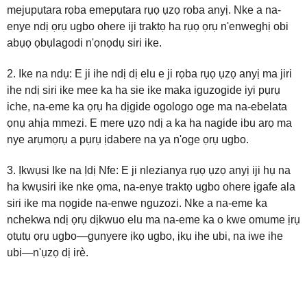
mejupụtara rọba emepụtara rụọ ụzọ roba anyị. Nke a na-
enye ndị ọrụ ugbo ohere iji traktọ ha rụọ ọrụ n'enweghị obi
abụọ ọbụlagodi n'ọnọdụ siri ike.
2. Ike na ndụ: E ji ihe ndị dị elu e ji rọba rụọ ụzọ anyị ma jiri
ihe ndị siri ike mee ka ha sie ike maka iguzogide iyi pụrụ
iche, na-eme ka ọrụ ha dịgide ogologo oge ma na-ebelata
ọnụ ahịa mmezi. E mere ụzọ ndị a ka ha nagide ibu arọ ma
nye arụmọrụ a pụrụ ịdabere na ya n'oge ọrụ ugbo.
3. Ịkwụsi Ike na Ịdị Nfe: E ji nlezianya rụọ ụzọ anyị iji hụ na
ha kwụsiri ike nke ọma, na-enye traktọ ugbo ohere ịgafe ala
siri ike ma nọgide na-enwe nguzozi. Nke a na-eme ka
nchekwa ndị ọrụ dịkwuo elu ma na-eme ka o kwe omume ịrụ
ọtụtụ ọrụ ugbo—gụnyere ịkọ ugbo, ịkụ ihe ubi, na iwe ihe
ubi—n'ụzọ dị irè.