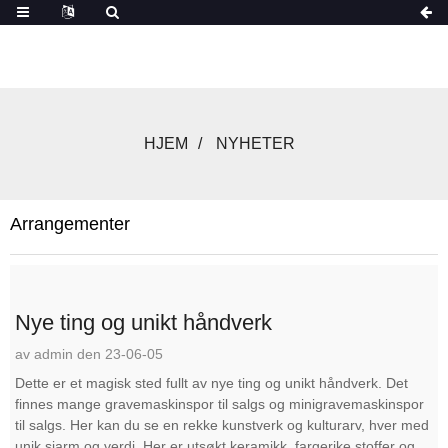
HJEM
NYHETER
Arrangementer
Nye ting og unikt håndverk
av admin den 23-06-05
Dette er et magisk sted fullt av nye ting og unikt håndverk. Det
finnes mange gravemaskinspor til salgs og minigravemaskinspor
til salgs. Her kan du se en rekke kunstverk og kulturarv, hver med
unik sjarm og verdi. Her er utsøkt keramikk, fargerike stoffer og