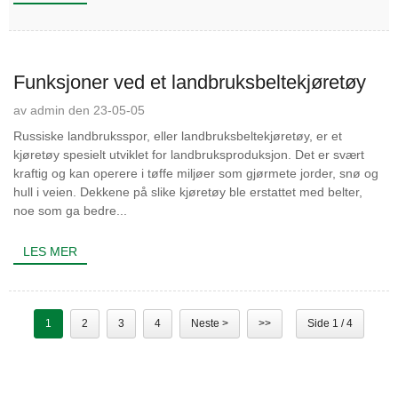
Funksjoner ved et landbruksbeltekjøretøy
av admin den 23-05-05
Russiske landbruksspor, eller landbruksbeltekjøretøy, er et
kjøretøy spesielt utviklet for landbruksproduksjon. Det er svært
kraftig og kan operere i tøffe miljøer som gjørmete jorder, snø og
hull i veien. Dekkene på slike kjøretøy ble erstattet med belter,
noe som ga bedre...
LES MER
1
2
3
4
Neste >
>>
Side 1 / 4