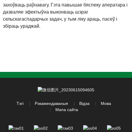
захоўваць раўнавагу. Гэта павышае бяспеку аператара і
дазваляе эфектыўна выконваць шэраг
сельскагаспадарчых задач, у тым ліку араць, пасеў і
збіраць ураджай.
Тэгі
Рэкамендаваныя
Відэа
Мова
Мапа сайта