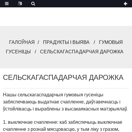
ГАЛОЎНАЯ
ПРАДУКТЫ І ВЫЯВА
ГУМОВЫЯ
ГУСЕНІЦЫ
СЕЛЬСКАГАСПАДАРЧАЯ ДАРОЖКА
СЕЛЬСКАГАСПАДАРЧАЯ ДАРОЖКА
Нашы сельскагаспадарчыя гумовыя гусеніцы
забяспечваюць выдатнае счапленне, даўгавечнасць і
ўстойлівасць і выраблены з высакаякасных матэрыялаў.
1. выключнае счапленне: каб забяспечыць выключнае
счапленне з рознай мясцовасцю, у тым ліку з гразом,