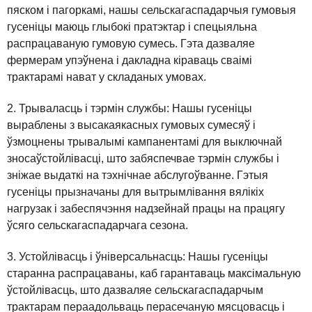
пяском і пагоркамі, нашы сельскагаспадарчыя гумовыя
гусеніцы маюць глыбокі пратэктар і спецыяльна
распрацаваную гумовую сумесь. Гэта дазваляе
фермерам упэўнена і дакладна кіраваць сваімі
трактарамі нават у складаных умовах.
2. Трываласць і тэрмін службы: Нашы гусеніцы
выраблены з высакаякасных гумовых сумесяў і
ўзмоцнены трывалымі кампанентамі для выключнай
зносаўстойлівасці, што забяспечвае тэрмін службы і
зніжае выдаткі на тэхнічнае абслугоўванне. Гэтыя
гусеніцы прызначаны для вытрымлівання вялікіх
нагрузак і забеспячэння надзейнай працы на працягу
ўсяго сельскагаспадарчага сезона.
3. Устойлівасць і ўніверсальнасць: Нашы гусеніцы
старанна распрацаваны, каб гарантаваць максімальную
ўстойлівасць, што дазваляе сельскагаспадарчым
трактарам пераадольваць перасечаную мясцовасць і