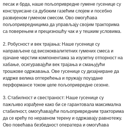
песак и брда, наше пољопривредне гумене гусенице су
конструисане са дубоким газећим слојем и посебно
развијеном гуменом смесом. Ово омогућава
пољопривредницима да управљају својим тракторима
са поверењем и прецизношћу чак и у тешким условима.
2. Робусност и век трајања: Наше гусенице су
направљене од висококвалитетних гумених смеса и
ојачане чврстим компонентама за изузетну отпорност на
хабање, осигуравајући век трајања и смањујући
трошкове одржавања. Ове гусенице су дизајниране да
издрже велика оптерећења и пружају поуздане
перформансе током целе пољопривредне сезоне.
3. Стабилност и свестраност: Наше гусенице су
пажљиво израђене како би се гарантовала максимална
стабилност, омогућавајући пољопривредним тракторима
да се крећу по неравном терену и одржавају равнотежу.
Ово повећава безбедност оператера и омогућава