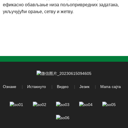
ефикасно обављање низа пољопривредних задатака,
укључујући орање, сетву и жетву.
Ознаке
Истакнуто
Видео
Језик
Мапа сајта