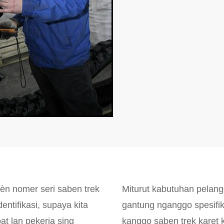
yèn nomer seri saben trek
Miturut kabutuhan pelang
entifikasi, supaya kita
gantung nganggo spesifik
pat lan pekerja sing
kanggo saben trek kare