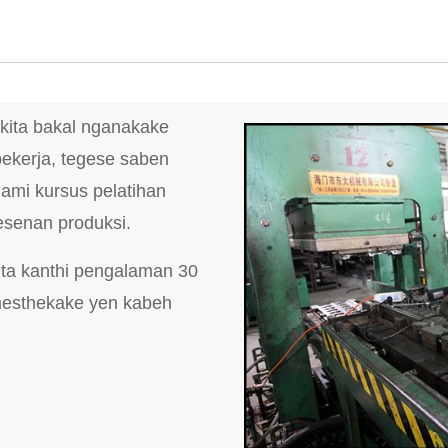
kita bakal nganakake
pekerja, tegese saben
lami kursus pelatihan
senan produksi.
ita kanthi pengalaman 30
mesthekake yen kabeh
.