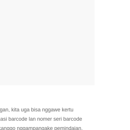
gan, kita uga bisa nggawe kertu
asi barcode lan nomer seri barcode
t kanggo nggampangake pemindaian,