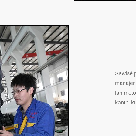
Sawisé p
manajer m
lan moto
kanthi ku