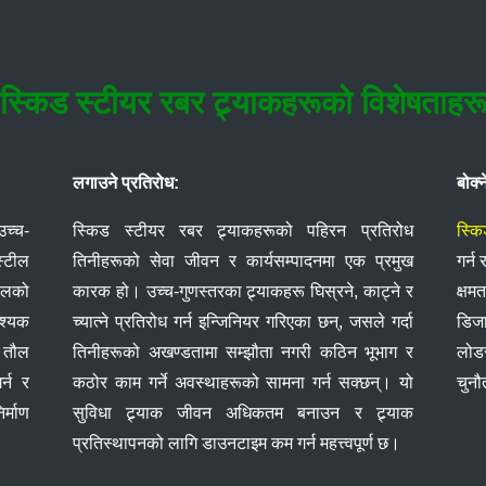
स्किड स्टीयर रबर ट्र्याकहरूको विशेषताहर
लगाउने प्रतिरोध:
बोक्न
च्च-
स्किड स्टीयर रबर ट्र्याकहरूको पहिरन प्रतिरोध
स्कि
स्टील
तिनीहरूको सेवा जीवन र कार्यसम्पादनमा एक प्रमुख
गर्न
ीलको
कारक हो। उच्च-गुणस्तरका ट्र्याकहरू घिस्रने, काट्ने र
क्षम
वश्यक
च्यात्ने प्रतिरोध गर्न इन्जिनियर गरिएका छन्, जसले गर्दा
डिजा
ो तौल
तिनीहरूको अखण्डतामा सम्झौता नगरी कठिन भूभाग र
लोड
्न र
कठोर काम गर्ने अवस्थाहरूको सामना गर्न सक्छन्। यो
चुनौ
र्माण
सुविधा ट्र्याक जीवन अधिकतम बनाउन र ट्र्याक
प्रतिस्थापनको लागि डाउनटाइम कम गर्न महत्त्वपूर्ण छ।