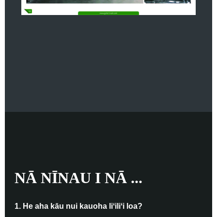
NĀ NĪNAU I NĀ ...
1. He aha kāu nui kauoha liʻiliʻi loa?