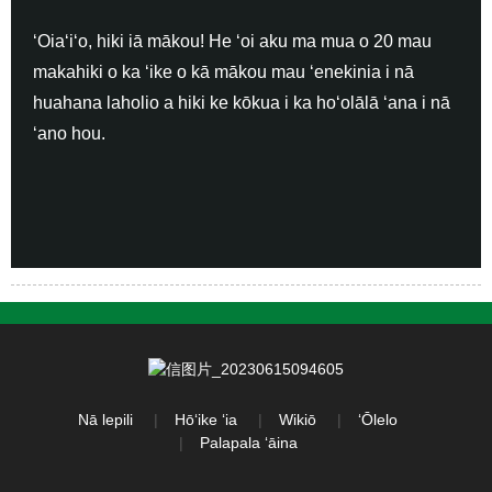
ʻOiaʻiʻo, hiki iā mākou! He ʻoi aku ma mua o 20 mau
makahiki o ka ʻike o kā mākou mau ʻenekinia i nā
huahana laholio a hiki ke kōkua i ka hoʻolālā ʻana i nā
ʻano hou.
Nā lepili
Hōʻike ʻia
Wikiō
ʻŌlelo
Palapala ʻāina