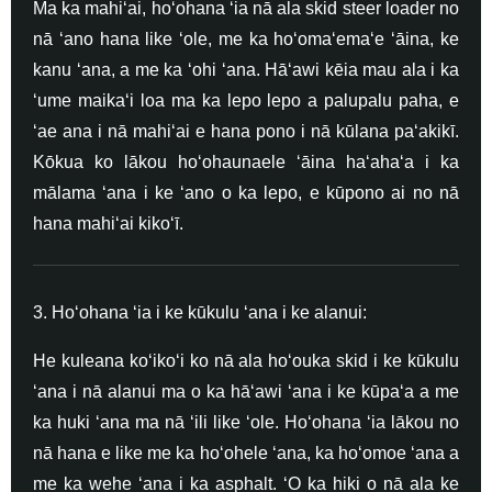
Ma ka mahiʻai, hoʻohana ʻia nā ala skid steer loader no
nā ʻano hana like ʻole, me ka hoʻomaʻemaʻe ʻāina, ke
kanu ʻana, a me ka ʻohi ʻana. Hāʻawi kēia mau ala i ka
ʻume maikaʻi loa ma ka lepo lepo a palupalu paha, e
ʻae ana i nā mahiʻai e hana pono i nā kūlana paʻakikī.
Kōkua ko lākou hoʻohaunaele ʻāina haʻahaʻa i ka
mālama ʻana i ke ʻano o ka lepo, e kūpono ai no nā
hana mahiʻai kikoʻī.
3. Hoʻohana ʻia i ke kūkulu ʻana i ke alanui:
He kuleana koʻikoʻi ko nā ala hoʻouka skid i ke kūkulu
ʻana i nā alanui ma o ka hāʻawi ʻana i ke kūpaʻa a me
ka huki ʻana ma nā ʻili like ʻole. Hoʻohana ʻia lākou no
nā hana e like me ka hoʻohele ʻana, ka hoʻomoe ʻana a
me ka wehe ʻana i ka asphalt. ʻO ka hiki o nā ala ke