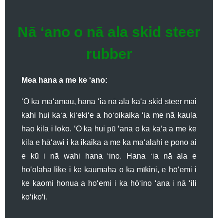
Nā ʻano o nā ala skid steer
rubber
Mea hana a me ke ʻano:
ʻO ka maʻamau, hana ʻia nā ala kaʻa skid steer mai
kahi hui kaʻa kiʻekiʻe a hoʻoikaika ʻia me nā kaula
hao kila i loko. ʻO ka hui pū ʻana o ka kaʻa a me ke
kila e hāʻawi i ka ikaika a me ka maʻalahi e pono ai
e kū i nā wahi hana ʻino. Hana ʻia nā ala e
hoʻolaha like i ke kaumaha o ka mīkini, e hōʻemi i
ke kaomi honua a hoʻemi i ka hōʻino ʻana i nā ʻili
koʻikoʻi.