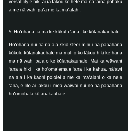
versatility e hiki ai iā lākou ke hele ma nā ʻāina pōhaku
a me nā wahi paʻa me ka maʻalahi.
5. Hoʻohana ʻia ma ke kūkulu ʻana i ke kūlanakauhale:
Hoʻohana nui ʻia nā ala skid steer mini i nā papahana
kūkulu kūlanakauhale ma muli o ko lākou hiki ke hana
ma nā wahi paʻa o ke kūlanakauhale. Mai ka wāwahi
ʻana a hiki i ka hoʻomaʻemaʻe ʻana i ke kahua, hāʻawi
nā ala i ka kaohi pololei a me ka maʻalahi o ka neʻe
ʻana, e lilo ai lākou i mea waiwai nui no nā papahana
hoʻomohala kūlanakauhale.