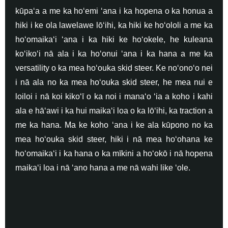
kūpaʻa a me ka hoʻemi ʻana i ka hopena o ka honua a
hiki i ke ola lawelawe lōʻihi, ka hiki ke hoʻololi a me ka
hoʻomaikaʻi ʻana i ka hiki ke hoʻokele, he kuleana
koʻikoʻi nā ala i ka hoʻonui ʻana i ka hana a me ka
versatility o ka mea hoʻouka skid steer. Ke noʻonoʻo nei
i nā ala no ka mea hoʻouka skid steer, he mea nui e
loiloi i nā koi kikoʻī o ka noi i manaʻo ʻia a koho i kahi
ala e hāʻawi i ka hui maikaʻi loa o ka lōʻihi, ka traction a
me ka hana. Ma ke koho ʻana i ke ala kūpono no ka
mea hoʻouka skid steer, hiki i nā mea hoʻohana ke
hoʻomaikaʻi i ka hana o ka mīkini a hoʻokō i nā hopena
maikaʻi loa i nā ʻano hana a me nā wahi like ʻole.