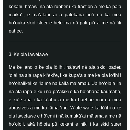
kekahi, hāʻawi nā ala rubber i ka traction a me ka paʻa
maikaʻi, e maʻalahi ai a palekana hoʻi no ka mea
hoʻouka skid steer e hele ma nā pali piʻi a me nā ʻili
pahee.
3. Ke ola lawelawe
Ma ke ʻano o ke ola lōʻihi, hāʻawi nā ala skid loader,
ʻoiai nā ala rapa kiʻekiʻe, i ke kūpaʻa a me ke ola lōʻihi i
hoʻohālikelike ʻia me nā kaila maʻamau. Ua hoʻolālā ʻia
nā ala rapa e kū i nā paʻakikī o ka hoʻohana kaumaha,
e kūʻē ana i ka ʻaʻahu a me ka haehae mai nā mea
abrasives a me ka ʻāina ʻino. ʻAʻole wale ka lōʻihi o ke
ola lawelawe e hōʻemi i nā kumukūʻai mālama a me nā
hoʻololi, akā hōʻoia pū kekahi e hiki i ka skid steer