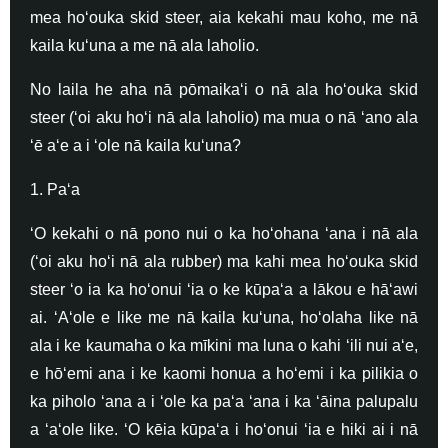
mea hoʻouka skid steer, aia kekahi mau koho, me nā
kaila kuʻuna a me nā ala laholio.
No laila he aha nā pōmaikaʻi o nā ala hoʻouka skid
steer (ʻoi aku hoʻi nā ala laholio) ma mua o nā ʻano ala
ʻē aʻe a i ʻole nā ​​​​​​kaila kuʻuna?
1. Paʻa
ʻO kekahi o nā pono nui o ka hoʻohana ʻana i nā ala
(ʻoi aku hoʻi nā ala rubber) ma kahi mea hoʻouka skid
steer ʻo ia ka hoʻonui ʻia o ke kūpaʻa a lākou e hāʻawi
ai. ʻAʻole e like me nā kaila kuʻuna, hoʻolaha like nā
ala i ke kaumaha o ka mīkini ma luna o kahi ʻili nui aʻe,
e hōʻemi ana i ke kaomi honua a hoʻemi i ka pilikia o
ka piholo ʻana a i ʻole ka paʻa ʻana i ka ʻāina palupalu
a ʻaʻole like. ʻO kēia kūpaʻa i hoʻonui ʻia e hiki ai i nā