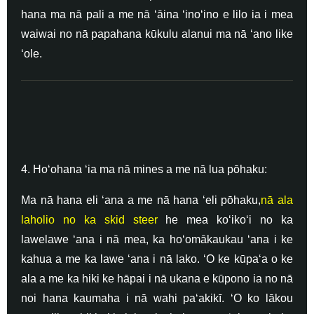
hana ma nā pali a me nā ʻāina ʻinoʻino e lilo ia i mea
waiwai no nā papahana kūkulu alanui ma nā ʻano like
ʻole.
4. Hoʻohana ʻia ma nā mines a me nā lua pōhaku:
Ma nā hana eli ʻana a me nā hana ʻeli pōhaku,
nā ala
laholio no ka skid steer
he mea koʻikoʻi no ka
lawelawe ʻana i nā mea, ka hoʻomākaukau ʻana i ke
kahua a me ka lawe ʻana i nā lako. ʻO ke kūpaʻa o ke
ala a me ka hiki ke hāpai i nā ukana e kūpono ia no nā
noi hana kaumaha i nā wahi paʻakikī. ʻO ko lākou