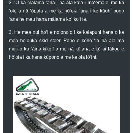
2. ʻO ka mālama ʻana i nā ala kaʻa i maʻemaʻe, me ka
ʻole o nā ʻōpala a me ka hōʻoia ʻana i ke kāohi pono
ʻana he mau hana mālama koʻikoʻi ia.
3. He mea nui hoʻi e noʻonoʻo i ke kaiapuni hana o ka
mea hoʻouka skid steer. Pono e koho ʻia nā ala ma
muli o ka ʻāina kikoʻī a me nā kūlana e kū ai lākou e
hōʻoia i ka hana kūpono a me ke ola lōʻihi.