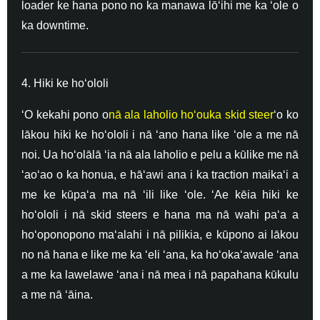
loader ke hana pono no ka manawa lōʻihi me ka ʻole o
ka downtime.
4. Hiki ke hoʻololi
ʻO kekahi pono o
nā ala laholio hoʻouka skid steer
ʻo ko
lākou hiki ke hoʻololi i nā ʻano hana like ʻole a me nā
noi. Ua hoʻolālā ʻia nā ala laholio e pelu a kūlike me nā
ʻaoʻao o ka honua, e hāʻawi ana i ka traction maikaʻi a
me ke kūpaʻa ma nā ʻili like ʻole. ʻAe kēia hiki ke
hoʻololi i nā skid steers e hana ma nā wahi paʻa a
hoʻoponopono maʻalahi i nā pilikia, e kūpono ai lākou
no nā hana e like me ka ʻeli ʻana, ka hoʻokaʻawale ʻana
a me ka lawelawe ʻana i nā mea i nā papahana kūkulu
a me nā ʻāina.