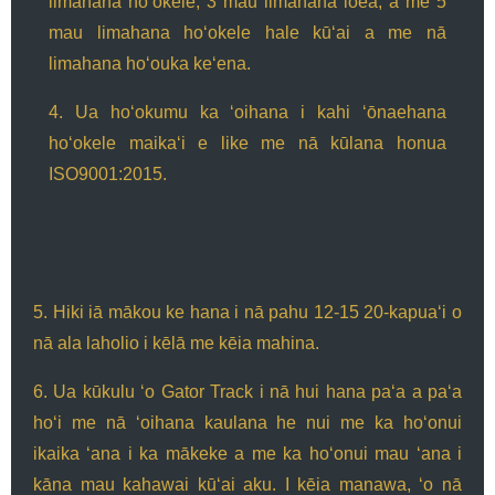
limahana hoʻokele, 3 mau limahana loea, a me 5
mau limahana hoʻokele hale kūʻai a me nā
limahana hoʻouka keʻena.
4. Ua hoʻokumu ka ʻoihana i kahi ʻōnaehana
hoʻokele maikaʻi e like me nā kūlana honua
ISO9001:2015.
5. Hiki iā mākou ke hana i nā pahu 12-15 20-kapuaʻi o
nā ala laholio i kēlā me kēia mahina.
6. Ua kūkulu ʻo Gator Track i nā hui hana paʻa a paʻa
hoʻi me nā ʻoihana kaulana he nui me ka hoʻonui
ikaika ʻana i ka mākeke a me ka hoʻonui mau ʻana i
kāna mau kahawai kūʻai aku. I kēia manawa, ʻo nā