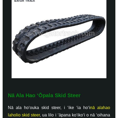
Nā Ala Hao ʻŌpala Skid Steer
Nā ala hoʻouka skid steer, i ʻike ʻia hoʻi
nā alahao
laholio skid steer
, ua lilo i ʻāpana koʻikoʻi o nā ʻoihana