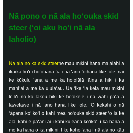
Nā pono o nā ala hoʻouka skid
steer (ʻoi aku hoʻi nā ala
laholio)
Nā ala no ka skid steer
he mau mīkini hana maʻalahi a
ikaika hoʻi i hoʻohana ʻia i nā ʻano ʻoihana like ʻole mai
ke kūkulu ʻana a me ka hoʻolālā ʻāina a hiki i ka
mahiʻai a me ka ululāʻau. Ua ʻike ʻia kēia mau mīkini
liʻiliʻi no ko lākou hiki ke hoʻokele i nā wahi paʻa a
lawelawe i nā ʻano hana like ʻole. ʻO kekahi o nā
ʻāpana koʻikoʻi o kahi mea hoʻouka skid steer ʻo ia ke
ala, kahi e pāʻani ai i kahi kuleana koʻikoʻi i ka hana a
me ka hana o ka mīkini. I ke koho ʻana i nā ala no kāu