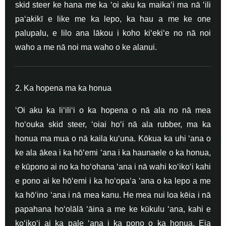
skid steer ke hana me ka ʻoi aku ka maikaʻi ma nā ʻili
paʻakikī e like me ka lepo, ka hau a me ke one
palupalu, e lilo ana lākou i koho kiʻekiʻe no nā noi
waho a me nā noi ma waho o ke alanui.
2. Ka hopena ma ka honua
ʻOi aku ka liʻiliʻi o ka hopena o nā ala no nā mea
hoʻouka skid steer, ʻoiai hoʻi nā ala rubber, ma ka
honua ma mua o nā kaila kuʻuna. Kōkua ka uhi ʻana o
ke ala ākea i ka hōʻemi ʻana i ka haunaele o ka honua,
e kūpono ai no ka hoʻohana ʻana i nā wahi koʻikoʻi kahi
e pono ai ke hōʻemi i ka hoʻopaʻa ʻana o ka lepo a me
ka hōʻino ʻana i nā mea kanu. He mea nui loa kēia i nā
papahana hoʻolālā ʻāina a me ke kūkulu ʻana, kahi e
koʻikoʻi ai ka pale ʻana i ka pono o ka honua. Eia