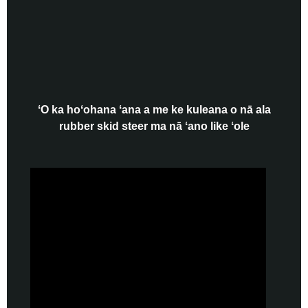
ʻO ka hoʻohana ʻana a me ke kuleana o nā ala
rubber skid steer ma nā ʻano like ʻole