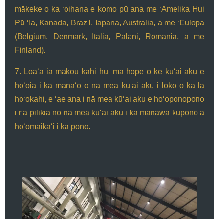
mākeke o ka ʻoihana e komo pū ana me ʻAmelika Hui
Pū ʻIa, Kanada, Brazil, Iapana, Australia, a me ʻEulopa
(Belgium, Denmark, Italia, Palani, Romania, a me
Finland).
7. Loaʻa iā mākou kahi hui ma hope o ke kūʻai aku e
hōʻoia i ka manaʻo o nā mea kūʻai aku i loko o ka lā
hoʻokahi, e ʻae ana i nā mea kūʻai aku e hoʻoponopono
i nā pilikia no nā mea kūʻai aku i ka manawa kūpono a
hoʻomaikaʻi i ka pono.