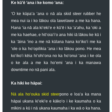
Ke kū'ē ʻana i ke komo ʻana:
ʻO ke kūpaʻa ʻana o nā ala skid steer rubber he
mea nui ia i ko lākou ola lawelawe a me ka hana.
Hana ʻia nā ala kiʻekiʻe e kūʻē i ka ʻaʻahu, ka ʻoki a
me ka haehae, e hōʻoiaʻiʻo ana hiki iā lākou ke kū i
ka ʻāina ʻino a me nā kūlana hana koʻikoʻi me ka
ʻole o ka hoʻopilikia ʻana i ko lākou pono. He mea
koʻikoʻi kēia hiʻohiʻona no ka hoʻonui ʻana i ke ola
o ke ala a me ka hoʻemi ʻana i ka manawa
downtime no nā pani ala.
Ka hiki ke hāpai:
Nā ala hoʻouka skid steer
pono e loaʻa ka mana
hāpai ukana kiʻekiʻe e kākoʻo i ke kaumaha o ka
mīkini a kū i nā ukana kaumaha i ka wā o ka hana.