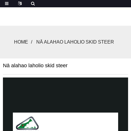
HOME
NĀ ALAHAO LAHOLIO SKID STEER
Nā alahao laholio skid steer