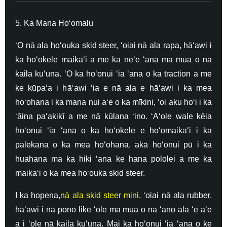
5. Ka Mana Hoʻomalu
ʻO nā ala hoʻouka skid steer, ʻoiai nā ala rapa, hāʻawi i
ka hoʻokele maikaʻi a me ka neʻe ʻana ma mua o nā
kaila kuʻuna. ʻO ka hoʻonui ʻia ʻana o ka traction a me
ke kūpaʻa i hāʻawi ʻia e nā ala e hāʻawi i ka mea
hoʻohana i ka mana nui aʻe o ka mīkini, ʻoi aku hoʻi i ka
ʻāina paʻakikī a me nā kūlana ʻino. ʻAʻole wale kēia
hoʻonui ʻia ʻana o ka hoʻokele e hoʻomaikaʻi i ka
palekana o ka mea hoʻohana, akā hoʻonui pū i ka
huahana ma ka hiki ʻana ke hana pololei a me ka
maikaʻi o ka mea hoʻouka skid steer.
I ka hopena,
nā ala skid steer mini
, ʻoiai nā ala rubber,
hāʻawi i nā pono like ʻole ma mua o nā ʻano ala ʻē aʻe
a i ʻole nā ​​​​​​kaila kuʻuna. Mai ka hoʻonui ʻia ʻana o ke