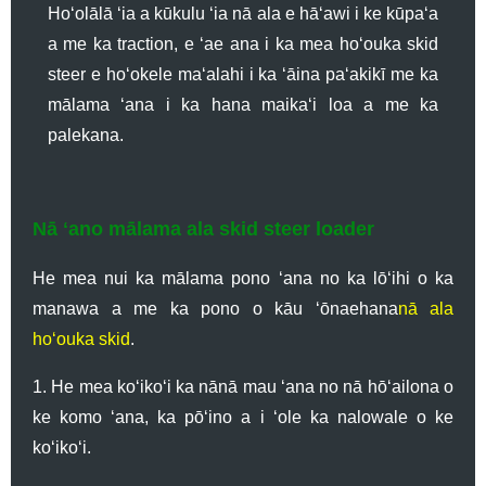
Hoʻolālā ʻia a kūkulu ʻia nā ala e hāʻawi i ke kūpaʻa
a me ka traction, e ʻae ana i ka mea hoʻouka skid
steer e hoʻokele maʻalahi i ka ʻāina paʻakikī me ka
mālama ʻana i ka hana maikaʻi loa a me ka
palekana.
Nā ʻano mālama ala skid steer loader
He mea nui ka mālama pono ʻana no ka lōʻihi o ka
manawa a me ka pono o kāu ʻōnaehana
nā ala
hoʻouka skid
.
1. He mea koʻikoʻi ka nānā mau ʻana no nā hōʻailona o
ke komo ʻana, ka pōʻino a i ʻole ka nalowale o ke
koʻikoʻi.