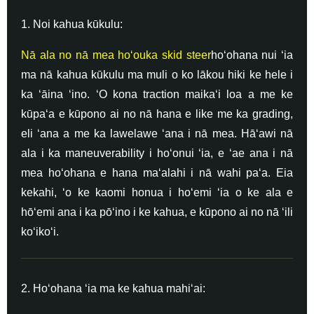
1. Noi kahua kūkulu:
Nā ala no nā mea hoʻouka skid steer
hoʻohana nui ʻia
ma nā kahua kūkulu ma muli o ko lākou hiki ke hele i
ka ʻāina ʻino. ʻO kona traction maikaʻi loa a me ke
kūpaʻa e kūpono ai no nā hana e like me ka grading,
eli ʻana a me ka lawelawe ʻana i nā mea. Hāʻawi nā
ala i ka maneuverability i hoʻonui ʻia, e ʻae ana i nā
mea hoʻohana e hana maʻalahi i nā wahi paʻa. Eia
kekahi, ʻo ke kaomi honua i hoʻemi ʻia o ke ala e
hōʻemi ana i ka pōʻino i ke kahua, e kūpono ai no nā ʻili
koʻikoʻi.
2. Hoʻohana ʻia ma ke kahua mahiʻai: