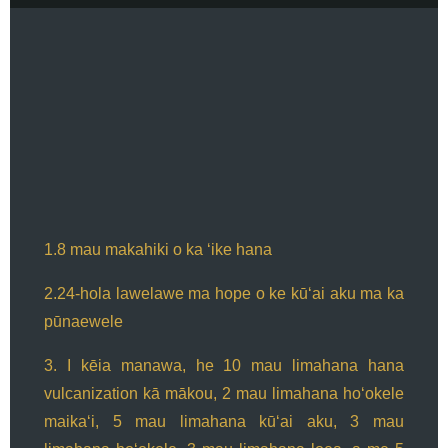
1.8 mau makahiki o ka ʻike hana
2.24-hola lawelawe ma hope o ke kūʻai aku ma ka
pūnaewele
3. I kēia manawa, he 10 mau limahana hana
vulcanization kā mākou, 2 mau limahana hoʻokele
maikaʻi, 5 mau limahana kūʻai aku, 3 mau