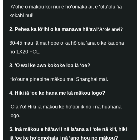
ʻAʻohe o mākou koi nui e hoʻomaka ai, e ʻoluʻolu ʻia
kekahi nui!
2. Pehea ka lōʻihi o ka manawa hāʻawi
ʻAʻole anei?
30-45 mau lā ma hope o ka hōʻoia ʻana o ke kauoha
no 1X20 FCL.
3. ʻO wai ke awa kokoke loa iā ʻoe?
Hoʻouna pinepine mākou mai Shanghai mai.
4. Hiki iā ʻoe ke hana me kā mākou logo?
ʻOiaʻiʻo! Hiki iā mākou ke hoʻopilikino i nā huahana
logo.
5. Inā mākou e hāʻawi i nā laʻana a i ʻole nā ​​kiʻi, hiki
iā ʻoe ke hoʻomohala i nā ʻano hou no mākou?