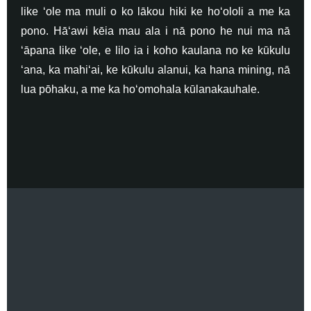
like ʻole ma muli o ko lākou hiki ke hoʻololi a me ka
pono. Hāʻawi kēia mau ala i nā pono he nui ma nā
ʻāpana like ʻole, e lilo ia i koho kaulana no ke kūkulu
ʻana, ka mahiʻai, ke kūkulu alanui, ka hana mining, nā
lua pōhaku, a me ka hoʻomohala kūlanakauhale.