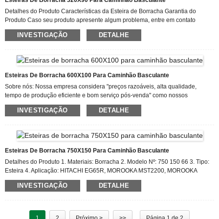
Esteiras De Borracha 320X90 Para Caminhão Basculante
Detalhes do Produto Características da Esteira de Borracha Garantia do
Produto Caso seu produto apresente algum problema, entre em contato
conosco imediatamente e responderemos e resolveremos a situação
INVESTIGAÇÃO
DETALHE
adequadamente, de acordo com as normas da nossa empresa. Acreditamos
que nossos serviços proporcionam tranquilidade aos nossos clientes. Devido
à ampla aplicabilidade dos nossos produtos, bem como à sua excelente
qualidade e bom serviço pós-venda, eles têm sido utilizados por diversas
empresas e conquistado a aprovação dos clientes.
Esteiras De Borracha 600X100 Para Caminhão Basculante
Sobre nós: Nossa empresa considera "preços razoáveis, alta qualidade,
tempo de produção eficiente e bom serviço pós-venda" como nossos
princípios. Esperamos cooperar com mais clientes para o desenvolvimento e
INVESTIGAÇÃO
DETALHE
benefícios mútuos no futuro. Entre em contato conosco. Nosso objetivo é ser o
palco para a realização dos sonhos de nossos funcionários! Construir uma
equipe mais feliz, unida e experiente! Alcançar o benefício mútuo de nossos
clientes, fornecedores, da sociedade e de nós mesmos para a venda por
atacado de esteiras de borracha 600×...
Esteiras De Borracha 750X150 Para Caminhão Basculante
Detalhes do Produto 1. Materiais: Borracha 2. Modelo Nº: 750 150 66 3. Tipo:
Esteira 4. Aplicação: HITACHI EG65R, MOROOKA MST2200, MOROOKA
MST2300, IHI IC100, ALLTRACK AT2200 5. Condição: Novo 6. Largura: 750
INVESTIGAÇÃO
DETALHE
mm 7. Comprimento do Passo: 150 mm 8. Número de Elos: 66
(Personalizável) 9. Peso: 1361 kg 10. Certificação: ISO9001: 2000 11. Local de
Origem: Xangai, China (Continente) 12. Cor: Preto 13. Embalagem para
Transporte: Embalagem simples ou paletes de madeira 14. Data de Entrega:
1
2
Próximo >
>>
Página 1 de 2