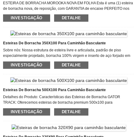
ESTEIRA DE BORRACHA MOROOKA NOVA EM FOLHA Esta é uma (1) esteira
de borracha nova, de reposição, com GARANTIA de encaixe PERFEITO nos
seguintes modelos: MST2200, MST2200VD, MST2300. Se você não encontrar
INVESTIGAÇÃO
DETALHE
seu modelo listado acima, entre em contato conosco! Temos centenas de
tamanhos! A esteira tem 750 mm de largura, passo de 150 mm e 66 elos.
Sobre nós: Sempre acreditamos que o caráter de uma pessoa determina a
qualidade dos produtos, os detalhes determinam a qualidade dos produtos,
com uma equipe REALISTA, EFICIENTE E INOVADORA...
Esteiras De Borracha 350X100 Para Caminhão Basculante
Sobre nós: Nossa estrutura de esteira livre e articulada, padrão de piso
especialmente projetado, borracha 100% virgem e inserto de aço forjado em
peça única resultam em extrema durabilidade e desempenho, além de maior
INVESTIGAÇÃO
DETALHE
vida útil para equipamentos de construção. As esteiras Gator Track oferecem
alto nível de confiabilidade e qualidade graças à nossa tecnologia de ponta
em moldes e formulação de borracha. Sabemos que só prosperamos se
pudermos garantir preços competitivos e qualidade vantajosa
simultaneamente para o setor de construção.
Esteiras De Borracha 500X100 Para Caminhão Basculante
Detalhes do Produto: Características das Esteiras de Borracha GATOR
TRACK: Oferecemos esteiras de borracha premium 500x100 para
basculantes, garantindo o máximo desempenho das suas máquinas. Nosso
INVESTIGAÇÃO
DETALHE
compromisso é simplificar o processo de compra de esteiras de borracha de
reposição e entregar um produto de qualidade diretamente na sua porta.
Quanto mais rápido pudermos fornecer suas esteiras, mais rápido você
poderá concluir seu trabalho! Devido à ampla aplicabilidade dos nossos
produtos, bem como à sua excelente qualidade e bom serviço pós-venda...