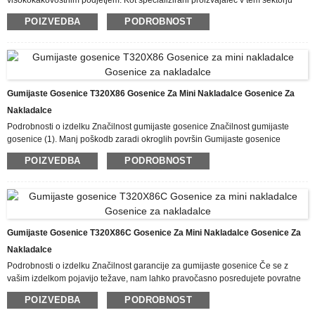
smo si pridobili bogate praktične delovne izkušnje s proizvodnjo in
POIZVEDBA
PODROBNOST
upravljanjem mini bagrov za Kitajsko. Z visoko kakovostjo, razumno ceno,
pravočasno dostavo ter prilagojenimi in personaliziranimi storitvami, ki
strankam pomagajo uspešno doseči njihove cilje, je naše podjetje deležno
pohval tako na domačem kot tujem trgu. Kupci ...
Gumijaste Gosenice T320X86 Gosenice Za Mini Nakladalce Gosenice Za
Nakladalce
Podrobnosti o izdelku Značilnost gumijaste gosenice Značilnost gumijaste
gosenice (1). Manj poškodb zaradi okroglih površin Gumijaste gosenice
povzročajo manj škode na cestah kot jeklene gosenice in manj kolesnic na
POIZVEDBA
PODROBNOST
mehkih tleh kot jeklene gosenice kolesnih izdelkov. (2). Nizek hrup Gumijaste
gosenice so prednost za opremo, ki deluje v prometnih območjih, saj so manj
hrupne kot jeklene gosenice. (3). Visoka hitrost Gumijaste gosenice
omogočajo strojem, da se premikajo z večjo hitrostjo kot jeklene gosenice. (4).
Manj vibracij Gumijaste gosenice izolirajo ...
Gumijaste Gosenice T320X86C Gosenice Za Mini Nakladalce Gosenice Za
Nakladalce
Podrobnosti o izdelku Značilnost garancije za gumijaste gosenice Če se z
vašim izdelkom pojavijo težave, nam lahko pravočasno posredujete povratne
informacije, mi pa se vam bomo odzvali in težavo ustrezno obravnavali v
POIZVEDBA
PODROBNOST
skladu s predpisi našega podjetja. Verjamemo, da lahko naše storitve