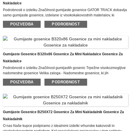
Nakladalce
Podrobnosti o izdelku Značilnost gumijaste gosenice GATOR TRACK dobavlja
samo gumijaste gosenice, izdelane iz visokokakovostnih materialov, ki
zagotavljajo vrhunsko zmogljivost v najrazličnejših delovnih pogojih. Poleg
POIZVEDBA
PODROBNOST
tega gumijaste gosenice, ki jih dobavljamo na naši spletni strani, prihajajo od
proizvajalcev, ki upoštevajo stroge standarde kakovosti ISO 9001. Gumijasta
gosenica je nova vrsta podvozja, ki se uporablja na majhnih bagrih in drugih
srednje velikih in velikih gradbenih strojih. Ima gosenično steno ...
Gumijaste Gosenice B320x86 Gosenice Za Mini Nakladalce Gosenice Za
Nakladalce
Podrobnosti o izdelku Značilnost gumijastih gosenic Trpežne visokozmogljive
nadomestne gosenice Velika zaloga - Nadomestne gosenice, ki jih
potrebujete, vam lahko dobavimo takrat, ko jih potrebujete; zato vam ni treba
POIZVEDBA
PODROBNOST
skrbeti za izpade, medtem ko čakate na dele. Hitra dostava ali prevzem - Naše
nadomestne gosenice za kompaktne nakladalnike odpremimo isti dan, ko
naročite; če pa ste lokalni, lahko naročilo prevzamete neposredno pri nas.
Strokovnjaki na voljo - Naši usposobljeni in izkušeni člani ekipe poznajo vaše
...
Gumijaste Gosenice B250X72 Gosenice Za Mini Nakladalnik Gosenice Za
Nakladalnik
O nas Naše kupce podpiramo z idealnimi izdelki vrhunske kakovosti in
visokokakovostnim podjetjem. Kot specializirani proizvajalec v tem sektorju