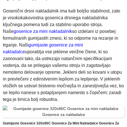
Gosenični drsni nakladalnik ima tudi boljšo stabilnost, zato
je visokokakovostna gosenica drsnega nakladalnika
ključnega pomena tudi za stabilno uporabo stroja.
Naše
gosenice za mini nakladalnik
so izdelani iz posebej
formuliranih gumijastih zmesi, ki so odporne na rezanje in
trganje. Naši
gumijaste gosenice za mini
nakladalce
uporablja vse jeklene verižne člene, ki so
zasnovani tako, da ustrezajo natančnim specifikacijam
vodenja, da se prilegajo vašemu stroju in zagotavljajo
nemoteno delovanje opreme. Jekleni deli so kovani v utopu
in prevlečeni z edinstvenim lepilom za lepljenje. V jeklenih
vložkih se ustvari bistveno močnejša in zanesljivejša vez, ko
se lepilo nanese s potapljanjem namesto s čopičem; zaradi
tega je tirnica bolj robustna.
Gumijaste Gosenice 320x86C Gosenice Za Mini Nakladalce Gosenice Za