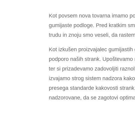
Kot povsem nova tovarna imamo povs
gumijaste podloge. Pred kratkim smo
trudu in znoju smo veseli, da raste
Kot izkušen proizvajalec gumijastih 
podporo naših strank. Upoštevamo mo
ter si prizadevamo zadovoljiti razno
izvajamo strog sistem nadzora kako
presega standarde kakovosti strank
nadzorovane, da se zagotovi optima