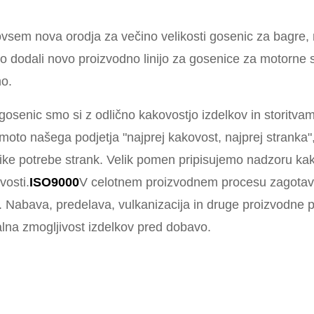
em nova orodja za večino velikosti gosenic za bagre, 
 dodali novo proizvodno linijo za gosenice za motorne s
mo.
gosenic smo si z odlično kakovostjo izdelkov in storitvam
to našega podjetja "najprej kakovost, najprej stranka"
like potrebe strank. Velik pomen pripisujemo nadzoru kak
vosti.
ISO9000
V celotnem proizvodnem procesu zagotavlj
. Nabava, predelava, vulkanizacija in druge proizvodne 
lna zmogljivost izdelkov pred dobavo.