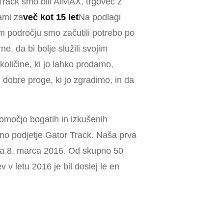
Track smo bili AIMAX, trgovec z
ami za
več kot 15 let
Na podlagi
m področju smo začutili potrebo po
ne, da bi bolje služili svojim
količine, ki jo lahko prodamo,
dobre proge, ki jo zgradimo, in da
pomočjo bogatih in izkušenih
eno podjetje Gator Track. Naša prva
ena 8. marca 2016. Od skupno 50
v v letu 2016 je bil doslej le en