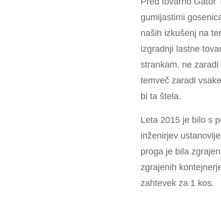
Pred tovarno Gator 
gumijastimi gosenic
naših izkušenj na te
izgradnji lastne tovar
strankam, ne zaradi 
temveč zaradi vsake 
bi ta štela.
Leta 2015 je bilo s 
inženirjev ustanovlj
proga je bila zgraj
zgrajenih kontejnerje
zahtevek za 1 kos.