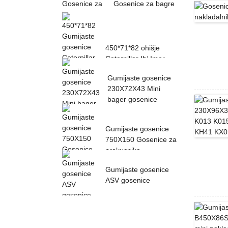
Gosenice za bagre
450*71*82 ohišje
Caterpillar Ihi Imer
Sumitomo gumijasto ...
Gumijaste gosenice
230X72X43 Mini
bager gosenice
Gumijaste gosenice
750X150 Gosenice za
prekucnike
Gumijaste gosenice
ASV gosenice