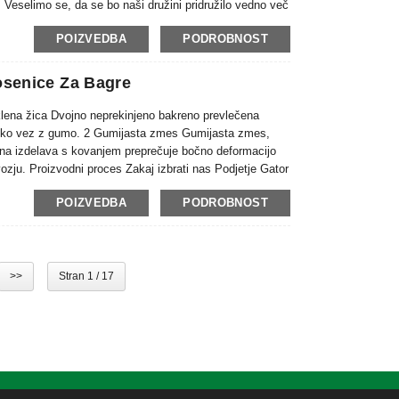
 Veselimo se, da se bo naši družini pridružilo vedno več
POIZVEDBA
PODROBNOST
senice Za Bagre
eklena žica Dvojno neprekinjeno bakreno prevlečena
unsko vez z gumo. 2 Gumijasta zmes Gumijasta zmes,
elna izdelava s kovanjem preprečuje bočno deformacijo
ozju. Proizvodni proces Zakaj izbrati nas Podjetje Gator
za proizvodnjo ...
POIZVEDBA
PODROBNOST
>>
Stran 1 / 17