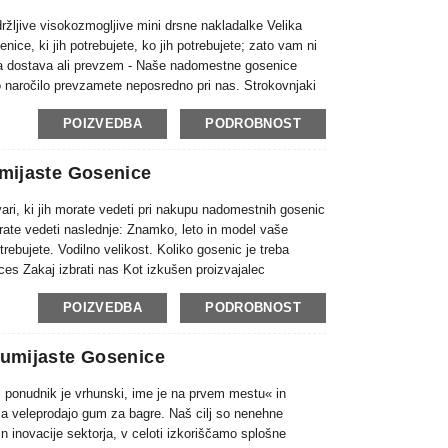
ržljive visokozmogljive mini drsne nakladalke Velika
ce, ki jih potrebujete, ko jih potrebujete; zato vam ni
tra dostava ali prevzem - Naše nadomestne gosenice
ko naročilo prevzamete neposredno pri nas. Strokovnjaki
ajo vašo opremo in ...
POIZVEDBA
PODROBNOST
mijaste Gosenice
ari, ki jih morate vedeti pri nakupu nadomestnih gosenic
morate vedeti naslednje: Znamko, leto in model vaše
trebujete. Vodilno velikost. Koliko gosenic je treba
oces Zakaj izbrati nas Kot izkušen proizvajalec
in ...
POIZVEDBA
PODROBNOST
umijaste Gosenice
 ponudnik je vrhunski, ime je na prvem mestu« in
a veleprodajo gum za bagre. Naš cilj so nenehne
 in inovacije sektorja, v celoti izkoriščamo splošne