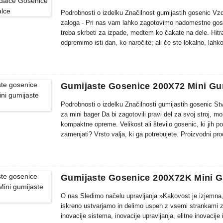
Podrobnosti o izdelku Značilnost gumijastih gosenic Vzd
zaloga - Pri nas vam lahko zagotovimo nadomestne goseni
treba skrbeti za izpade, medtem ko čakate na dele. Hi
odpremimo isti dan, ko naročite; ali če ste lokalno, lah
na voljo - Naši usposobljeni in izkušeni člani ekipe pozn
Gumijaste Gosenice 200X72 Mini Gu
Podrobnosti o izdelku Značilnosti gumijastih gosenic Stv
za mini bager Da bi zagotovili pravi del za svoj stroj, 
kompaktne opreme. Velikost ali število gosenic, ki jih po
zamenjati? Vrsto valja, ki ga potrebujete. Proizvodni pr
gumijastih gosenic za traktorje smo si pridobili zaupanje 
Gumijaste Gosenice 200X72K Mini G
O nas Sledimo načelu upravljanja »Kakovost je izjemna,
iskreno ustvarjamo in delimo uspeh z vsemi strankami z
inovacije sistema, inovacije upravljanja, elitne inovacije