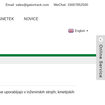
Email: sales@gatortrack.com
WeChat: 15657852500
SNETEK
NOVICE
English
 uporabljajo v inženirskih strojih, kmetijskih