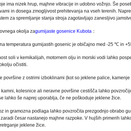
je ima nizek hrup, majhne vibracije in udobno vožnjo. Še posebej
vami in dosega zmogljivost prehitevanja na vseh terenih. Napredni
istem za spremljanje stanja stroja zagotavljajo zanesljivo jamst
lovnega okolja za
gumijaste gosenice Kubota
：
vna temperatura gumijastih gosenic je običajno med -25 ℃ in +
ost soli v kemikalijah, motornem olju in morski vodi lahko pospeš
kolju očistiti.
e površine z ostrimi izboklinami (kot so jeklene palice, kamenje
 kamni, kolesnice ali neravne površine cestišča lahko povzročij
e lahko še naprej uporablja, če ne poškoduje jeklene žice.
z in gramozna podlaga lahko povzročita prezgodnjo obrabo gumij
 zaradi česar nastanejo majhne razpoke. V hujših primerih lah
pretrganje jeklene žice.