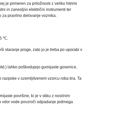
 je primeren za priložnosti z veliko hitrimi
 in zanesljivi električni instrumenti ter
vo za pravilno delovanje voznika.
55 ℃.
i staranje proge, zato jo je treba po uporabi v
 itd.) lahko poškodujejo gumijaste gosenice.
o razpoke v ozemljitvenem vzorcu roba tira. Ta
aste površine, ki je v stiku z nosilnim
ko vdor vode povzroči odpadanje jedrnega