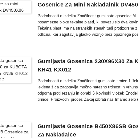
Gosenice Za Mini Nakladalnik DV45
Podrobnosti o izdelku Značilnost gumijaste gosenice
posamezne bloke tekalne plasti, ki povezujejo dva kovin
Tekalna plast ima na stranskih stenah tudi protizdrsne 
odlična, kar zagotavlja gladko vožnjo brez opaznega p
in dvignjene tekalne plasti zagotavljajo neprimerljiv opr
...
Gumijasta Gosenica 230X96X30 Za
KH41 KX012
Podrobnosti o izdelku Značilnosti gumijaste tirnice 1 J
jeklena žica zagotavlja močno natezno trdnost in vrh
odporna proti rezanju in obrabi 3 Kovinski vložek Enod
tirnice. Proizvodni proces Zakaj izbrati nas Imamo zelo
strank. Naš cilj je »100-odstotno zadovoljstvo strank ...
Gumijaste Gosenice B450X86SB Gose
Za Nakladalce