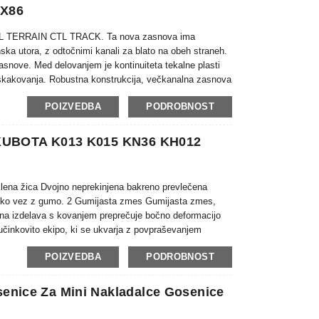
0X86
 ALL TERRAIN CTL TRACK. Ta nova zasnova ima
ska utora, z odtočnimi kanali za blato na obeh straneh.
zasnove. Med delovanjem je kontinuiteta tekalne plasti
oskakovanja. Robustna konstrukcija, večkanalna zasnova
ijem. Ne glede na to, ali gre za makadamske ceste, asfalt
POIZVEDBA
PODROBNOST
 KUBOTA K013 K015 KN36 KH012
eklena žica Dvojno neprekinjena bakreno prevlečena
unsko vez z gumo. 2 Gumijasta zmes Gumijasta zmes,
elna izdelava s kovanjem preprečuje bočno deformacijo
 učinkovito ekipo, ki se ukvarja z povpraševanjem
«
POIZVEDBA
PODROBNOST
nice Za Mini Nakladalce Gosenice