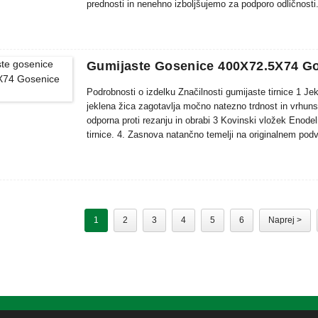
prednosti in nenehno izboljšujemo za podporo odličnosti.
prijateljev iz tujine ...
Gumijaste Gosenice 400X72.5X74 Go
Podrobnosti o izdelku Značilnosti gumijaste tirnice 1 J
jeklena žica zagotavlja močno natezno trdnost in vrh
odporna proti rezanju in obrabi 3 Kovinski vložek Enod
tirnice. 4. Zasnova natančno temelji na originalnem podv
Track Co., Ltd, ustanovljeno leta 2015, je specializirano 
1
2
3
4
5
6
Naprej >