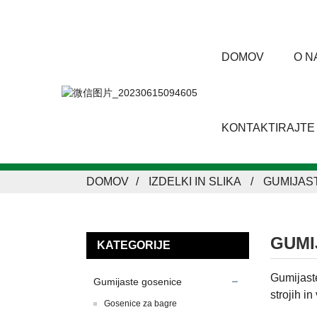
DOMOV
O N
KONTAKTIRAJTE
DOMOV
IZDELKI IN SLIKA
GUMIJAS
GUMI
KATEGORIJE
Gumijaste
Gumijaste gosenice
strojih in
Gosenice za bagre