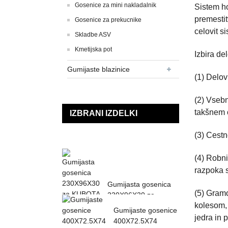
Gosenice za mini nakladalnik
Sistem ho
premestit
Gosenice za prekucnike
celovit s
Skladbe ASV
Kmetijska pot
Izbira de
Gumijaste blazinice
(1) Delo
(2) Vsebn
takšnem o
IZBRANI IZDELKI
(3) Cestn
(4) Robni
razpoka s
Gumijasta gosenica
(5) Gramo
230X96X30 za
kolesom,
KUBOTA K013 K015
Gumijaste gosenice
KN36 KH0...
jedra in 
400X72.5X74