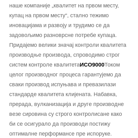
наше компаније „квалитет на првом месту,
купац на првом месту“, стално тежимо
иновацијама и развоју и трудимо се да
задовољимо разноврсне потребе купаца.
Придајемо велики значај контроли квалитета
производње производа, спроводимо строг
систем контроле квалитета
ИСО9000
Током
целог производног процеса гарантујемо да
сваки производ испуњава и превазилази
стандарде квалитета клијената. Набавка,
прерада, вулканизација и друге производне
везе сировина су строго контролисане како
би се осигурало да производи постижу
оптималне перформансе пре испоруке.