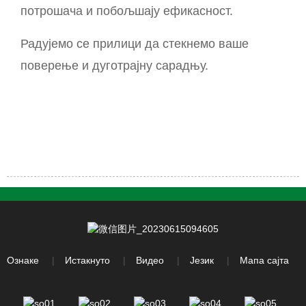
потрошача и побољшају ефикасност.
Радујемо се прилици да стекнемо ваше
поверење и дуготрајну сарадњу.
Ознаке
Истакнуто
Видео
Језик
Мапа сајта