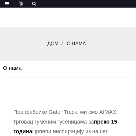
ДОМ
О НАМА
О нама
Пре фабрике Gator Track, ми смо AIMAX,
трговац гуменим гусеницама за
преко 15
година
Црпећи инспирацију из нашег