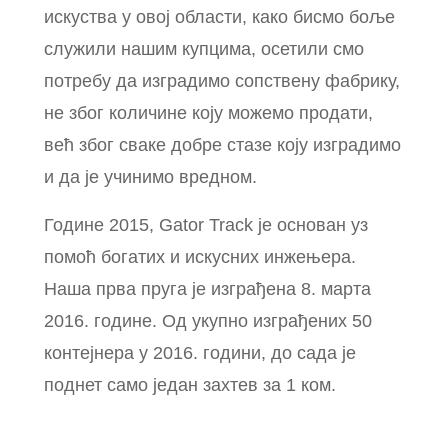
искуства у овој области, како бисмо боље
служили нашим купцима, осетили смо
потребу да изградимо сопствену фабрику,
не због количине коју можемо продати,
већ због сваке добре стазе коју изградимо
и да је учинимо вредном.
Године 2015, Gator Track је основан уз
помоћ богатих и искусних инжењера.
Наша прва пруга је изграђена 8. марта
2016. године. Од укупно изграђених 50
контејнера у 2016. години, до сада је
поднет само један захтев за 1 ком.