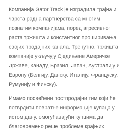
Компанија Gator Track је изградила трајна и
чврста радна партнерства са многим
познатим компанијама, поред агресивног
раста тржишта и константног проширивања
својих продајних канала. Тренутно, тржишта
компаније укључују Сједињене Америчке
Државе, Канаду, Бразил, Јапан, Аустралију и
Европу (Белгију, Данску, Италију, Француску,
Румунију и Финску).
Имамо посвећени постпродајни тим који ће
потврдити повратне информације купаца у
истом дану, омогућавајући купцима да
благовремено реше проблеме крајњих