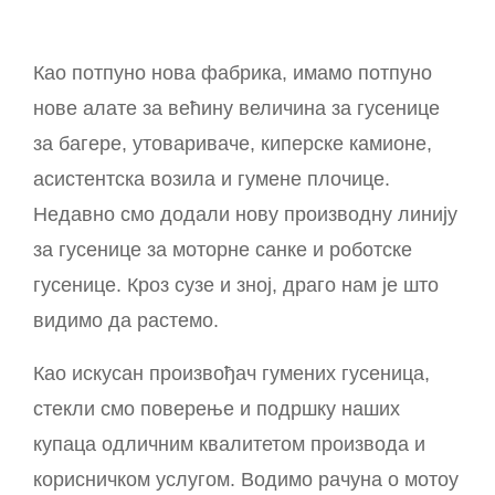
Као потпуно нова фабрика, имамо потпуно
нове алате за већину величина за гусенице
за багере, утовариваче, киперске камионе,
асистентска возила и гумене плочице.
Недавно смо додали нову производну линију
за гусенице за моторне санке и роботске
гусенице. Кроз сузе и зној, драго нам је што
видимо да растемо.
Као искусан произвођач гумених гусеница,
стекли смо поверење и подршку наших
купаца одличним квалитетом производа и
корисничком услугом. Водимо рачуна о мотоу