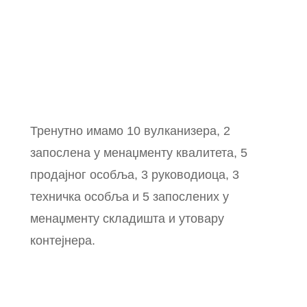
Тренутно имамо 10 вулканизера, 2
запослена у менаџменту квалитета, 5
продајног особља, 3 руководиоца, 3
техничка особља и 5 запослених у
менаџменту складишта и утовару
контејнера.